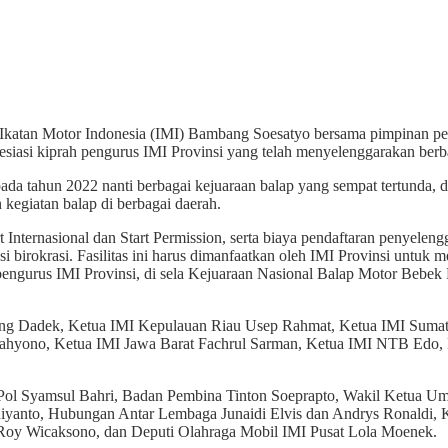
atan Motor Indonesia (IMI) Bambang Soesatyo bersama pimpinan peng
asi kiprah pengurus IMI Provinsi yang telah menyelenggarakan berbag
a tahun 2022 nanti berbagai kejuaraan balap yang sempat tertunda, dari
kegiatan balap di berbagai daerah.
t Internasional dan Start Permission, serta biaya pendaftaran penyelen
rasi birokrasi. Fasilitas ini harus dimanfaatkan oleh IMI Provinsi un
engurus IMI Provinsi, di sela Kejuaraan Nasional Balap Motor Bebek Pi
pung Dadek, Ketua IMI Kepulauan Riau Usep Rahmat, Ketua IMI Sumate
hyono, Ketua IMI Jawa Barat Fachrul Sarman, Ketua IMI NTB Edo, K
en Pol Syamsul Bahri, Badan Pembina Tinton Soeprapto, Wakil Ketua
yanto, Hubungan Antar Lembaga Junaidi Elvis dan Andrys Ronaldi, 
 Roy Wicaksono, dan Deputi Olahraga Mobil IMI Pusat Lola Moenek.