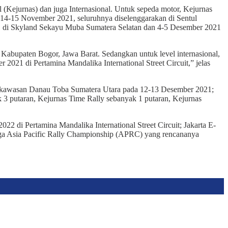
(Kejurnas) dan juga Internasional. Untuk sepeda motor, Kejurnas
 14-15 November 2021, seluruhnya diselenggarakan di Sentul
021 di Skyland Sekayu Muba Sumatera Selatan dan 4-5 Desember 2021
 Kabupaten Bogor, Jawa Barat. Sedangkan untuk level internasional,
021 di Pertamina Mandalika International Street Circuit,” jelas
 di kawasan Danau Toba Sumatera Utara pada 12-13 Desember 2021;
 3 putaran, Kejurnas Time Rally sebanyak 1 putaran, Kejurnas
2 di Pertamina Mandalika International Street Circuit; Jakarta E-
ngga Asia Pacific Rally Championship (APRC) yang rencananya