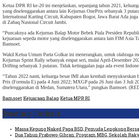
Ketua DPR RI ke-20 ini menjelaskan, sepanjang tahun 2021, keluarga
yang diselenggarakan antara lain Kejurnas OnePrix sebanyak 3 puta
International Karting Circuit, Kabupaten Bogor, Jawa Barat Ada j
di Zabaq Nasional Circuit Jambi.
“Puncaknya ada Kejurnas Balap Motor Bebek Piala Presiden Republik 
kejuaraan sepeda motor yang diselenggarakan antara lain FIM Asia T
Bamsoet.
Wakil Ketua Umum Parta Golkar ini menerangkan, untuk olahraga mob
Kejurnas Sprint Rally sebanyak empat seri, mulai April-Desember 20
Drifting sebanyak 3 putaran. Tidak ketinggalan juga ada event Indon
“Tahun 2022 nanti, keluarga besar IMI akan kembali menyukseskan ber
Prix (Formula E) pada 4 Juni 2022; MXGP pada 26 Juni dan 3 Juli 2
diselenggarakan di Medan, Sumatera Utara,” pungkas Bamsoet. (RE
Bamsoet
Kejuaraan Balap
Ketua MPR RI
Posting Terkait
Massa Kepung Naked Papa BSD, Pemuda Lengkong Bersa
Dua Tahun Prabowo-Gibran: Program MBG, Sekolah Raky