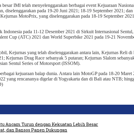
 besar IMI telah menyelenggarakan berbagai event Kejuaraan Nasional 
ran, diselenggarakan pada 19-20 Juni 2021; 18-19 September 2021; dan
uga Kejurnas MotoPrix, yang diselenggarakan pada 18-19 September 2
Indonesia pada 11-12 Desember 2021 di Sirkuit Internasional Sentul,
alent Cup (ATC) 2021 dan World Superbike 2021 pada 19-21 November 2
il, Kejurnas yang telah diselenggarakan antara lain, Kejurnas Reli
21; Kejurnas Drag Race sebanyak 5 putaran; Kejurnas Slalom sebanyak
esian Sentul Series of Motorsport (ISSOM).
bagai kejuaraan balap dunia. Antara lain MotoGP pada 18-20 Maret 202
022 yang rencananya digelar di Yogyakarta dan di Bali atau NTB; hi
D)
tu Ancam Turun dengan Kekuatan Lebih Besar
at, dan Bansos Panen Dukungan