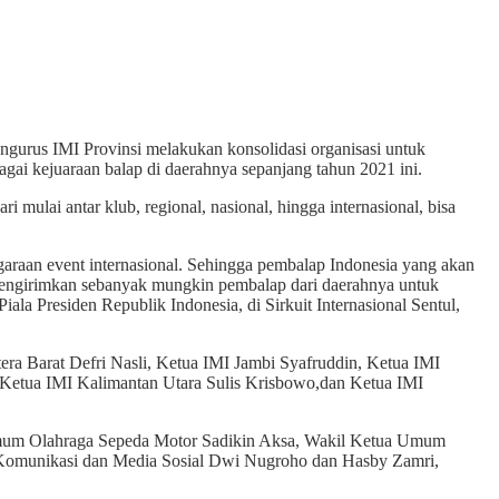
urus IMI Provinsi melakukan konsolidasi organisasi untuk
ai kejuaraan balap di daerahnya sepanjang tahun 2021 ini.
 mulai antar klub, regional, nasional, hingga internasional, bisa
ggaraan event internasional. Sehingga pembalap Indonesia yang akan
tuk mengirimkan sebanyak mungkin pembalap dari daerahnya untuk
ala Presiden Republik Indonesia, di Sirkuit Internasional Sentul,
ra Barat Defri Nasli, Ketua IMI Jambi Syafruddin, Ketua IMI
etua IMI Kalimantan Utara Sulis Krisbowo,dan Ketua IMI
 Umum Olahraga Sepeda Motor Sadikin Aksa, Wakil Ketua Umum
Komunikasi dan Media Sosial Dwi Nugroho dan Hasby Zamri,