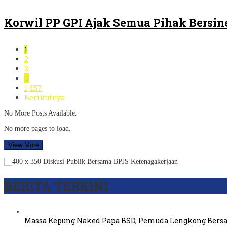
Korwil PP GPI Ajak Semua Pihak Bersin
1
2
3
…
1,457
Berikutnya
No More Posts Available.
No more pages to load.
View More
BERITA TERKINI
Massa Kepung Naked Papa BSD, Pemuda Lengkong Bers