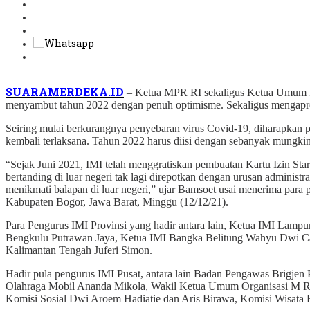
SUARAMERDEKA.ID
– Ketua MPR RI sekaligus Ketua Umum Ik
menyambut tahun 2022 dengan penuh optimisme. Sekaligus mengapresi
Seiring mulai berkurangnya penyebaran virus Covid-19, diharapkan pad
kembali terlaksana. Tahun 2022 harus diisi dengan sebanyak mungkin 
“Sejak Juni 2021, IMI telah menggratiskan pembuatan Kartu Izin Star
bertanding di luar negeri tak lagi direpotkan dengan urusan administ
menikmati balapan di luar negeri,” ujar Bamsoet usai menerima para p
Kabupaten Bogor, Jawa Barat, Minggu (12/12/21).
Para Pengurus IMI Provinsi yang hadir antara lain, Ketua IMI Lam
Bengkulu Putrawan Jaya, Ketua IMI Bangka Belitung Wahyu Dwi Ca
Kalimantan Tengah Juferi Simon.
Hadir pula pengurus IMI Pusat, antara lain Badan Pengawas Brigj
Olahraga Mobil Ananda Mikola, Wakil Ketua Umum Organisasi M Ri
Komisi Sosial Dwi Aroem Hadiatie dan Aris Birawa, Komisi Wisata