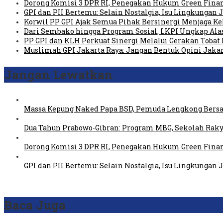
Dorong Komisi 3 DPR RI, Penegakan Hukum Green Fin
GPI dan PII Bertemu: Selain Nostalgia, Isu Lingkungan
Korwil PP GPI Ajak Semua Pihak Bersinergi Menjaga K
Dari Sembako hingga Program Sosial, LKPI Ungkap Ala
PP GPI dan KLH Perkuat Sinergi Melalui Gerakan Tobat 
Muslimah GPI Jakarta Raya: Jangan Bentuk Opini Jaka
Jangan Lewatkan
Massa Kepung Naked Papa BSD, Pemuda Lengkong Bersa
Dua Tahun Prabowo-Gibran: Program MBG, Sekolah Raky
Dorong Komisi 3 DPR RI, Penegakan Hukum Green Fin
GPI dan PII Bertemu: Selain Nostalgia, Isu Lingkungan
Baca Juga