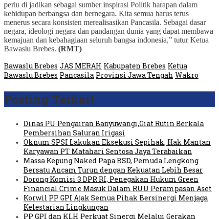
perlu di jadikan sebagai sumber inspirasi Politik harapan dalam
kehidupan berbangsa dan bernegara. Kita semua harus terus
menerus secara konsisten merealisasikan Pancasila. Sebagai dasar
negara, ideologi negara dan pandangan dunia yang dapat membawa
kemajuan dan kebahagiaan seluruh bangsa indonesia,” tutur Ketua
Bawaslu Brebes.
(RMT)
Bawaslu Brebes
JAS MERAH
Kabupaten Brebes
Ketua
Bawaslu Brebes
Pancasila
Provinsi Jawa Tengah
Wakro
Posting Terkait
Dinas PU Pengairan Banyuwangi,Giat Rutin Berkala
Pembersihan Saluran Irigasi
Oknum SPSI Lakukan Eksekusi Sepihak, Hak Mantan
Karyawan PT Matahari Sentosa Jaya Terabaikan
Massa Kepung Naked Papa BSD, Pemuda Lengkong
Bersatu Ancam Turun dengan Kekuatan Lebih Besar
Dorong Komisi 3 DPR RI, Penegakan Hukum Green
Financial Crime Masuk Dalam RUU Perampasan Aset
Korwil PP GPI Ajak Semua Pihak Bersinergi Menjaga
Kelestarian Lingkungan
PP GPI dan KLH Perkuat Sinergi Melalui Gerakan