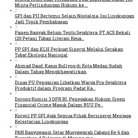
Minta Perlindungan Hukum ke …
2
GPI dan PII Bertemu: Selain Nostalgia, Isu Lingkungan
Jadi Topik Pembahasan
3
Panen Banyak Belum Tentu Sejahtera, PT ACS Bekali
120 Petani Tuban Literasi Keua…
4
PP GPI dan KLH Perkuat Sinergi Melalui Gerakan
Tobat Ekologis Nasional
5
Ahmad Daud: Kasus Bullyng di Kota Medan Sudah
Dalam Tahap Mengkhawatirkan
6
Dinas PU Pengairan Libatkan Warga Pra-Sejahtera
Produktif dalam Program Padat Ka…
7
Dorong Komisi 3 DPR RI, Penegakan Hukum Green
Financial Crime Masuk Dalam RUU Pe…
8
Korwil PP GPI Ajak Semua Pihak Bersinergi Menjaga
Kelestarian Lingkungan
9
PAN Banyuwangi Gelar Musyawarah Cabang Ke-6 dan