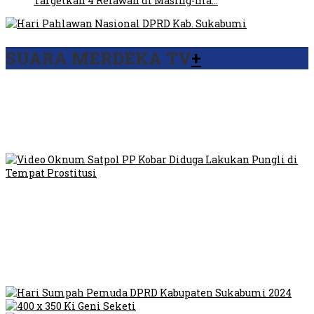
Targetkan 4 Relawan di Masing-ma…
SUARA MERDEKA TV
+
Viral Video Ada Setoran RSUD Bogor Kepada Billabong,
Sekretaris GPI: Kedua Tokoh…
Viral, Ratusan Ojol Geruduk Balaikota DKI Jakarta
Video Oknum Satpol PP Kobar Diduga Lakukan Pungli di
Tempat Prostitusi
Dilarang Kibarkan Sangsaka Merah Putih di Jembatan PIK,
LMP: Ini Masih Teritoria…
Humas Pembangunan Pasar Sibolga Nauli Halangi Tugas
Wartawan Lakukan Peliputan