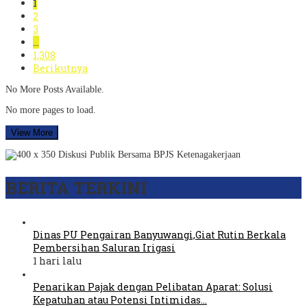
1
2
3
…
1,308
Berikutnya
No More Posts Available.
No more pages to load.
View More
BERITA TERKINI
Dinas PU Pengairan Banyuwangi,Giat Rutin Berkala
Pembersihan Saluran Irigasi
1 hari lalu
Penarikan Pajak dengan Pelibatan Aparat: Solusi
Kepatuhan atau Potensi Intimidas…