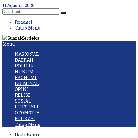
Skip
11 Agustus 2026
to
content
Redaksi
Tutup Menu
Menu
NASIONAL
DAERAH
POLITIK
HUKUM
EKONOMI
KRIMINAL
OPINI
RELIGI
SOSIAL
LIFESTYLE
OTOMOTIF
EDUKASI
Tutup Menu
Ikuti Kami