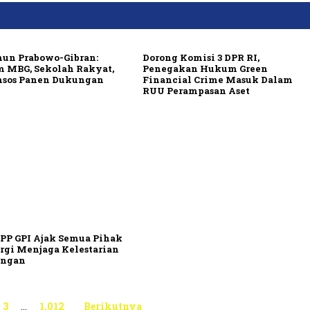
hun Prabowo-Gibran:
Dorong Komisi 3 DPR RI,
m MBG, Sekolah Rakyat,
Penegakan Hukum Green
nsos Panen Dukungan
Financial Crime Masuk Dalam
RUU Perampasan Aset
 PP GPI Ajak Semua Pihak
rgi Menjaga Kelestarian
ungan
3
…
1,012
Berikutnya