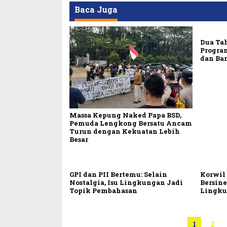
Baca Juga
Dua Ta
Progra
dan Ba
Massa Kepung Naked Papa BSD,
Pemuda Lengkong Bersatu Ancam
Turun dengan Kekuatan Lebih
Besar
GPI dan PII Bertemu: Selain
Korwil
Nostalgia, Isu Lingkungan Jadi
Bersine
Topik Pembahasan
Lingk
1
2