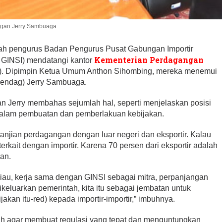
ngan Jerry Sambuaga.
ah pengurus Badan Pengurus Pusat Gabungan Importir
Kementerian Perdagangan
 GINSI) mendatangi kantor
9). Dipimpin Ketua Umum Anthon Sihombing, mereka menemui
endag) Jerry Sambuaga.
n Jerry membahas sejumlah hal, seperti menjelaskan posisi
dalam pembuatan dan pemberlakuan kebijakan.
janjian perdagangan dengan luar negeri dan eksportir. Kalau
erkait dengan importir. Karena 70 persen dari eksportir adalah
uan.
liau, kerja sama dengan GINSI sebagai mitra, perpanjangan
keluarkan pemerintah, kita itu sebagai jembatan untuk
kan itu-red) kepada importir-importir,” imbuhnya.
h agar membuat regulasi yang tepat dan menguntungkan