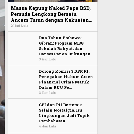
Massa Kepung Naked Papa BSD,
Pemuda Lengkong Bersatu
Ancam Turun dengan Kekuatan…
2 Hari Lalu
Dua Tahun Prabowo-
Gibran: Program MBG,
Sekolah Rakyat, dan
Bansos Panen Dukungan
3 Hari Lalu
Dorong Komisi 3 DPR RI,
Penegakan Hukum Green
Financial Crime Masuk
Dalam RUU Pe…
3 Hari Lalu
GPI dan PII Bertemu:
Selain Nostalgia, Isu
Lingkungan Jadi Topik
Pembahasan
4 Hari Lalu