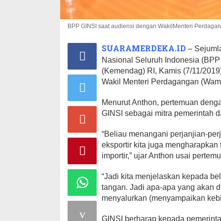
BPP GINSI saat audiensi dengan WakilMenteri Perdaga
SUARAMERDEKA.ID
– Sejuml
Nasional Seluruh Indonesia (BPP
(Kemendag) RI, Kamis (7/11/201
Wakil Menteri Perdagangan (Wam
Menurut Anthon, pertemuan denga
GINSI sebagai mitra pemerintah 
“Beliau menangani perjanjian-per
eksportir kita juga mengharapkan t
importir,” ujar Anthon usai pertem
“Jadi kita menjelaskan kepada be
tangan. Jadi apa-apa yang akan di
menyalurkan (menyampaikan kebija
GINSI berharap kepada pemerinta