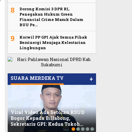
8
Dorong Komisi 3 DPR RI,
Penegakan Hukum Green
Financial Crime Masuk Dalam
RUU Pe…
9
Korwil PP GPI Ajak Semua Pihak
Bersinergi Menjaga Kelestarian
Lingkungan
SUARA MERDEKA TV
+
Viral Video Ada Setoran RSUD
Bogor Kepada Billabong,
Viral, Ratusa
Sekretaris GPI: Kedua Tokoh…
Balaikota DK