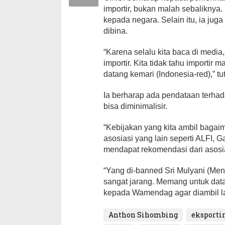
importir, bukan malah sebaliknya
kepada negara. Selain itu, ia jug
dibina.
“Karena selalu kita baca di medi
importir. Kita tidak tahu importir 
datang kemari (Indonesia-red),” tu
Ia berharap ada pendataan terhada
bisa diminimalisir.
“Kebijakan yang kita ambil bagaima
asosiasi yang lain seperti ALFI, 
mendapat rekomendasi dari asosias
“Yang di-banned Sri Mulyani (Ment
sangat jarang. Memang untuk datan
kepada Wamendag agar diambil la
Anthon Sihombing
eksporti