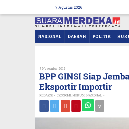
Skip
to
7 Agustus 2026
content
NASIONAL
DAERAH
POLITIK
HUK
Oleh
7 November 2019
REDAKSI
BPP GINSI Siap Jemba
Eksportir Importir
REDAKSI
EKONOMI
HUKUM
NASIONAL
-
,
,
-