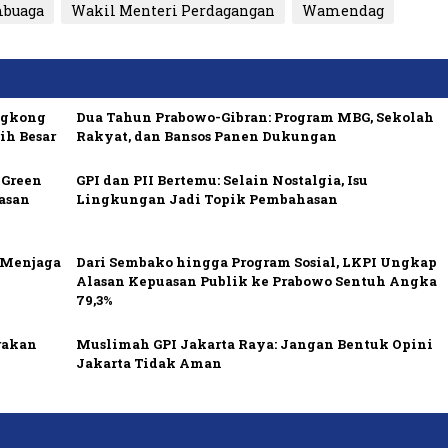
mbuaga
Wakil Menteri Perdagangan
Wamendag
ngkong
Dua Tahun Prabowo-Gibran: Program MBG, Sekolah
ih Besar
Rakyat, dan Bansos Panen Dukungan
 Green
GPI dan PII Bertemu: Selain Nostalgia, Isu
asan
Lingkungan Jadi Topik Pembahasan
i Menjaga
Dari Sembako hingga Program Sosial, LKPI Ungkap
Alasan Kepuasan Publik ke Prabowo Sentuh Angka
79,3%
rakan
Muslimah GPI Jakarta Raya: Jangan Bentuk Opini
Jakarta Tidak Aman