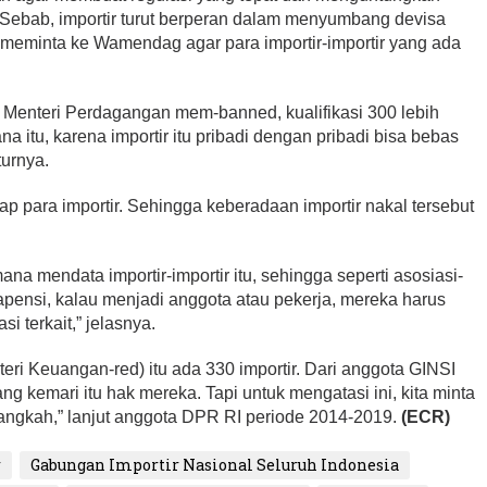
. Sebab, importir turut berperan dalam menyumbang devisa
a meminta ke Wamendag agar para importir-importir yang ada
a, Menteri Perdagangan mem-banned, kualifikasi 300 lebih
mana itu, karena importir itu pribadi dengan pribadi bisa bebas
turnya.
p para importir. Sehingga keberadaan importir nakal tersebut
na mendata importir-importir itu, sehingga seperti asosiasi-
Gapensi, kalau menjadi anggota atau pekerja, mereka harus
i terkait,” jelasnya.
eri Keuangan-red) itu ada 330 importir. Dari anggota GINSI
g kemari itu hak mereka. Tapi untuk mengatasi ini, kita minta
ngkah,” lanjut anggota DPR RI periode 2014-2019.
(ECR)
r
Gabungan Importir Nasional Seluruh Indonesia