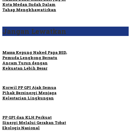
Kota Medan Sudah Dalam
Tahap Mengkhawatirkan
Jangan Lewatkan
Massa Kepung Naked Papa BSD,
Pemuda Lengkong Bersatu
Ancam Turun dengan
Kekuatan Lebih Besar
Korwil PP GPI Ajak Semua
Pihak Bersinergi Menjaga
Kelestarian Lingkungan
PP GPI dan KLH Perkuat
Sinergi Melalui Gerakan Tobat
Ekologis Nasional