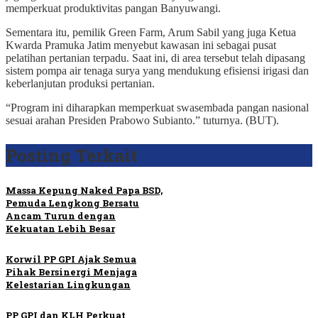
memperkuat produktivitas pangan Banyuwangi.
Sementara itu, pemilik Green Farm, Arum Sabil yang juga Ketua
Kwarda Pramuka Jatim menyebut kawasan ini sebagai pusat
pelatihan pertanian terpadu. Saat ini, di area tersebut telah dipasang
sistem pompa air tenaga surya yang mendukung efisiensi irigasi dan
keberlanjutan produksi pertanian.
“Program ini diharapkan memperkuat swasembada pangan nasional
sesuai arahan Presiden Prabowo Subianto.” tuturnya. (BUT).
Posting Terkait
Massa Kepung Naked Papa BSD,
Pemuda Lengkong Bersatu
Ancam Turun dengan
Kekuatan Lebih Besar
Korwil PP GPI Ajak Semua
Pihak Bersinergi Menjaga
Kelestarian Lingkungan
PP GPI dan KLH Perkuat