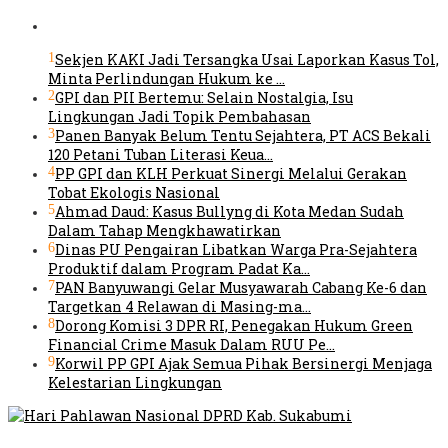
1
Sekjen KAKI Jadi Tersangka Usai Laporkan Kasus Tol,
Minta Perlindungan Hukum ke …
2
GPI dan PII Bertemu: Selain Nostalgia, Isu
Lingkungan Jadi Topik Pembahasan
3
Panen Banyak Belum Tentu Sejahtera, PT ACS Bekali
120 Petani Tuban Literasi Keua…
4
PP GPI dan KLH Perkuat Sinergi Melalui Gerakan
Tobat Ekologis Nasional
5
Ahmad Daud: Kasus Bullyng di Kota Medan Sudah
Dalam Tahap Mengkhawatirkan
6
Dinas PU Pengairan Libatkan Warga Pra-Sejahtera
Produktif dalam Program Padat Ka…
7
PAN Banyuwangi Gelar Musyawarah Cabang Ke-6 dan
Targetkan 4 Relawan di Masing-ma…
8
Dorong Komisi 3 DPR RI, Penegakan Hukum Green
Financial Crime Masuk Dalam RUU Pe…
9
Korwil PP GPI Ajak Semua Pihak Bersinergi Menjaga
Kelestarian Lingkungan