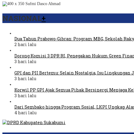
NASIONAL
+
Dua Tahun Prabowo-Gibran: Program MBG, Sekolah Raky
2 hari lalu
Dorong Komisi 3 DPR RI, Penegakan Hukum Green Fina
3 hari lalu
GPI dan PII Bertemu: Selain Nostalgia, Isu Lingkungan
3 hari lalu
Korwil PP GPI Ajak Semua Pihak Bersinergi Menjaga K
3 hari lalu
Dari Sembako hingga Program Sosial, LKPI Ungkap Ala
4 hari lalu