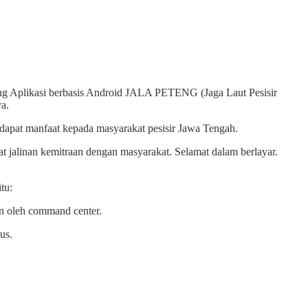
ing Aplikasi berbasis Android JALA PETENG (J
aga
L
aut
P
esisir
ya.
dapat manfaat kepada masyarakat pesisir Jawa Tengah
.
at jalinan kemitraan dengan masyarakat
.
S
elamat dalam berlaya
r.
itu:
on oleh command center.
us.