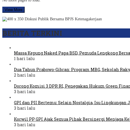
No more pages to load.
View More
BERITA TERKINI
Massa Kepung Naked Papa BSD, Pemuda Lengkong Bers
1 hari lalu
Dua Tahun Prabowo-Gibran: Program MBG, Sekolah Raky
2 hari lalu
Dorong Komisi 3 DPR RI, Penegakan Hukum Green Fina
3 hari lalu
GPI dan PII Bertemu: Selain Nostalgia, Isu Lingkungan
3 hari lalu
Korwil PP GPI Ajak Semua Pihak Bersinergi Menjaga K
3 hari lalu