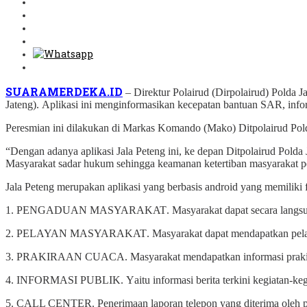
SUARAMERDEKA.ID
–
Direktur Polairud (Dirpolairud) Pold
J
ateng
)
.
Aplikasi ini menginformasikan
kecepatan bantuan SAR, informa
Peresmian ini dilakukan
di Markas Komando (Mako) Ditpolairud Pold
“Dengan adanya aplikasi J
ala
P
eteng
ini
,
ke depan Ditpolairud Polda 
M
asyarakat sadar hukum sehingga keamanan ketertiban masyarakat p
J
ala Peteng
merupakan aplikasi yang berbasis android yang memiliki 
1. PENGADUAN MASYARAKAT
.
M
asyarakat dapat secara lang
2. PELAYAN MASYARAKAT
.
M
asyarakat dapat mendapatkan pel
3. PRAKIRAAN CUACA
.
M
asyarakat mendapatkan informasi prak
4. INFORMASI PUBLIK
.
Y
aitu informasi berita terkini kegiatan-k
5. CALL CENTER
.
P
enerimaan laporan telepon yang diterima oleh 