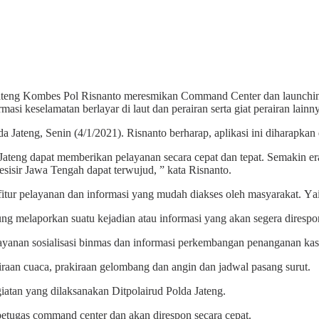
a Jateng Kombes Pol Risnanto meresmikan Command Center dan launch
si keselamatan berlayar di laut dan perairan serta giat perairan lainn
a Jateng
, Senin (4/1/2021).
Risnanto
berharap,
aplikasi
ini
diharapkan 
Jateng dapat memberikan pelayanan secara cepat dan tepat
.
S
emakin er
esisir Jawa Tengah dapat terwujud, ”
kata
Risnanto
.
fitur pelayanan dan informasi yang mudah diakses oleh masyarakat
.
Y
a
sung melaporkan suatu kejadian atau informasi yang akan segera diresp
ayanan sosialisasi binmas dan informasi perkembangan penanganan kas
iraan cuaca, prakiraan gelombang dan angin dan jadwal pasang surut.
egiatan yang dilaksanakan Ditpolairud Polda Jateng.
petugas command center dan akan direspon secara cepat.