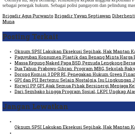
sebagai penegak hukum. Sebagai polisi pangayom dan pelindung mas
Brigadir Agus Purwanto
Brigadir Yayan Septiawan
Diberhent
Muna
Posting Terkait
Oknum SPSI Lakukan Eksekusi Sepihak, Hak Mantan Ka
Paguyuban Konsumen Plastik dan Benang Minta Harga 
Massa Kepung Naked Papa BSD, Pemuda Lengkong Bersa
Dua Tahun Prabowo-Gibran: Program MBG, Sekolah Raky
Dorong Komisi 3 DPR RI, Penegakan Hukum Green Fin
GPI dan PII Bertemu: Selain Nostalgia, Isu Lingkungan
Korwil PP GPI Ajak Semua Pihak Bersinergi Menjaga K
Dari Sembako hingga Program Sosial, LKPI Ungkap Ala
Jangan Lewatkan
Oknum SPSI Lakukan Eksekusi Sepihak, Hak Mantan Ka