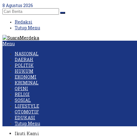
Skip
8 Agustus 2026
to
content
Redaksi
Tutup Menu
Menu
NASIONAL
DAERAH
POLITIK
HUKUM
EKONOMI
KRIMINAL
OPINI
RELIGI
SOSIAL
LIFESTYLE
OTOMOTIF
EDUKASI
Tutup Menu
Ikuti Kami