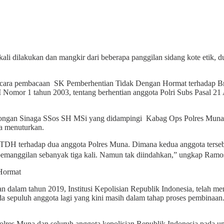
 kali dilakukan dan mangkir dari beberapa panggilan sidang kote etik
upacara pembacaan SK Pemberhentian Tidak Dengan Hormat terhadap Br
RI Nomor 1 tahun 2003, tentang berhentian anggota Polri Subs Pasal 21
ongan Sinaga SSos SH MSi yang didampingi Kabag Ops Polres Muna
a menuturkan.
TDH terhadap dua anggota Polres Muna. Dimana kedua anggota tersebut 
n pemanggilan sebanyak tiga kali. Namun tak diindahkan,” ungkap Ra
lam tahun 2019, Institusi Kepolisian Republik Indonesia, telah me
da sepuluh anggota lagi yang kini masih dalam tahap proses pembinaa
olres Muna dan seluruh anggota kepolisian Republik Indonesia pada um