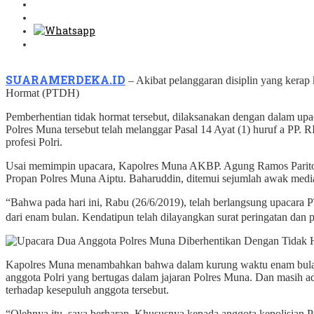
SUARAMERDEKA.ID
– Akibat pelanggaran disiplin yang kerap
Hormat (PTDH)
Pemberhentian tidak hormat tersebut, dilaksanakan dengan dalam 
Polres Muna tersebut telah melanggar Pasal 14 Ayat (1) huruf a PP. 
profesi Polri.
Usai memimpin upacara, Kapolres Muna AKBP. Agung Ramos Parit
Propan Polres Muna Aiptu. Baharuddin, ditemui sejumlah awak medi
“Bahwa pada hari ini, Rabu (26/6/2019), telah berlangsung upacara P
dari enam bulan. Kendatipun telah dilayangkan surat peringatan da
Kapolres Muna menambahkan bahwa dalam kurung waktu enam bulan da
anggota Polri yang bertugas dalam jajaran Polres Muna. Dan masih a
terhadap kesepuluh anggota tersebut.
“Olehnya itu, saya berharap. Khususnya kepada anggota kepolisian P