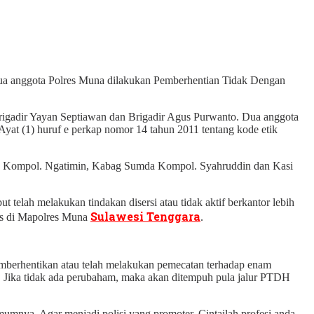
, dua anggota Polres Muna dilakukan Pemberhentian Tidak Dengan
igadir Yayan Septiawan dan Brigadir Agus Purwanto. Dua anggota
 Ayat (1) huruf e perkap nomor 14 tahun 2011 tentang kode etik
 Kompol. Ngatimin, Kabag Sumda Kompol. Syahruddin dan Kasi
telah melakukan tindakan disersi atau tidak aktif berkantor lebih
Sulawesi Tenggara
mos di Mapolres Muna
.
mberhentikan atau telah melakukan pemecatan terhadap enam
n. Jika tidak ada perubaham, maka akan ditempuh pula jalur PTDH
umnya. Agar menjadi polisi yang promoter. Cintailah profesi anda