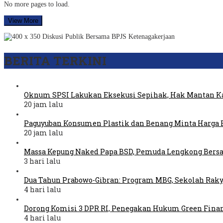
No more pages to load.
View More
BERITA TERKINI
Oknum SPSI Lakukan Eksekusi Sepihak, Hak Mantan Ka
20 jam lalu
Paguyuban Konsumen Plastik dan Benang Minta Harga 
20 jam lalu
Massa Kepung Naked Papa BSD, Pemuda Lengkong Bers
3 hari lalu
Dua Tahun Prabowo-Gibran: Program MBG, Sekolah Raky
4 hari lalu
Dorong Komisi 3 DPR RI, Penegakan Hukum Green Fina
4 hari lalu