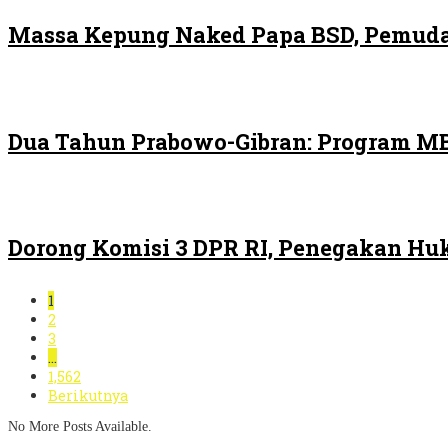
Massa Kepung Naked Papa BSD, Pemuda
Dua Tahun Prabowo-Gibran: Program MB
Dorong Komisi 3 DPR RI, Penegakan H
1
2
3
…
1,562
Berikutnya
No More Posts Available.