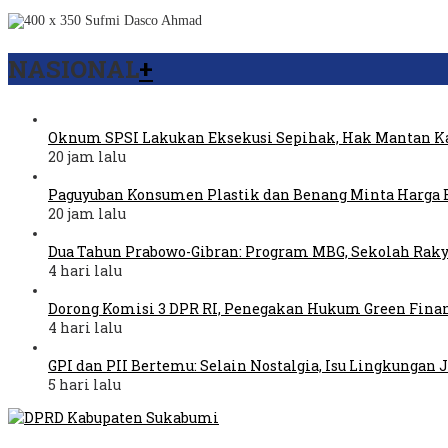
NASIONAL
+
Oknum SPSI Lakukan Eksekusi Sepihak, Hak Mantan Ka
20 jam lalu
Paguyuban Konsumen Plastik dan Benang Minta Harga 
20 jam lalu
Dua Tahun Prabowo-Gibran: Program MBG, Sekolah Raky
4 hari lalu
Dorong Komisi 3 DPR RI, Penegakan Hukum Green Fina
4 hari lalu
GPI dan PII Bertemu: Selain Nostalgia, Isu Lingkungan
5 hari lalu