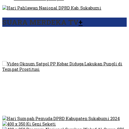
SUARA MERDEKA TV
+
Viral Video Ada Setoran RSUD Bogor Kepada Billabong,
Sekretaris GPI: Kedua Tokoh…
Viral, Ratusan Ojol Geruduk Balaikota DKI Jakarta
Video Oknum Satpol PP Kobar Diduga Lakukan Pungli di
Tempat Prostitusi
Dilarang Kibarkan Sangsaka Merah Putih di Jembatan PIK,
LMP: Ini Masih Teritoria…
Humas Pembangunan Pasar Sibolga Nauli Halangi Tugas
Wartawan Lakukan Peliputan