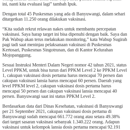
ini, nanti kita evaluasi lagi” tambah Ipuk.
Dengan total 45 Puskesmas yang ada di Banyuwangi, dalam sehari
ditargetkan 11.250 orang dilakukan vaksinasi.
“Kita sudah rekrut relawan nakes untuk membantu percepatan
vaksinasi. Saya harap target ini bisa dipenuhi dengan baik. Saya dan
Pak Wabup akan terus melakukan monitoring,” kata Wabup Sugirah
pagi tadi saat meninjau pelaksanaan vaksinasi di Puskesmas
Kertosari, Puskesmas Singotrunan, dan di Kantor Kelurahan
Mojopanggung.
Sesuai Instruksi Menteri Dalam Negeri nomor 42 tahun 2021, status
Level PPKM, untuk bisa turun dari PPKM Level 2 ke PPKM Level
1, cakupan vaksinasi dosis pertama harus mencapai 70 persen dan
cakupan vaksinasi lansia harus mencapai 60 persen. Daerah yang
level PPKM level 2, cakupan vaksinasi dosis pertama harus
mencapai 50 persen dan cakupan vaksinasi lansia mencapai 40
persen. Banyuwangi saat ini status PPKM Level 2.
Berdasarkan data dari Dinas Kesehatan, vaksinasi di Banyuwangi
per 21 September 2021, cakupan vaksinasi dosis pertama di
Banyuwangi sudah mencapai 661.772 orang atau setara 49.38%
dari target sasaran vaksinasi sebanyak 1.340.222 orang. Adapun
vaksinasi untuk kelompok lansia dosis pertama mencapai 92.191