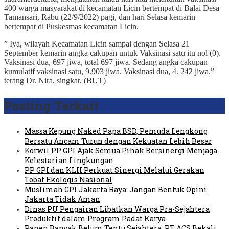
400 warga masyarakat di kecamatan Licin bertempat di Balai Desa
Tamansari, Rabu (22/9/2022) pagi, dan hari Selasa kemarin
bertempat di Puskesmas kecamatan Licin.
” Iya, wilayah Kecamatan Licin sampai dengan Selasa 21
September kemarin angka cakupan untuk Vaksinasi satu itu nol (0).
Vaksinasi dua, 697 jiwa, total 697 jiwa. Sedang angka cakupan
kumulatif vaksinasi satu, 9.903 jiwa. Vaksinasi dua, 4. 242 jiwa.”
terang Dr. Nira, singkat. (BUT)
Posting Terkait
Massa Kepung Naked Papa BSD, Pemuda Lengkong
Bersatu Ancam Turun dengan Kekuatan Lebih Besar
Korwil PP GPI Ajak Semua Pihak Bersinergi Menjaga
Kelestarian Lingkungan
PP GPI dan KLH Perkuat Sinergi Melalui Gerakan
Tobat Ekologis Nasional
Muslimah GPI Jakarta Raya: Jangan Bentuk Opini
Jakarta Tidak Aman
Dinas PU Pengairan Libatkan Warga Pra-Sejahtera
Produktif dalam Program Padat Karya
Panen Banyak Belum Tentu Sejahtera, PT ACS Bekali