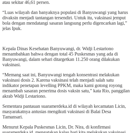
atau sekitar 46,61 persen.
“Luas wilayah dan banyaknya populasi di Banyuwangi yang harus
divaksin menjadi tantangan tersendiri. Untuk itu, vaksinasi jemput
bola dengan mendatangi sasaran langsung perlu digencarkan lagi,”
jelas Ipuk.
Kepala Dinas Kesehatan Banyuwangi, dr. Widji Lestariono
menambahkan bahwa dengan total 45 Puskesmas yang ada di
Banyuwangi, dalam sehari ditargetkan 11.250 orang dilakukan
vaksinasi.
“Memang saat ini, Banyuwangi tengah konsentrasi melakukan
vaksinasi dosis 2. Karena vaksinasi telah menjadi salah satu
indikator penetapan levelling PPKM, maka kami gotong royong
menambah sasaran penerima dosis vaksin satu,” kata Rio, panggilan
akrab Widji Lestariono.
Sementara pantauan suaramerdeka.id di wilayah kecamatan Licin,
masyarakatnya antusias mengikuti vaksinasi di Balai Desa
Tamansari.
Menurut Kepala Puskesmas Licin, Dr. Nira, di konfirmasi
suaramerdeka.id, mengatakan kalau hari kita melakukan vaksinasi