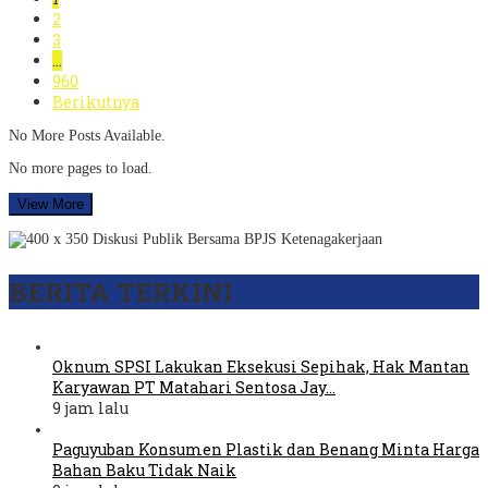
2
3
…
960
Berikutnya
No More Posts Available.
No more pages to load.
View More
BERITA TERKINI
Oknum SPSI Lakukan Eksekusi Sepihak, Hak Mantan
Karyawan PT Matahari Sentosa Jay…
9 jam lalu
Paguyuban Konsumen Plastik dan Benang Minta Harga
Bahan Baku Tidak Naik