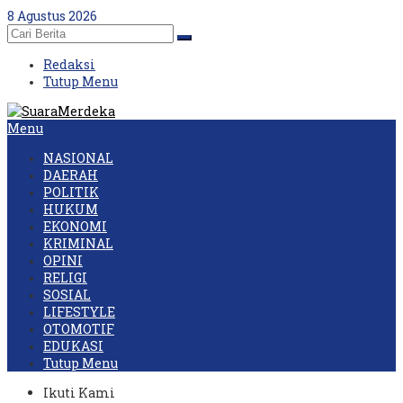
Skip
8 Agustus 2026
to
content
Redaksi
Tutup Menu
Menu
NASIONAL
DAERAH
POLITIK
HUKUM
EKONOMI
KRIMINAL
OPINI
RELIGI
SOSIAL
LIFESTYLE
OTOMOTIF
EDUKASI
Tutup Menu
Ikuti Kami