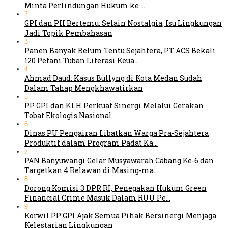
Minta Perlindungan Hukum ke …
2
GPI dan PII Bertemu: Selain Nostalgia, Isu Lingkungan
Jadi Topik Pembahasan
3
Panen Banyak Belum Tentu Sejahtera, PT ACS Bekali
120 Petani Tuban Literasi Keua…
4
Ahmad Daud: Kasus Bullyng di Kota Medan Sudah
Dalam Tahap Mengkhawatirkan
5
PP GPI dan KLH Perkuat Sinergi Melalui Gerakan
Tobat Ekologis Nasional
6
Dinas PU Pengairan Libatkan Warga Pra-Sejahtera
Produktif dalam Program Padat Ka…
7
PAN Banyuwangi Gelar Musyawarah Cabang Ke-6 dan
Targetkan 4 Relawan di Masing-ma…
8
Dorong Komisi 3 DPR RI, Penegakan Hukum Green
Financial Crime Masuk Dalam RUU Pe…
9
Korwil PP GPI Ajak Semua Pihak Bersinergi Menjaga
Kelestarian Lingkungan