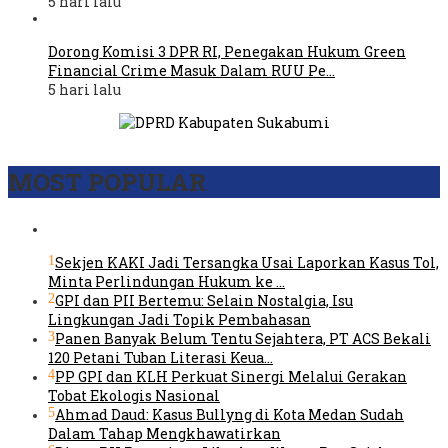
5 hari lalu
Dorong Komisi 3 DPR RI, Penegakan Hukum Green
Financial Crime Masuk Dalam RUU Pe…
5 hari lalu
MOST POPULAR
1
Sekjen KAKI Jadi Tersangka Usai Laporkan Kasus Tol,
Minta Perlindungan Hukum ke …
2
GPI dan PII Bertemu: Selain Nostalgia, Isu
Lingkungan Jadi Topik Pembahasan
3
Panen Banyak Belum Tentu Sejahtera, PT ACS Bekali
120 Petani Tuban Literasi Keua…
4
PP GPI dan KLH Perkuat Sinergi Melalui Gerakan
Tobat Ekologis Nasional
5
Ahmad Daud: Kasus Bullyng di Kota Medan Sudah
Dalam Tahap Mengkhawatirkan