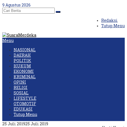
Skip
9 Agustus 2026
to
content
Redaksi
Tutup Menu
Menu
NASIONAL
DAERAH
POLITIK
HUKUM
EKONOMI
KRIMINAL
OPINI
RELIGI
SOSIAL
LIFESTYLE
OTOMOTIF
EDUKASI
Tutup Menu
oleh
25 Juli 2019
25 Juli 2019