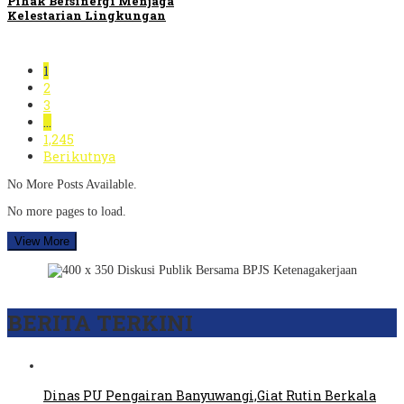
Pihak Bersinergi Menjaga
Kelestarian Lingkungan
1
2
3
…
1,245
Berikutnya
No More Posts Available.
No more pages to load.
View More
BERITA TERKINI
Dinas PU Pengairan Banyuwangi,Giat Rutin Berkala