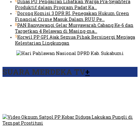
6
Dinas PU Pengairan Libatkan Warga Pra-Sejahtera
Produktif dalam Program Padat Ka…
7
Dorong Komisi 3 DPR RI, Penegakan Hukum Green
Financial Crime Masuk Dalam RUU Pe…
8
PAN Banyuwangi Gelar Musyawarah Cabang Ke-6 dan
Targetkan 4 Relawan di Masing-ma…
9
Korwil PP GPI Ajak Semua Pihak Bersinergi Menjaga
Kelestarian Lingkungan
SUARA MERDEKA TV
+
Viral Video Ada Setoran RSUD Bogor Kepada Billabong,
Sekretaris GPI: Kedua Tokoh…
Viral, Ratusan Ojol Geruduk Balaikota DKI Jakarta
Video Oknum Satpol PP Kobar Diduga Lakukan Pungli di
Tempat Prostitusi