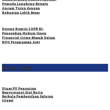
Pemuda Lengkong Bersatu
Ancam Turun dengan
Kekuatan Lebih Besar
Dorong Komisi 3 DPR RI,
Penegakan Hukum Green
Financial Crime Masuk Dalam
RUU Perampasan Aset
Baca Juga
Dinas PU Pengairan
Banyuwangi,Giat Rutin
Berkala Pembersihan Saluran
Irigasi