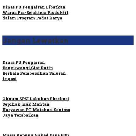
Dinas PU Pengairan Libatkan
Warga Pra-Sejahtera Produktif
dalam Program Padat Karya
Jangan Lewatkan
Dinas PU Pengairan
Banyuwangi,Giat Rutin
Berkala Pembersihan Saluran
Irigasi
Oknum SPSI Lakukan Eksekusi
Sepihak, Hak Mantan
Karyawan PT Matahari Sentosa
Jaya Terabaikan
Massa Kepung Naked Papa BSD,