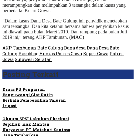
merampungkan dan melimpahkan 3 tersangka dalam kasus yang
berbeda ke Kejari Gowa.
“Dalam kasus Dana Desa Bate Gulung ini, penyidik menetapkan
satu tersangka. Dan kita ketahui bersama bahwa penyidikan kasus
ini diawali pada bulan Maret 2019. Dan rampung pada bulan Juli
2019 ini,” terang AKP Tambunan.
(MAC)
AKP Tambunan
Bate Gulung
Dana desa
Dana Desa Bate
Gulung
Kasubbag Humas Polres Gowa
Kejari Gowa
Polres
Gowa
Sulawesi Selatan
Posting Terkait
Dinas PU Pengairan
Banyuwangi,Giat Rutin
Berkala Pembersihan Saluran
Irigasi
Oknum SPSI Lakukan Eksekusi
Sepihak, Hak Mantan
Karyawan PT Matahari Sentosa
Jaya Terabaikan