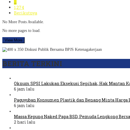
…
1,274
Berikutnya
No More Posts Available.
No more pages to load.
View More
BERITA TERKINI
Oknum SPSI Lakukan Eksekusi Sepihak, Hak Mantan Ka
6 jam lalu
Paguyuban Konsumen Plastik dan Benang Minta Harga 
6 jam lalu
Massa Kepung Naked Papa BSD, Pemuda Lengkong Bers
2 hari lalu