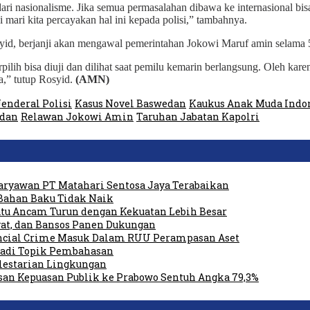
 dari nasionalisme. Jika semua permasalahan dibawa ke internasional 
i mari kita percayakan hal ini kepada polisi,” tambahnya.
id, berjanji akan mengawal pemerintahan Jokowi Maruf amin selama 
pilih bisa diuji dan dilihat saat pemilu kemarin berlangsung. Oleh kare
,” tutup Rosyid.
(AMN)
Jenderal Polisi
Kasus Novel Baswedan
Kaukus Anak Muda Indo
edan
Relawan Jokowi Amin
Taruhan Jabatan Kapolri
ryawan PT Matahari Sentosa Jaya Terabaikan
Bahan Baku Tidak Naik
tu Ancam Turun dengan Kekuatan Lebih Besar
at, dan Bansos Panen Dukungan
ancial Crime Masuk Dalam RUU Perampasan Aset
 Jadi Topik Pembahasan
elestarian Lingkungan
san Kepuasan Publik ke Prabowo Sentuh Angka 79,3%