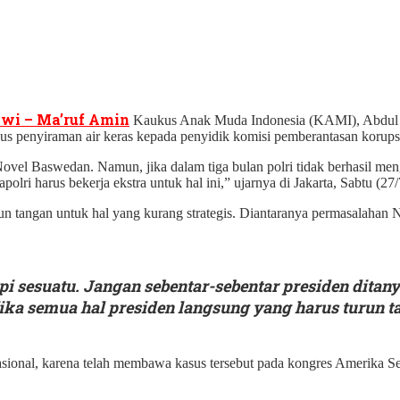
wi – Ma’ruf Amin
Kaukus Anak Muda Indonesia (KAMI), Abdul R
kasus penyiraman air keras kepada penyidik komisi pemberantasan kor
vel Baswedan. Namun, jika dalam tiga bulan polri tidak berhasil mengu
polri harus bekerja ekstra untuk hal ini,” ujarnya di Jakarta, Sabtu (27
un tangan untuk hal yang kurang strategis. Diantaranya permasalahan 
i sesuatu. Jangan sebentar-sebentar presiden ditany
jika semua hal presiden langsung yang harus turun 
ional, karena telah membawa kasus tersebut pada kongres Amerika Se