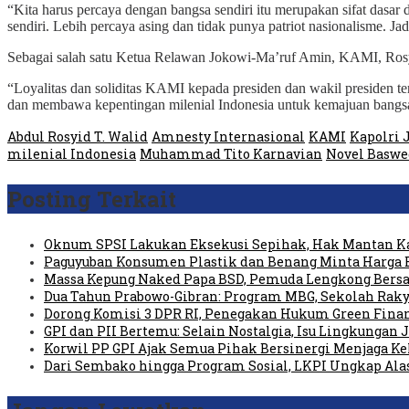
“Kita harus percaya dengan bangsa sendiri itu merupakan sifat dasar
sendiri. Lebih percaya asing dan tidak punya patriot nasionalisme. Jad
Sebagai salah satu Ketua Relawan Jokowi-Ma’ruf Amin, KAMI, Rosy
“Loyalitas dan soliditas KAMI kepada presiden dan wakil presiden ter
dan membawa kepentingan milenial Indonesia untuk kemajuan bangsa
Abdul Rosyid T. Walid
Amnesty Internasional
KAMI
Kapolri 
milenial Indonesia
Muhammad Tito Karnavian
Novel Basw
Posting Terkait
Oknum SPSI Lakukan Eksekusi Sepihak, Hak Mantan Ka
Paguyuban Konsumen Plastik dan Benang Minta Harga 
Massa Kepung Naked Papa BSD, Pemuda Lengkong Bersa
Dua Tahun Prabowo-Gibran: Program MBG, Sekolah Raky
Dorong Komisi 3 DPR RI, Penegakan Hukum Green Fin
GPI dan PII Bertemu: Selain Nostalgia, Isu Lingkungan
Korwil PP GPI Ajak Semua Pihak Bersinergi Menjaga K
Dari Sembako hingga Program Sosial, LKPI Ungkap Ala