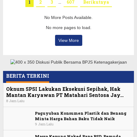
1
2
3
…
607
Berikutnya
No More Posts Available.
No more pages to load.
View More
BERITA TERKINI
Oknum SPSI Lakukan Eksekusi Sepihak, Hak
Mantan Karyawan PT Matahari Sentosa Jay…
8 Jam Lalu
Paguyuban Konsumen Plastik dan Benang
Minta Harga Bahan Baku Tidak Naik
9 Jam Lalu
Massa Kepung Naked Papa BSD, Pemuda