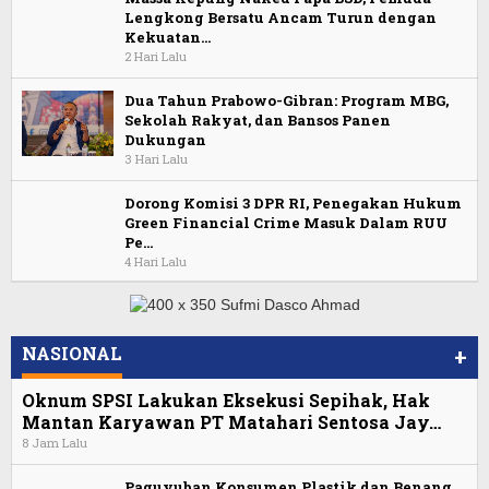
Lengkong Bersatu Ancam Turun dengan
Kekuatan…
2 Hari Lalu
Dua Tahun Prabowo-Gibran: Program MBG,
Sekolah Rakyat, dan Bansos Panen
Dukungan
3 Hari Lalu
Dorong Komisi 3 DPR RI, Penegakan Hukum
Green Financial Crime Masuk Dalam RUU
Pe…
4 Hari Lalu
NASIONAL
+
Oknum SPSI Lakukan Eksekusi Sepihak, Hak
Mantan Karyawan PT Matahari Sentosa Jay…
8 Jam Lalu
Paguyuban Konsumen Plastik dan Benang