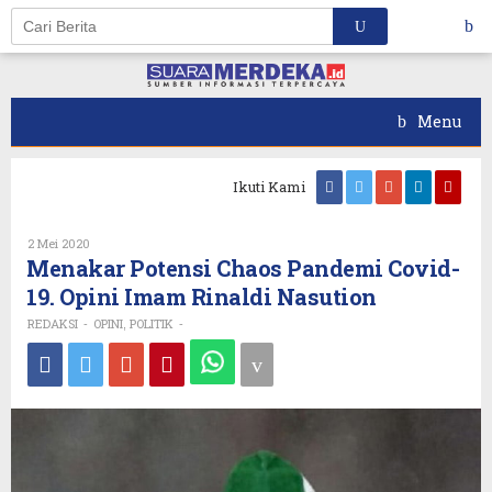
Skip
to
content
Menu
Ikuti Kami
Oleh
2 Mei 2020
REDAKSI
Menakar Potensi Chaos Pandemi Covid-
19. Opini Imam Rinaldi Nasution
REDAKSI
OPINI
POLITIK
-
,
-