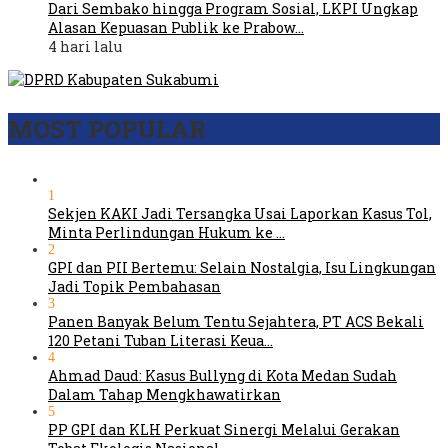
Dari Sembako hingga Program Sosial, LKPI Ungkap
Alasan Kepuasan Publik ke Prabow…
4 hari lalu
MOST POPULAR
1
Sekjen KAKI Jadi Tersangka Usai Laporkan Kasus Tol,
Minta Perlindungan Hukum ke …
2
GPI dan PII Bertemu: Selain Nostalgia, Isu Lingkungan
Jadi Topik Pembahasan
3
Panen Banyak Belum Tentu Sejahtera, PT ACS Bekali
120 Petani Tuban Literasi Keua…
4
Ahmad Daud: Kasus Bullyng di Kota Medan Sudah
Dalam Tahap Mengkhawatirkan
5
PP GPI dan KLH Perkuat Sinergi Melalui Gerakan