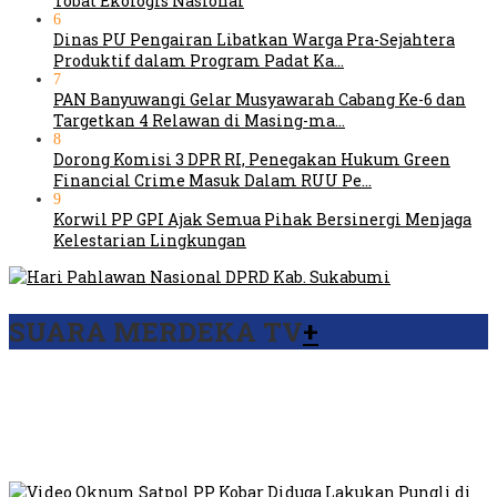
Tobat Ekologis Nasional
6
Dinas PU Pengairan Libatkan Warga Pra-Sejahtera
Produktif dalam Program Padat Ka…
7
PAN Banyuwangi Gelar Musyawarah Cabang Ke-6 dan
Targetkan 4 Relawan di Masing-ma…
8
Dorong Komisi 3 DPR RI, Penegakan Hukum Green
Financial Crime Masuk Dalam RUU Pe…
9
Korwil PP GPI Ajak Semua Pihak Bersinergi Menjaga
Kelestarian Lingkungan
SUARA MERDEKA TV
+
Viral Video Ada Setoran RSUD Bogor Kepada Billabong,
Sekretaris GPI: Kedua Tokoh…
Viral, Ratusan Ojol Geruduk Balaikota DKI Jakarta