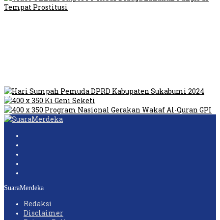
Video Oknum Satpol PP Kobar Diduga Lakukan Pungli di
Tempat Prostitusi
Dilarang Kibarkan Sangsaka Merah Putih di Jembatan PIK,
LMP: Ini Masih Teritoria…
Humas Pembangunan Pasar Sibolga Nauli Halangi Tugas
Wartawan Lakukan Peliputan
SuaraMerdeka
Redaksi
Disclaimer