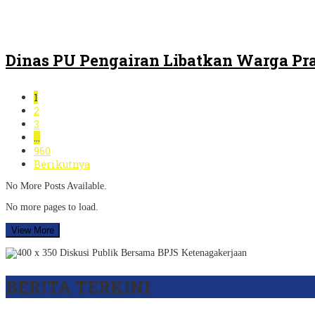
Dinas PU Pengairan Libatkan Warga Pra
1
2
3
…
960
Berikutnya
No More Posts Available.
No more pages to load.
View More
BERITA TERKINI