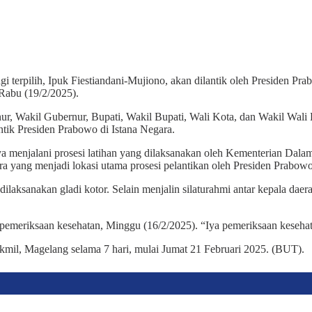
ih, Ipuk Fiestiandani-Mujiono, akan dilantik oleh Presiden Prabow
, Rabu (19/2/2025).
nur, Wakil Gubernur, Bupati, Wakil Bupati, Wali Kota, dan Wakil Wali
antik Presiden Prabowo di Istana Negara.
ya menjalani prosesi latihan yang dilaksanakan oleh Kementerian Dala
ara yang menjadi lokasi utama prosesi pelantikan oleh Presiden Prabowo
ilaksanakan gladi kotor. Selain menjalin silaturahmi antar kepala daer
pemeriksaan kesehatan, Minggu (16/2/2025). “Iya pemeriksaan kesehata
 Akmil, Magelang selama 7 hari, mulai Jumat 21 Februari 2025. (BUT).