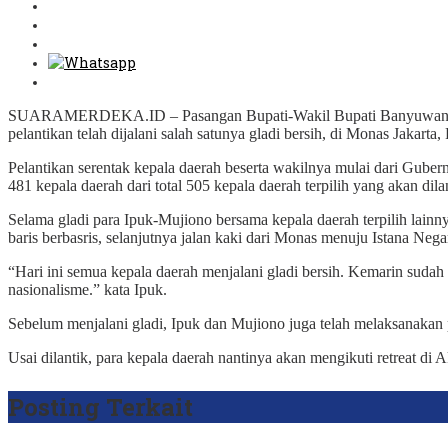
SUARAMERDEKA.ID – Pasangan Bupati-Wakil Bupati Banyuwangi terpil
pelantikan telah dijalani salah satunya gladi bersih, di Monas Jakarta
Pelantikan serentak kepala daerah beserta wakilnya mulai dari Guber
481 kepala daerah dari total 505 kepala daerah terpilih yang akan dil
Selama gladi para Ipuk-Mujiono bersama kepala daerah terpilih lainn
baris berbasris, selanjutnya jalan kaki dari Monas menuju Istana Neg
“Hari ini semua kepala daerah menjalani gladi bersih. Kemarin sudah d
nasionalisme.” kata Ipuk.
Sebelum menjalani gladi, Ipuk dan Mujiono juga telah melaksanakan 
Usai dilantik, para kepala daerah nantinya akan mengikuti retreat di
Posting Terkait