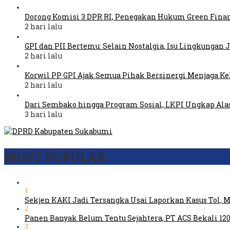
Dorong Komisi 3 DPR RI, Penegakan Hukum Green Fina
2 hari lalu
GPI dan PII Bertemu: Selain Nostalgia, Isu Lingkungan
2 hari lalu
Korwil PP GPI Ajak Semua Pihak Bersinergi Menjaga K
2 hari lalu
Dari Sembako hingga Program Sosial, LKPI Ungkap Ala
3 hari lalu
MOST POPULAR
1
Sekjen KAKI Jadi Tersangka Usai Laporkan Kasus Tol,
2
Panen Banyak Belum Tentu Sejahtera, PT ACS Bekali 120
3