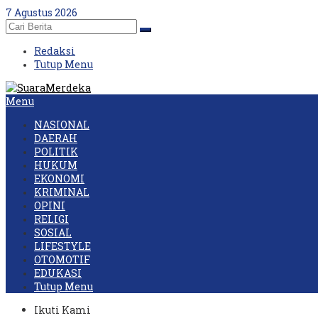
Skip
7 Agustus 2026
to
content
Redaksi
Tutup Menu
Menu
NASIONAL
DAERAH
POLITIK
HUKUM
EKONOMI
KRIMINAL
OPINI
RELIGI
SOSIAL
LIFESTYLE
OTOMOTIF
EDUKASI
Tutup Menu
Ikuti Kami