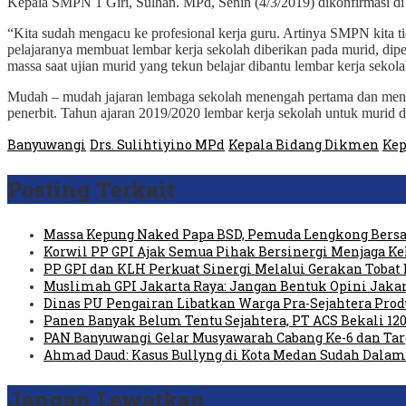
Kepala SMPN 1 Giri, Sulhan. MPd, Senin (4/3/2019) dikonfirmasi 
“Kita sudah mengacu ke profesional kerja guru. Artinya SMPN kita tid
pelajaranya membuat lembar kerja sekolah diberikan pada murid, dipe
massa saat ujian murid yang tekun belajar dibantu lembar kerja seko
Mudah – mudah jajaran lembaga sekolah menengah pertama dan menen
penerbit. Tahun ajaran 2019/2020 lembar kerja sekolah untuk murid di
Banyuwangi
Drs. Sulihtiyino MPd
Kepala Bidang Dikmen
Kep
Posting Terkait
Massa Kepung Naked Papa BSD, Pemuda Lengkong Bersa
Korwil PP GPI Ajak Semua Pihak Bersinergi Menjaga K
PP GPI dan KLH Perkuat Sinergi Melalui Gerakan Tobat 
Muslimah GPI Jakarta Raya: Jangan Bentuk Opini Jaka
Dinas PU Pengairan Libatkan Warga Pra-Sejahtera Pro
Panen Banyak Belum Tentu Sejahtera, PT ACS Bekali 120
PAN Banyuwangi Gelar Musyawarah Cabang Ke-6 dan Ta
Ahmad Daud: Kasus Bullyng di Kota Medan Sudah Dal
Jangan Lewatkan