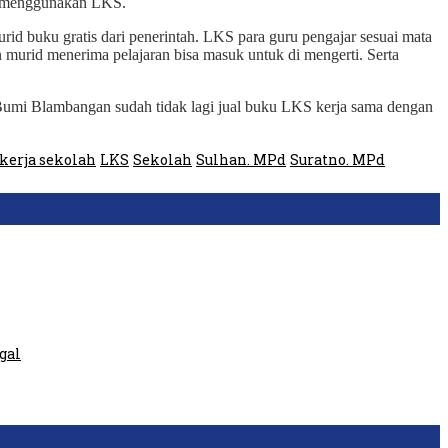
ak menggunakan LKS.
urid buku gratis dari penerintah. LKS para guru pengajar sesuai mata
 murid menerima pelajaran bisa masuk untuk di mengerti. Serta
Bumi Blambangan sudah tidak lagi jual buku LKS kerja sama dengan
kerja sekolah
LKS
Sekolah
Sulhan. MPd
Suratno. MPd
gal