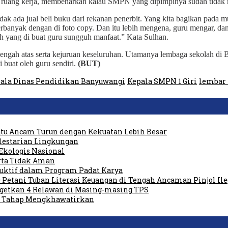
di ruang kerja, membenarkan kalau SMPN yang dipimpinya sudah tid
ak ada jual beli buku dari rekanan penerbit. Yang kita bagikan pada m
rbanyak dengan di foto copy. Dan itu lebih mengena, guru mengar, dan
lah yang di buat guru sungguh manfaat.” Kata Sulhan.
gah atas serta kejuruan keseluruhan. Utamanya lembaga sekolah di 
 buat oleh guru sendiri.
(BUT)
ala Dinas Pendidikan Banyuwangi
Kepala SMPN 1 Giri
lembar 
tu Ancam Turun dengan Kekuatan Lebih Besar
elestarian Lingkungan
Ekologis Nasional
rta Tidak Aman
duktif dalam Program Padat Karya
 Petani Tuban Literasi Keuangan di Tengah Ancaman Pinjol Ile
rgetkan 4 Relawan di Masing-masing TPS
am Tahap Mengkhawatirkan