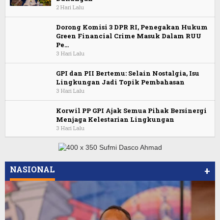
2 Hari Lalu
Dorong Komisi 3 DPR RI, Penegakan Hukum
Green Financial Crime Masuk Dalam RUU
Pe…
3 Hari Lalu
GPI dan PII Bertemu: Selain Nostalgia, Isu
Lingkungan Jadi Topik Pembahasan
3 Hari Lalu
Korwil PP GPI Ajak Semua Pihak Bersinergi
Menjaga Kelestarian Lingkungan
3 Hari Lalu
NASIONAL
+