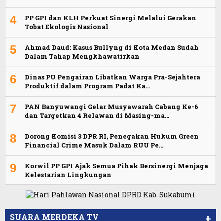
4
PP GPI dan KLH Perkuat Sinergi Melalui Gerakan
Tobat Ekologis Nasional
5
Ahmad Daud: Kasus Bullyng di Kota Medan Sudah
Dalam Tahap Mengkhawatirkan
6
Dinas PU Pengairan Libatkan Warga Pra-Sejahtera
Produktif dalam Program Padat Ka…
7
PAN Banyuwangi Gelar Musyawarah Cabang Ke-6
dan Targetkan 4 Relawan di Masing-ma…
8
Dorong Komisi 3 DPR RI, Penegakan Hukum Green
Financial Crime Masuk Dalam RUU Pe…
9
Korwil PP GPI Ajak Semua Pihak Bersinergi Menjaga
Kelestarian Lingkungan
Viral Video Ada Setoran RSUD Bogor Kepada
Viral, Ratusan Ojol Geruduk Balaikota DKI
Billabong, Sekretaris GPI: Kedua Tokoh…
Jakarta
SUARA MERDEKA TV
+
Video Oknum Satpol PP Kobar Diduga Lakukan