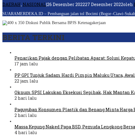
DAERAH
,
NASIONAL
|
26 Desember 2022
27 Desember 2022
oleh
SUARAMERDEKA.ID – Pembanguan jalan tol Bocimi (Bogor–Ciawi-Sukabumi) s
BERITA TERKINI
Penarikan Pajak dengan Pelibatan Aparat: Solusi Kepat
17 jam lalu
PP GPI Tunjuk Sadam Hardi Pimpin Maluku Utara, Awal
22 jam lalu
Oknum SPSI Lakukan Eksekusi Sepihak, Hak Mantan Ka
2 hari lalu
Paguyuban Konsumen Plastik dan Benang Minta Harga 
2 hari lalu
Massa Kepung Naked Papa BSD, Pemuda Lengkong Bers
4 hari lalu