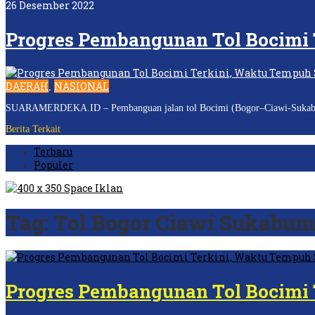
26 Desember 2022
Progres Pembangunan Tol Bocimi 
DAERAH
NASIONAL
,
SUARAMERDEKA.ID – Pembanguan jalan tol Bocimi (Bogor–Ciawi-Sukabumi) s
Berita Terkait
Terbaru
Populer
Tag:
Tol Bogor Ciawi Sukabum
Progres Pembangunan Tol Bocimi 