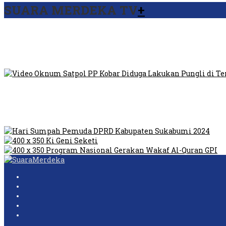
SUARA MERDEKA TV
+
Viral Video Ada Setoran RSUD Bogor Kepada Billabong, Sekret
Viral, Ratusan Ojol Geruduk Balaikota DKI Jakarta
Video Oknum Satpol PP Kobar Diduga Lakukan Pungli di Temp
Dilarang Kibarkan Sangsaka Merah Putih di Jembatan PIK, LM
Humas Pembangunan Pasar Sibolga Nauli Halangi Tugas War