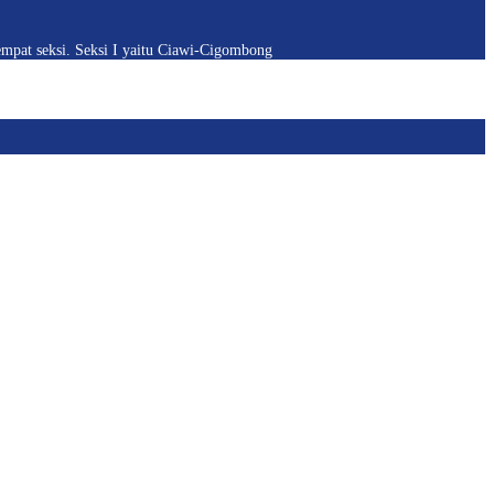
pat seksi. Seksi I yaitu Ciawi-Cigombong