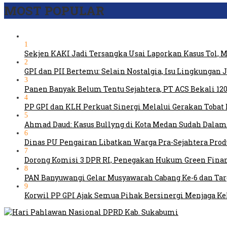
MOST POPULAR
1
Sekjen KAKI Jadi Tersangka Usai Laporkan Kasus Tol,
2
GPI dan PII Bertemu: Selain Nostalgia, Isu Lingkungan
3
Panen Banyak Belum Tentu Sejahtera, PT ACS Bekali 120
4
PP GPI dan KLH Perkuat Sinergi Melalui Gerakan Tobat 
5
Ahmad Daud: Kasus Bullyng di Kota Medan Sudah Dal
6
Dinas PU Pengairan Libatkan Warga Pra-Sejahtera Pro
7
Dorong Komisi 3 DPR RI, Penegakan Hukum Green Fina
8
PAN Banyuwangi Gelar Musyawarah Cabang Ke-6 dan Ta
9
Korwil PP GPI Ajak Semua Pihak Bersinergi Menjaga K