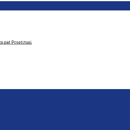
aris GPI: Kedua Tokoh…
at Prostitusi
P: Ini Masih Teritoria…
tawan Lakukan Peliputan