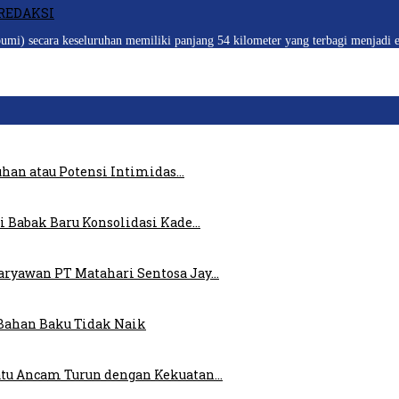
REDAKSI
ecara keseluruhan memiliki panjang 54 kilometer yang terbagi menjadi em
uhan atau Potensi Intimidas…
i Babak Baru Konsolidasi Kade…
ryawan PT Matahari Sentosa Jay…
Bahan Baku Tidak Naik
atu Ancam Turun dengan Kekuatan…