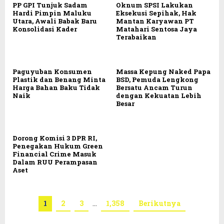
PP GPI Tunjuk Sadam
Oknum SPSI Lakukan
Hardi Pimpin Maluku
Eksekusi Sepihak, Hak
Utara, Awali Babak Baru
Mantan Karyawan PT
Konsolidasi Kader
Matahari Sentosa Jaya
Terabaikan
Paguyuban Konsumen
Massa Kepung Naked Papa
Plastik dan Benang Minta
BSD, Pemuda Lengkong
Harga Bahan Baku Tidak
Bersatu Ancam Turun
Naik
dengan Kekuatan Lebih
Besar
Dorong Komisi 3 DPR RI,
Penegakan Hukum Green
Financial Crime Masuk
Dalam RUU Perampasan
Aset
1
2
3
…
1,358
Berikutnya