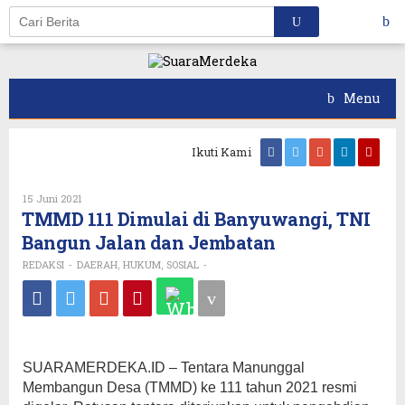
Skip
to
content
Menu
Ikuti Kami
15 Juni 2021
Oleh
REDAKSI
TMMD 111 Dimulai di Banyuwangi, TNI
Bangun Jalan dan Jembatan
REDAKSI
DAERAH
HUKUM
SOSIAL
-
,
,
-
SUARAMERDEKA.ID – Tentara Manunggal
Membangun Desa (TMMD) ke 111 tahun 2021 resmi