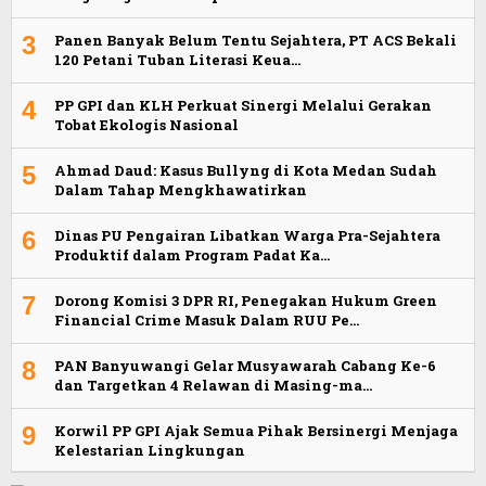
3
Panen Banyak Belum Tentu Sejahtera, PT ACS Bekali
120 Petani Tuban Literasi Keua…
4
PP GPI dan KLH Perkuat Sinergi Melalui Gerakan
Tobat Ekologis Nasional
5
Ahmad Daud: Kasus Bullyng di Kota Medan Sudah
Dalam Tahap Mengkhawatirkan
6
Dinas PU Pengairan Libatkan Warga Pra-Sejahtera
Produktif dalam Program Padat Ka…
7
Dorong Komisi 3 DPR RI, Penegakan Hukum Green
Financial Crime Masuk Dalam RUU Pe…
8
PAN Banyuwangi Gelar Musyawarah Cabang Ke-6
dan Targetkan 4 Relawan di Masing-ma…
9
Korwil PP GPI Ajak Semua Pihak Bersinergi Menjaga
Kelestarian Lingkungan