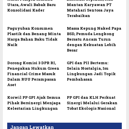
Utara, Awali Babak Baru
Mantan Karyawan PT
Konsolidasi Kader
Matahari Sentosa Jaya
Terabaikan
Paguyuban Konsumen
Massa Kepung Naked Papa
Plastik dan Benang Minta
BSD, Pemuda Lengkong
Harga Bahan Baku Tidak
Bersatu Ancam Turun
Naik
dengan Kekuatan Lebih
Besar
Dorong Komisi 3 DPR RI,
GPI dan PII Bertemu:
Penegakan Hukum Green
Selain Nostalgia, Isu
Financial Crime Masuk
Lingkungan Jadi Topik
Dalam RUU Perampasan
Pembahasan
Aset
Korwil PP GPI Ajak Semua
PP GPI dan KLH Perkuat
Pihak Bersinergi Menjaga
Sinergi Melalui Gerakan
Kelestarian Lingkungan
Tobat Ekologis Nasional
Jangan Lewatkan