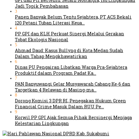
GPI dan PII Bertemu: Selain Nostalgia, Isu Lingkungan
Jadi Topik Pembahasan
3
Panen Banyak Belum Tentu Sejahtera, PT ACS Bekali
120 Petani Tuban Literasi Keua…
4
PP GPI dan KLH Perkuat Sinergi Melalui Gerakan
Tobat Ekologis Nasional
5
Ahmad Daud: Kasus Bullyng di Kota Medan Sudah
Dalam Tahap Mengkhawatirkan
6
Dinas PU Pengairan Libatkan Warga Pra-Sejahtera
Produktif dalam Program Padat Ka…
7
PAN Banyuwangi Gelar Musyawarah Cabang Ke-6 dan
Targetkan 4 Relawan di Masing-ma…
8
Dorong Komisi 3 DPR RI, Penegakan Hukum Green
Financial Crime Masuk Dalam RUU Pe…
9
Korwil PP GPI Ajak Semua Pihak Bersinergi Menjaga
Kelestarian Lingkungan