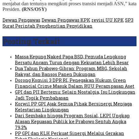
menjabat dan tentunya mengikuti proses transisi menjadi ASN,” kata
Presiden.
(RNS/OSY)
Dewan Pengawas
Dewan Pengawas KPK
revisi UU KPK
SP3
Surat Perintah Penghentian Penyidikan
Posting Terkait
Massa Kepung Naked Papa BSD, Pemuda Lengkong
Bersatu Ancam Turun dengan Kekuatan Lebih Besar
Dua Tahun Prabowo-Gibran: Program MBG, Sekolah
Rakyat, dan Bansos Panen Dukungan
Dorong Komisi 3 DPR RI, Penegakan Hukum Green
Financial Crime Masuk Dalam RUU Perampasan Aset
GPI dan PII Bertemu: Selain Nostalgia, Isu Lingkungan
Jadi Topik Pembahasan
Korwil PP GPI Ajak Semua Pihak Bersinergi Menjaga
Kelestarian Lingkungan
Dari Sembako hingga Program Sosial, LKPI Ungkap
Alasan Kepuasan Publik ke Prabowo Sentuh Angka
79,3%
PP GPI dan KLH Perkuat Sinergi Melalui Gerakan