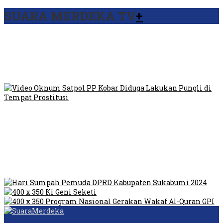
SUARA MERDEKA TV
+
Viral Video Ada Setoran RSUD Bogor Kepada Billabong,
Sekretaris GPI: Kedua Tokoh…
Viral, Ratusan Ojol Geruduk Balaikota DKI Jakarta
Video Oknum Satpol PP Kobar Diduga Lakukan Pungli di
Tempat Prostitusi
Dilarang Kibarkan Sangsaka Merah Putih di Jembatan PIK,
LMP: Ini Masih Teritoria…
Humas Pembangunan Pasar Sibolga Nauli Halangi Tugas
Wartawan Lakukan Peliputan