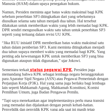
Manusia (HAM) dalam upaya penegakan hukum.
Namun, Presiden meminta agar batas waktu maksimal bagi KPK
sebelum penerbitan SP3 ditingkatkan dari yang sebelumnya
diusulkan selama satu tahun menjadi dua tahun. Hal tersebut
dilakukan untuk memberikan waktu yang lebih memadai bagi KPK.
DPR sendiri mengusulkan waktu satu tahun untuk penerbitan SP3
seperti yang tertuang dalam revisi UU KPK.
“Jika RUU inisiatif DPR memberikan batas waktu maksimal satu
tahun dalam pemberian SP3. Kami meminta ditingkatkan menjadi
dua tahun supaya memberi waktu yang memadai bagi KPK. Yang
penting ada kewenangan KPK untuk memberikan SP3 yang bisa
digunakan ataupun tidak digunakan,” ujar Jokowi.
status pegawai KPK
Sementara terkait
, Presiden juga
memandang bahwa KPK sebagai lembaga negara beranggotakan
para Aparatur Sipil Negara (ASN) atau Pegawai Pemerintah dengan
Perjanjian Kerja (P3K). Hal yang sama juga berlaku bagi lembaga
lain seperti Mahkamah Agung, Mahkamah Konstitusi, Komisi
Pemilihan Umum, juga Badan Pengawas Pemilu.
“Tapi saya menekankan agar implementasinya perlu masa transisi
yang memadai dan dijalankan dengan penuh kehati-hatian.
Penyelidik dan penyidik KPK yang ada saat ini masih tetap