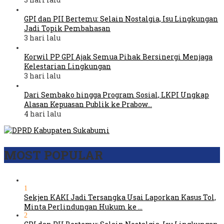
GPI dan PII Bertemu: Selain Nostalgia, Isu Lingkungan
Jadi Topik Pembahasan
3 hari lalu
Korwil PP GPI Ajak Semua Pihak Bersinergi Menjaga
Kelestarian Lingkungan
3 hari lalu
Dari Sembako hingga Program Sosial, LKPI Ungkap
Alasan Kepuasan Publik ke Prabow…
4 hari lalu
MOST POPULAR
1
Sekjen KAKI Jadi Tersangka Usai Laporkan Kasus Tol,
Minta Perlindungan Hukum ke …
2