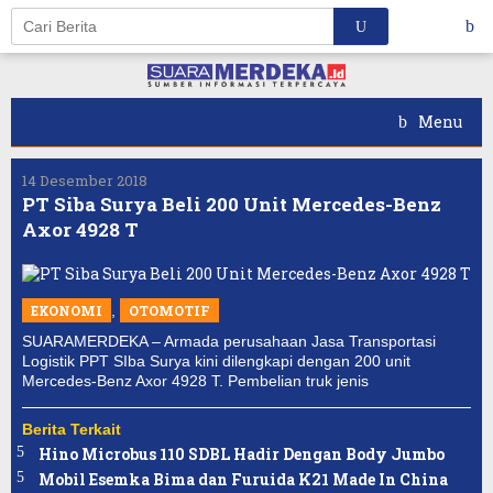
Skip
to
content
Menu
14 Desember 2018
PT Siba Surya Beli 200 Unit Mercedes-Benz
Axor 4928 T
EKONOMI
,
OTOMOTIF
SUARAMERDEKA – Armada perusahaan Jasa Transportasi
Logistik PPT SIba Surya kini dilengkapi dengan 200 unit
Mercedes-Benz Axor 4928 T. Pembelian truk jenis
Berita Terkait
Hino Microbus 110 SDBL Hadir Dengan Body Jumbo
Mobil Esemka Bima dan Furuida K21 Made In China