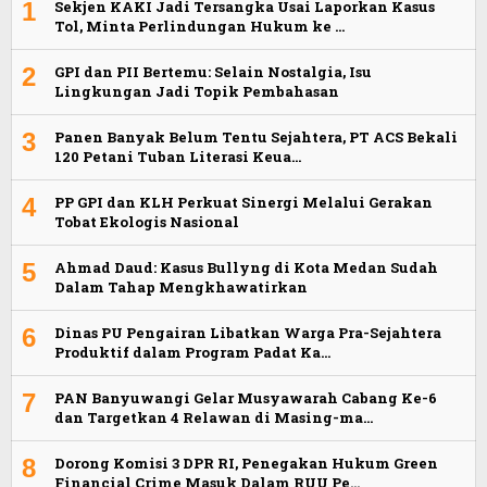
1
Sekjen KAKI Jadi Tersangka Usai Laporkan Kasus
Tol, Minta Perlindungan Hukum ke …
2
GPI dan PII Bertemu: Selain Nostalgia, Isu
Lingkungan Jadi Topik Pembahasan
3
Panen Banyak Belum Tentu Sejahtera, PT ACS Bekali
120 Petani Tuban Literasi Keua…
4
PP GPI dan KLH Perkuat Sinergi Melalui Gerakan
Tobat Ekologis Nasional
5
Ahmad Daud: Kasus Bullyng di Kota Medan Sudah
Dalam Tahap Mengkhawatirkan
6
Dinas PU Pengairan Libatkan Warga Pra-Sejahtera
Produktif dalam Program Padat Ka…
7
PAN Banyuwangi Gelar Musyawarah Cabang Ke-6
dan Targetkan 4 Relawan di Masing-ma…
8
Dorong Komisi 3 DPR RI, Penegakan Hukum Green
Financial Crime Masuk Dalam RUU Pe…