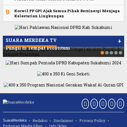
9
Korwil PP GPI Ajak Semua Pihak Bersinergi Menjaga
Kelestarian Lingkungan
Viral Video Ada Setoran RSUD Bogor Kepada
Viral, Ratusan Ojol Geruduk Balaikota DKI
Billabong, Sekretaris GPI: Kedua Tokoh…
Jakarta
SUARA MERDEKA TV
+
Video Oknum Satpol PP Kobar Diduga Lakukan
Pungli di Tempat Prostitusi
Redaksi
Disclaimer
Privacy Policy
SuaraMerdeka
Pedoman Media Siber
Info Iklan