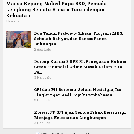
Massa Kepung Naked Papa BSD, Pemuda
Lengkong Bersatu Ancam Turun dengan
Kekuatan…
1 Hari Lalu
Dua Tahun Prabowo-Gibran: Program MBG,
Sekolah Rakyat, dan Bansos Panen
Dukungan
2 Hari Lalu
Dorong Komisi 3 DPR RI, Penegakan Hukum
Green Financial Crime Masuk Dalam RUU
Pe…
3 Hari Lalu
GPI dan PII Bertemu: Selain Nostalgia, Isu
Lingkungan Jadi Topik Pembahasan
3 Hari Lalu
Korwil PP GPI Ajak Semua Pihak Bersinergi
Menjaga Kelestarian Lingkungan
3 Hari Lalu