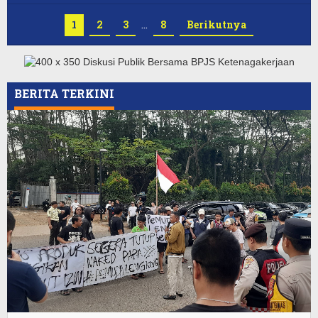
1
2
3
…
8
Berikutnya
BERITA TERKINI