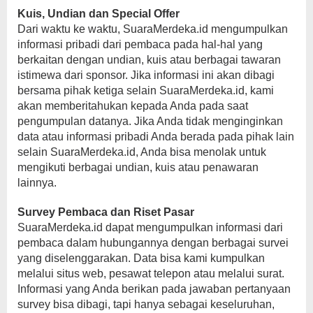
Kuis, Undian dan Special Offer
Dari waktu ke waktu, SuaraMerdeka.id mengumpulkan
informasi pribadi dari pembaca pada hal-hal yang
berkaitan dengan undian, kuis atau berbagai tawaran
istimewa dari sponsor. Jika informasi ini akan dibagi
bersama pihak ketiga selain SuaraMerdeka.id, kami
akan memberitahukan kepada Anda pada saat
pengumpulan datanya. Jika Anda tidak menginginkan
data atau informasi pribadi Anda berada pada pihak lain
selain SuaraMerdeka.id, Anda bisa menolak untuk
mengikuti berbagai undian, kuis atau penawaran
lainnya.
Survey Pembaca dan Riset Pasar
SuaraMerdeka.id dapat mengumpulkan informasi dari
pembaca dalam hubungannya dengan berbagai survei
yang diselenggarakan. Data bisa kami kumpulkan
melalui situs web, pesawat telepon atau melalui surat.
Informasi yang Anda berikan pada jawaban pertanyaan
survey bisa dibagi, tapi hanya sebagai keseluruhan,