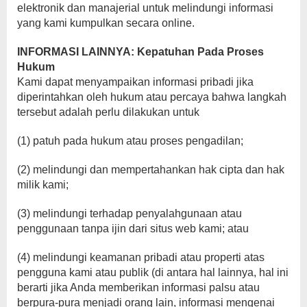
elektronik dan manajerial untuk melindungi informasi
yang kami kumpulkan secara online.
INFORMASI LAINNYA: Kepatuhan Pada Proses
Hukum
Kami dapat menyampaikan informasi pribadi jika
diperintahkan oleh hukum atau percaya bahwa langkah
tersebut adalah perlu dilakukan untuk
(1) patuh pada hukum atau proses pengadilan;
(2) melindungi dan mempertahankan hak cipta dan hak
milik kami;
(3) melindungi terhadap penyalahgunaan atau
penggunaan tanpa ijin dari situs web kami; atau
(4) melindungi keamanan pribadi atau properti atas
pengguna kami atau publik (di antara hal lainnya, hal ini
berarti jika Anda memberikan informasi palsu atau
berpura-pura menjadi orang lain, informasi mengenai