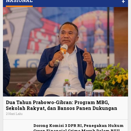
NASIONAL
+
Dua Tahun Prabowo-Gibran: Program MBG,
Sekolah Rakyat, dan Bansos Panen Dukungan
2 Hari Lalu
Dorong Komisi 3 DPR RI, Penegakan Hukum
Green Financial Crime Masuk Dalam RUU