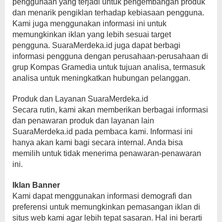
penggunaan yang terjadi untuk pengembangan produk
dan menarik pengiklan terhadap kebiasaan pengguna.
Kami juga menggunakan informasi ini untuk
memungkinkan iklan yang lebih sesuai target
pengguna. SuaraMerdeka.id juga dapat berbagi
informasi pengguna dengan perusahaan-perusahaan di
grup Kompas Gramedia untuk tujuan analisa, termasuk
analisa untuk meningkatkan hubungan pelanggan.
Produk dan Layanan SuaraMerdeka.id
Secara rutin, kami akan memberikan berbagai informasi
dan penawaran produk dan layanan lain
SuaraMerdeka.id pada pembaca kami. Informasi ini
hanya akan kami bagi secara internal. Anda bisa
memilih untuk tidak menerima penawaran-penawaran
ini.
Iklan Banner
Kami dapat menggunakan informasi demografi dan
preferensi untuk memungkinkan pemasangan iklan di
situs web kami agar lebih tepat sasaran. Hal ini berarti