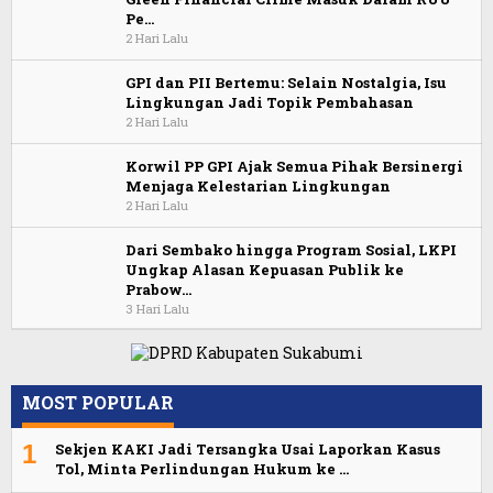
Pe…
2 Hari Lalu
GPI dan PII Bertemu: Selain Nostalgia, Isu
Lingkungan Jadi Topik Pembahasan
2 Hari Lalu
Korwil PP GPI Ajak Semua Pihak Bersinergi
Menjaga Kelestarian Lingkungan
2 Hari Lalu
Dari Sembako hingga Program Sosial, LKPI
Ungkap Alasan Kepuasan Publik ke
Prabow…
3 Hari Lalu
MOST POPULAR
1
Sekjen KAKI Jadi Tersangka Usai Laporkan Kasus
Tol, Minta Perlindungan Hukum ke …