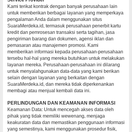
Kami terikat kontrak dengan banyak perusahaan lain
untuk memberikan berbagai layanan yang memperkaya
pengalaman Anda dalam menggunakan situs
SuaraMerdeka.id, termasuk perusahaan penerbit kartu
kredit dan pemrosesan transaksi serta tagihan, jasa
pengiriman barang dan dokumen, agensi iklan dan
pemasaran atau manajemen promosi. Kami
memberikan informasi kepada perusahaan-perusahaan
tersebu hal-hal yang mereka butuhkan untuk melakukan
layanan mereka. Perusahaan-perusahaan ini dilarang
untuk menyalahgunakan data-data yang kami berikan
selain dengan layanan yang berkaitan dengan
SuaraMerdeka.id, dan mereka tidak diperkenankan
membagi atau menjual kembali data ini.
PERLINDUNGAN DAN KEAMANAN INFORMASI
Keamanan Data: Untuk mencegah akses data oleh
pihak yang tidak memiliki wewenang, menjaga
keakuratan data dan memastikan penggunaan informasi
yang semestinya, kami menggunakan prosedur fisik,