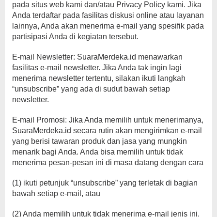
pada situs web kami dan/atau Privacy Policy kami. Jika
Anda terdaftar pada fasilitas diskusi online atau layanan
lainnya, Anda akan menerima e-mail yang spesifik pada
partisipasi Anda di kegiatan tersebut.
E-mail Newsletter: SuaraMerdeka.id menawarkan
fasilitas e-mail newsletter. Jika Anda tak ingin lagi
menerima newsletter tertentu, silakan ikuti langkah
“unsubscribe” yang ada di sudut bawah setiap
newsletter.
E-mail Promosi: Jika Anda memilih untuk menerimanya,
SuaraMerdeka.id secara rutin akan mengirimkan e-mail
yang berisi tawaran produk dan jasa yang mungkin
menarik bagi Anda. Anda bisa memilih untuk tidak
menerima pesan-pesan ini di masa datang dengan cara
(1) ikuti petunjuk “unsubscribe” yang terletak di bagian
bawah setiap e-mail, atau
(2) Anda memilih untuk tidak menerima e-mail jenis ini.