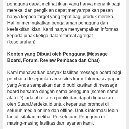
pengguna dapat melihat iklan yang hanya menarik bagi
mereka, dan pengiklan dapat menyampaikan pesan
hanya kepada target yang tepat bagi produk mereka.
Hal ini meningkatkan pengalaman pengguna dan
keefektifan iklan. Kami hanya menyampaikan informasi
kepada pihak ketiga dalam format agregat
(keseluruhan)
Konten yang Dibuat oleh Pengguna (Message
Board, Forum, Review Pembaca dan Chat)
Kami menawarkan banyak fasilitas message board bagi
pembaca di sejumlah area situs kami. Informasi apapun
yang Anda sampaikan dan dipublikasikan di message
board bersama dengan nama pengguna (screen name
atau ID), adalah di area publik dan dapat digunakan
oleh SuaraMerdeka.id untuk keperluan promosi di
seluruh media online dan offline. Untuk informasi lebih
lanjut, silakan melihat Persetujuan Pengguna di
masing-masing fasilitas dan layanan kami.