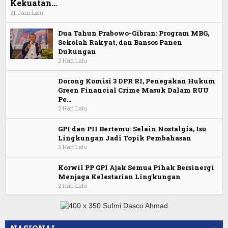
Kekuatan…
21 Jam Lalu
Dua Tahun Prabowo-Gibran: Program MBG,
Sekolah Rakyat, dan Bansos Panen
Dukungan
2 Hari Lalu
Dorong Komisi 3 DPR RI, Penegakan Hukum
Green Financial Crime Masuk Dalam RUU
Pe…
2 Hari Lalu
GPI dan PII Bertemu: Selain Nostalgia, Isu
Lingkungan Jadi Topik Pembahasan
2 Hari Lalu
Korwil PP GPI Ajak Semua Pihak Bersinergi
Menjaga Kelestarian Lingkungan
2 Hari Lalu