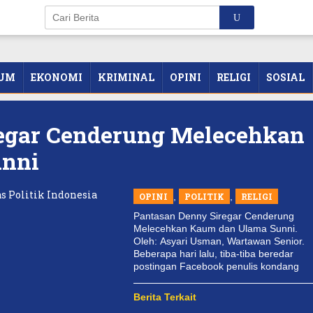
UM
EKONOMI
KRIMINAL
OPINI
RELIGI
SOSIAL
egar Cenderung Melecehkan
unni
OPINI
,
POLITIK
,
RELIGI
Pantasan Denny Siregar Cenderung
Melecehkan Kaum dan Ulama Sunni.
Oleh: Asyari Usman, Wartawan Senior.
Beberapa hari lalu, tiba-tiba beredar
postingan Facebook penulis kondang
Berita Terkait