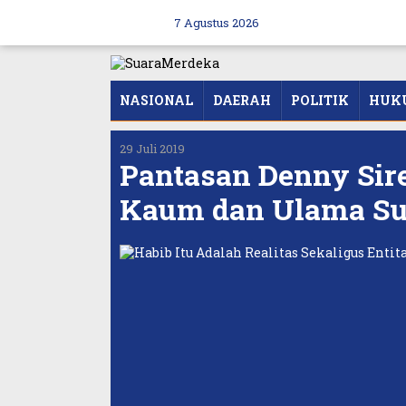
Skip
to
7 Agustus 2026
content
NASIONAL
DAERAH
POLITIK
HUK
29 Juli 2019
Pantasan Denny Sir
Kaum dan Ulama S