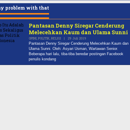
y problem with that
Pantasan Denny Siregar Cenderung
Melecehkan Kaum dan Ulama Sunni
Oleh
OPINI
,
POLITIK
,
RELIGI
|
29 Juli 2019
REDAKSI
Pantasan Denny Siregar Cenderung Melecehkan Kaum dan
Ulama Sunni. Oleh: Asyari Usman, Wartawan Senior.
Beberapa hari lalu, tiba-tiba beredar postingan Facebook
penulis kondang