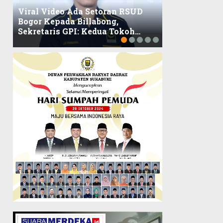
Viral Video Ada Setoran RSUD
Bogor Kepada Billabong,
Viral, Ratusa
Sekretaris GPI: Kedua Tokoh…
Balaikota DK