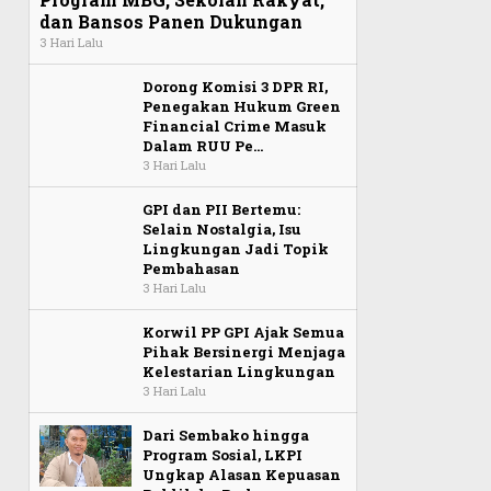
dan Bansos Panen Dukungan
3 Hari Lalu
Dorong Komisi 3 DPR RI,
Penegakan Hukum Green
Financial Crime Masuk
Dalam RUU Pe…
3 Hari Lalu
GPI dan PII Bertemu:
Selain Nostalgia, Isu
Lingkungan Jadi Topik
Pembahasan
3 Hari Lalu
Korwil PP GPI Ajak Semua
Pihak Bersinergi Menjaga
Kelestarian Lingkungan
3 Hari Lalu
Dari Sembako hingga
Program Sosial, LKPI
Ungkap Alasan Kepuasan