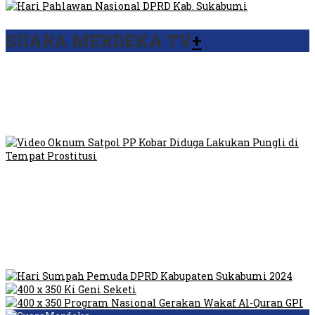
SUARA MERDEKA TV
+
Viral Video Ada Setoran RSUD Bogor Kepada Billabong,
Sekretaris GPI: Kedua Tokoh…
Viral, Ratusan Ojol Geruduk Balaikota DKI Jakarta
Video Oknum Satpol PP Kobar Diduga Lakukan Pungli di
Tempat Prostitusi
Dilarang Kibarkan Sangsaka Merah Putih di Jembatan PIK,
LMP: Ini Masih Teritoria…
Humas Pembangunan Pasar Sibolga Nauli Halangi Tugas
Wartawan Lakukan Peliputan