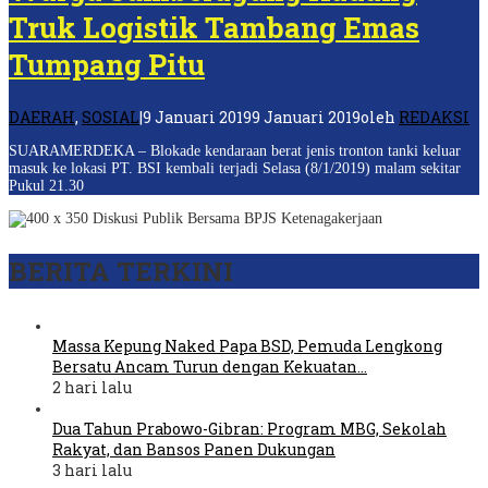
Truk Logistik Tambang Emas
Tumpang Pitu
DAERAH
,
SOSIAL
|
9 Januari 2019
9 Januari 2019
oleh
REDAKSI
SUARAMERDEKA – Blokade kendaraan berat jenis tronton tanki keluar
masuk ke lokasi PT. BSI kembali terjadi Selasa (8/1/2019) malam sekitar
Pukul 21.30
BERITA TERKINI
Massa Kepung Naked Papa BSD, Pemuda Lengkong
Bersatu Ancam Turun dengan Kekuatan…
2 hari lalu
Dua Tahun Prabowo-Gibran: Program MBG, Sekolah
Rakyat, dan Bansos Panen Dukungan
3 hari lalu