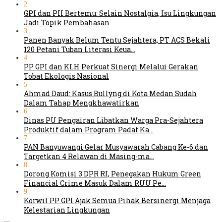
2
GPI dan PII Bertemu: Selain Nostalgia, Isu Lingkungan
Jadi Topik Pembahasan
3
Panen Banyak Belum Tentu Sejahtera, PT ACS Bekali
120 Petani Tuban Literasi Keua…
4
PP GPI dan KLH Perkuat Sinergi Melalui Gerakan
Tobat Ekologis Nasional
5
Ahmad Daud: Kasus Bullyng di Kota Medan Sudah
Dalam Tahap Mengkhawatirkan
6
Dinas PU Pengairan Libatkan Warga Pra-Sejahtera
Produktif dalam Program Padat Ka…
7
PAN Banyuwangi Gelar Musyawarah Cabang Ke-6 dan
Targetkan 4 Relawan di Masing-ma…
8
Dorong Komisi 3 DPR RI, Penegakan Hukum Green
Financial Crime Masuk Dalam RUU Pe…
9
Korwil PP GPI Ajak Semua Pihak Bersinergi Menjaga
Kelestarian Lingkungan