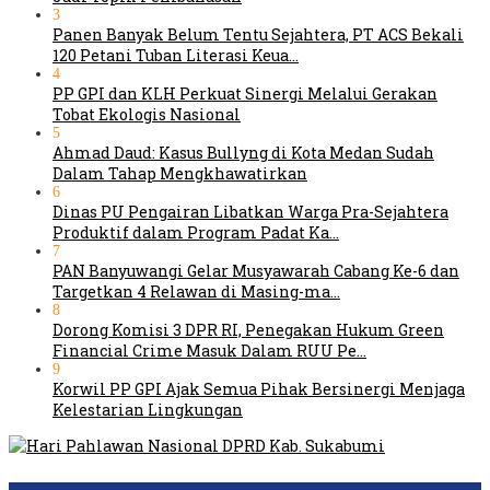
3
Panen Banyak Belum Tentu Sejahtera, PT ACS Bekali
120 Petani Tuban Literasi Keua…
4
PP GPI dan KLH Perkuat Sinergi Melalui Gerakan
Tobat Ekologis Nasional
5
Ahmad Daud: Kasus Bullyng di Kota Medan Sudah
Dalam Tahap Mengkhawatirkan
6
Dinas PU Pengairan Libatkan Warga Pra-Sejahtera
Produktif dalam Program Padat Ka…
7
PAN Banyuwangi Gelar Musyawarah Cabang Ke-6 dan
Targetkan 4 Relawan di Masing-ma…
8
Dorong Komisi 3 DPR RI, Penegakan Hukum Green
Financial Crime Masuk Dalam RUU Pe…
9
Korwil PP GPI Ajak Semua Pihak Bersinergi Menjaga
Kelestarian Lingkungan