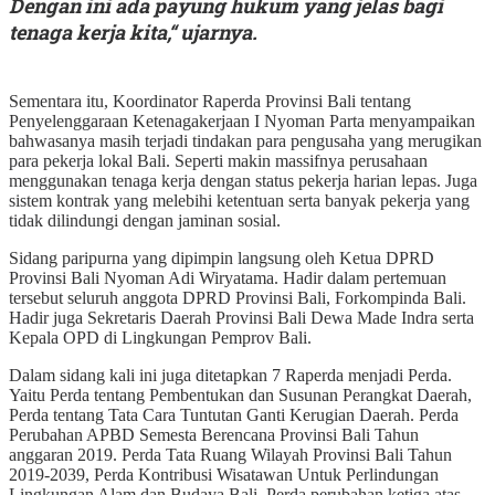
Dengan ini ada payung hukum yang jelas bagi
tenaga kerja kita,“ ujarnya.
Sementara itu, Koordinator Raperda Provinsi Bali tentang
Penyelenggaraan Ketenagakerjaan I Nyoman Parta menyampaikan
bahwasanya masih terjadi tindakan para pengusaha yang merugikan
para pekerja lokal Bali. Seperti makin massifnya perusahaan
menggunakan tenaga kerja dengan status pekerja harian lepas. Juga
sistem kontrak yang melebihi ketentuan serta banyak pekerja yang
tidak dilindungi dengan jaminan sosial.
Sidang paripurna yang dipimpin langsung oleh Ketua DPRD
Provinsi Bali Nyoman Adi Wiryatama. Hadir dalam pertemuan
tersebut seluruh anggota DPRD Provinsi Bali, Forkompinda Bali.
Hadir juga Sekretaris Daerah Provinsi Bali Dewa Made Indra serta
Kepala OPD di Lingkungan Pemprov Bali.
Dalam sidang kali ini juga ditetapkan 7 Raperda menjadi Perda.
Yaitu Perda tentang Pembentukan dan Susunan Perangkat Daerah,
Perda tentang Tata Cara Tuntutan Ganti Kerugian Daerah. Perda
Perubahan APBD Semesta Berencana Provinsi Bali Tahun
anggaran 2019. Perda Tata Ruang Wilayah Provinsi Bali Tahun
2019-2039, Perda Kontribusi Wisatawan Untuk Perlindungan
Lingkungan Alam dan Budaya Bali. Perda perubahan ketiga atas