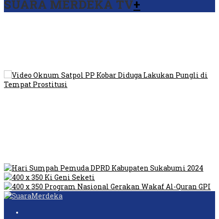
SUARA MERDEKA TV
+
Viral Video Ada Setoran RSUD Bogor Kepada Billabong,
Sekretaris GPI: Kedua Tokoh…
Viral, Ratusan Ojol Geruduk Balaikota DKI Jakarta
Video Oknum Satpol PP Kobar Diduga Lakukan Pungli di
Tempat Prostitusi
Dilarang Kibarkan Sangsaka Merah Putih di Jembatan PIK,
LMP: Ini Masih Teritoria…
Humas Pembangunan Pasar Sibolga Nauli Halangi Tugas
Wartawan Lakukan Peliputan