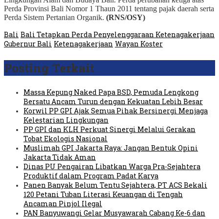
Perda Provinsi Bali Nomor 1 Thaun 2011 tentang pajak daerah serta
Perda Sistem Pertanian Organik.
(RNS/OSY)
Bali
Bali Tetapkan Perda Penyelenggaraan Ketenagakerjaan
Gubernur Bali
Ketenagakerjaan
Wayan Koster
Posting Terkait
Massa Kepung Naked Papa BSD, Pemuda Lengkong
Bersatu Ancam Turun dengan Kekuatan Lebih Besar
Korwil PP GPI Ajak Semua Pihak Bersinergi Menjaga
Kelestarian Lingkungan
PP GPI dan KLH Perkuat Sinergi Melalui Gerakan
Tobat Ekologis Nasional
Muslimah GPI Jakarta Raya: Jangan Bentuk Opini
Jakarta Tidak Aman
Dinas PU Pengairan Libatkan Warga Pra-Sejahtera
Produktif dalam Program Padat Karya
Panen Banyak Belum Tentu Sejahtera, PT ACS Bekali
120 Petani Tuban Literasi Keuangan di Tengah
Ancaman Pinjol Ilegal
PAN Banyuwangi Gelar Musyawarah Cabang Ke-6 dan