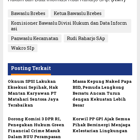
Bawaslu Brebes
Ketua Bawaslu Brebes
Komisioner Bawaslu Divisi Hukum dan Data Inform
asi
Panwaslu Kecamatan
Rudi Raharjo SAp
Wakro SIp
Posting Terkait
Oknum SPSI Lakukan
Massa Kepung Naked Papa
Eksekusi Sepihak, Hak
BSD, Pemuda Lengkong
Mantan Karyawan PT
Bersatu Ancam Turun
Matahari Sentosa Jaya
dengan Kekuatan Lebih
Terabaikan
Besar
Dorong Komisi 3 DPR RI,
Korwil PP GPI Ajak Semua
Penegakan Hukum Green
Pihak Bersinergi Menjaga
Financial Crime Masuk
Kelestarian Lingkungan
Dalam RUU Perampasan