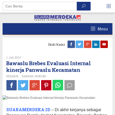
Skip
to
content
Menu
Ikuti Kami
Oleh
1 Juli 2019
REDAKSI
Bawaslu Brebes Evaluasi Internal
kinerja Panwaslu Kecamatan
REDAKSI
DAERAH
HUKUM
-
,
-
SUARAMERDEKA.ID
– Di akhir kerjanya sebagai