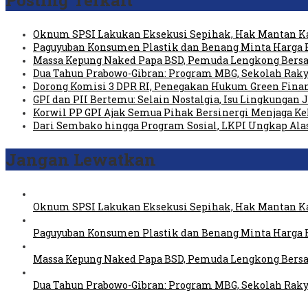
Oknum SPSI Lakukan Eksekusi Sepihak, Hak Mantan Ka
Paguyuban Konsumen Plastik dan Benang Minta Harga 
Massa Kepung Naked Papa BSD, Pemuda Lengkong Bersa
Dua Tahun Prabowo-Gibran: Program MBG, Sekolah Raky
Dorong Komisi 3 DPR RI, Penegakan Hukum Green Fin
GPI dan PII Bertemu: Selain Nostalgia, Isu Lingkungan
Korwil PP GPI Ajak Semua Pihak Bersinergi Menjaga K
Dari Sembako hingga Program Sosial, LKPI Ungkap Ala
Jangan Lewatkan
Oknum SPSI Lakukan Eksekusi Sepihak, Hak Mantan Ka
Paguyuban Konsumen Plastik dan Benang Minta Harga 
Massa Kepung Naked Papa BSD, Pemuda Lengkong Bersa
Dua Tahun Prabowo-Gibran: Program MBG, Sekolah Raky