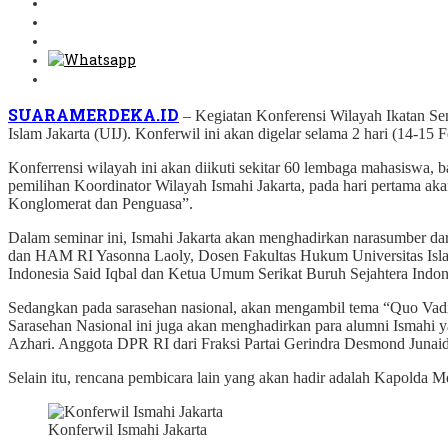
SUARAMERDEKA.ID
– Kegiatan Konferensi Wilayah Ikatan Se
Islam Jakarta (UIJ). Konferwil ini akan digelar selama 2 hari (14-1
Konferrensi wilayah ini akan diikuti sekitar 60 lembaga mahasiswa, 
pemilihan Koordinator Wilayah Ismahi Jakarta, pada hari pertama a
Konglomerat dan Penguasa”.
Dalam seminar ini, Ismahi Jakarta akan menghadirkan narasumber dari
dan HAM RI Yasonna Laoly, Dosen Fakultas Hukum Universitas Islam Ja
Indonesia Said Iqbal dan Ketua Umum Serikat Buruh Sejahtera Indon
Sedangkan pada sarasehan nasional, akan mengambil tema “Quo Vad
Sarasehan Nasional ini juga akan menghadirkan para alumni Ismahi ya
Azhari. Anggota DPR RI dari Fraksi Partai Gerindra Desmond Junaid
Selain itu, rencana pembicara lain yang akan hadir adalah Kapolda
Konferwil Ismahi Jakarta