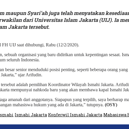
 maupun Syari’ah juga telah menyatakan kesediaa
rwakilan dari Universitas Islam Jakarta (UIJ). Ia m
lam Jakarta tersebut.
M FH UIJ saat dihubungi, Rabu (12/2/2020).
n, sebuah organisasi yang baru didirikan untuk kepentingan sesaat. Ism
um seluruh Indonesia.
gian besar senior menduduki posisi penting, seperti beberapa orang yan
akarta,” ujar Arifudin.
 tersebut adalah pemilihan Koordinator Wilayah Ismahi Jakarta. Arifu
Jakarta mempunyai nahkoda baru yang akan membawa kapal Ismahi Jaka
jaga amanah dari anggotanya. Siapapun yang terpilih, saya berharap
juangan mahasiswa hukum yang ada di Jakarta,” tutupnya.
(OSY)
Ismahi
Ismahi Jakarta
Konferwil Ismahi Jakarta
Mahasiswa