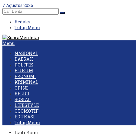
Skip
7 Agustus 2026
to
content
Redaksi
Tutup Menu
Menu
NASIONAL
DAERAH
POLITIK
HUKUM
EKONOMI
KRIMINAL
OPINI
RELIGI
SOSIAL
LIFESTYLE
OTOMOTIF
EDUKASI
Tutup Menu
Ikuti Kami