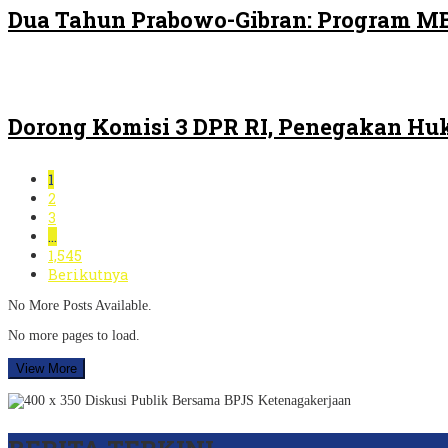
Dua Tahun Prabowo-Gibran: Program MB
Dorong Komisi 3 DPR RI, Penegakan H
1
2
3
…
1,545
Berikutnya
No More Posts Available.
No more pages to load.
View More