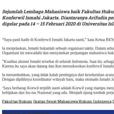
Sejumlah Lembaga Mahasiswa baik Fakultas Hukum
Konferwil Ismahi Jakarta. Diantaranya Arifudin pe
digelar pada 14 – 15 Februari 2020 di Universitas Is
“Saya pasti hadir di Konferwil Ismahi Jakarta nanti,” kata Ketua BE
Ia menjelaskan, Ismahi bukanlah sebuah organisasi taktis. Dalam artia
Organisasi ini mewadahi dan menyatukan perjuangan mahasiswa huk
“Kualitas alumni Ismahi tersebar di seluruh Indonesia. Saat ini, seba
Karena itu saya akan datang dan ikut mensukseskan konferwil Ismahi J
Ia menambahkan, yang tidak kalah pentingnya dari keseluruhan acara
Dengan dipilihnya koordinator wilayah baru, maka otomatis Ismahi 
‘Saya berharap Korwil terpilih nanti adalah Korwil yang mampu men
kebijakan dan Isu-isu Nasional yang ada. Menjadi ujung tombak per
Fakultas Hukum
Ikatan Senat Mahasiswa Hukum Indonesia
Posting Terkait