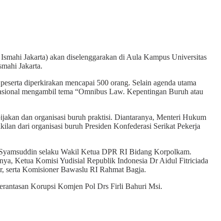
smahi Jakarta) akan diselenggarakan di Aula Kampus Universitas
smahi Jakarta.
 peserta diperkirakan mencapai 500 orang. Selain agenda utama
r nasional mengambil tema “Omnibus Law. Kepentingan Buruh atau
ijakan dan organisasi buruh praktisi. Diantaranya, Menteri Hukum
ilan dari organisasi buruh Presiden Konfederasi Serikat Pekerja
s Syamsuddin selaku Wakil Ketua DPR RI Bidang Korpolkam.
nya, Ketua Komisi Yudisial Republik Indonesia Dr Aidul Fitriciada
ar, serta Komisioner Bawaslu RI Rahmat Bagja.
rantasan Korupsi Komjen Pol Drs Firli Bahuri Msi.