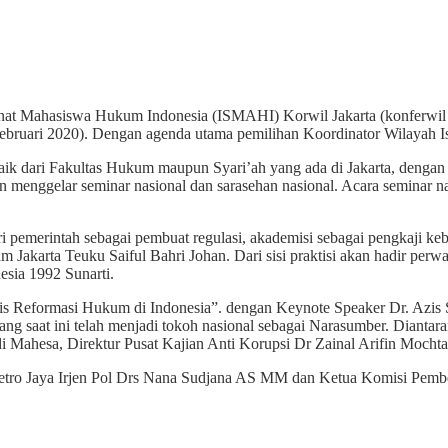
nat Mahasiswa Hukum Indonesia (ISMAHI) Korwil Jakarta (konferwil I
5 Februari 2020). Dengan agenda utama pemilihan Koordinator Wilayah I
baik dari Fakultas Hukum maupun Syari’ah yang ada di Jakarta, dengan
kan menggelar seminar nasional dan sarasehan nasional. Acara semina
 pemerintah sebagai pembuat regulasi, akademisi sebagai pengkaji keb
karta Teuku Saiful Bahri Johan. Dari sisi praktisi akan hadir perwak
esia 1992 Sunarti.
is Reformasi Hukum di Indonesia”. dengan Keynote Speaker Dr. Azi
ng saat ini telah menjadi tokoh nasional sebagai Narasumber. Diantara
i Mahesa, Direktur Pusat Kajian Anti Korupsi Dr Zainal Arifin Mocht
 Metro Jaya Irjen Pol Drs Nana Sudjana AS MM dan Ketua Komisi Pembe