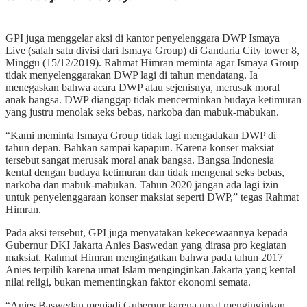
GPI juga menggelar aksi di kantor penyelenggara DWP Ismaya
Live (salah satu divisi dari Ismaya Group) di Gandaria City tower 8,
Minggu (15/12/2019). Rahmat Himran meminta agar Ismaya Group
tidak menyelenggarakan DWP lagi di tahun mendatang. Ia
menegaskan bahwa acara DWP atau sejenisnya, merusak moral
anak bangsa. DWP dianggap tidak mencerminkan budaya ketimuran
yang justru menolak seks bebas, narkoba dan mabuk-mabukan.
“Kami meminta Ismaya Group tidak lagi mengadakan DWP di
tahun depan. Bahkan sampai kapapun. Karena konser maksiat
tersebut sangat merusak moral anak bangsa. Bangsa Indonesia
kental dengan budaya ketimuran dan tidak mengenal seks bebas,
narkoba dan mabuk-mabukan. Tahun 2020 jangan ada lagi izin
untuk penyelenggaraan konser maksiat seperti DWP,” tegas Rahmat
Himran.
Pada aksi tersebut, GPI juga menyatakan kekecewaannya kepada
Gubernur DKI Jakarta Anies Baswedan yang dirasa pro kegiatan
maksiat. Rahmat Himran mengingatkan bahwa pada tahun 2017
Anies terpilih karena umat Islam menginginkan Jakarta yang kental
nilai religi, bukan mementingkan faktor ekonomi semata.
“Anies Baswedan menjadi Gubernur karena umat menginginkan