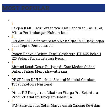
MOST POPULAR
1
Sekjen KAKI Jadi Tersangka Usai Laporkan Kasus Tol,
Minta Perlindungan Hukum ke …
2
GPI dan PII Bertemu: Selain Nostalgia, Isu Lingkungan
Jadi Topik Pembahasan
3
Panen Banyak Belum Tentu Sejahtera, PT ACS Bekali
120 Petani Tuban Literasi Keua…
4
Ahmad Daud: Kasus Bullyng di Kota Medan Sudah
Dalam Tahap Mengkhawatirkan
5
PP GPI dan KLH Perkuat Sinergi Melalui Gerakan
Tobat Ekologis Nasional
6
Dinas PU Pengairan Libatkan Warga Pra-Sejahtera
Produktif dalam Program Padat Ka…
7
PAN Banyuwangi Gelar Musyawarah Cabang Ke-6 dan