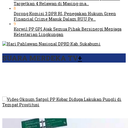
Targetkan 4 Relawan di Masing-ma…
8
Dorong Komisi 3 DPR RI, Penegakan Hukum Green
Financial Crime Masuk Dalam RUU Pe…
9
Korwil PP GPI Ajak Semua Pihak Bersinergi Menjaga
Kelestarian Lingkungan
SUARA MERDEKA TV
+
Viral Video Ada Setoran RSUD Bogor Kepada Billabong,
Sekretaris GPI: Kedua Tokoh…
Viral, Ratusan Ojol Geruduk Balaikota DKI Jakarta
Video Oknum Satpol PP Kobar Diduga Lakukan Pungli di
Tempat Prostitusi