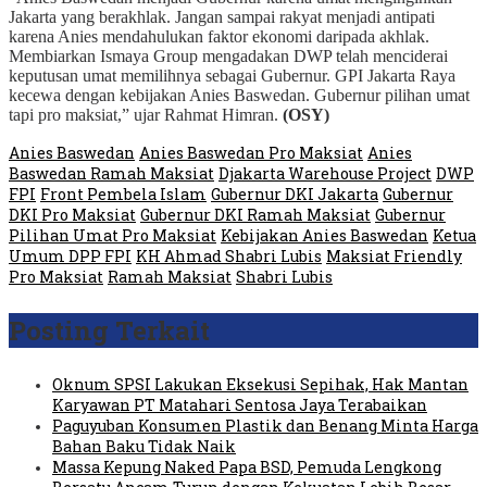
Jakarta yang berakhlak. Jangan sampai rakyat menjadi antipati
karena Anies mendahulukan faktor ekonomi daripada akhlak.
Membiarkan Ismaya Group mengadakan DWP telah menciderai
keputusan umat memilihnya sebagai Gubernur. GPI Jakarta Raya
kecewa dengan kebijakan Anies Baswedan. Gubernur pilihan umat
tapi pro maksiat,” ujar Rahmat Himran.
(OSY)
Anies Baswedan
Anies Baswedan Pro Maksiat
Anies
Baswedan Ramah Maksiat
Djakarta Warehouse Project
DWP
FPI
Front Pembela Islam
Gubernur DKI Jakarta
Gubernur
DKI Pro Maksiat
Gubernur DKI Ramah Maksiat
Gubernur
Pilihan Umat Pro Maksiat
Kebijakan Anies Baswedan
Ketua
Umum DPP FPI
KH Ahmad Shabri Lubis
Maksiat Friendly
Pro Maksiat
Ramah Maksiat
Shabri Lubis
Posting Terkait
Oknum SPSI Lakukan Eksekusi Sepihak, Hak Mantan
Karyawan PT Matahari Sentosa Jaya Terabaikan
Paguyuban Konsumen Plastik dan Benang Minta Harga
Bahan Baku Tidak Naik
Massa Kepung Naked Papa BSD, Pemuda Lengkong