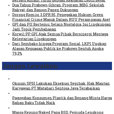
Bersatu Ancam Turun dengan Kekuatan Lebih Besar
Dua Tahun Prabowo-Gibran: Program MBG, Sekolah
Rakyat, dan Bansos Panen Dukungan
Dorong Komisi 3 DPR RI, Penegakan Hukum Green
Financial Crime Masuk Dalam RUU Perampasan Aset
GPI dan PII Bertemu: Selain Nostalgia, Isu Lingkungan
Jadi Topik Pembahasan
Korwil PP GPI Ajak Semua Pihak Bersinergi Menjaga
Kelestarian Lingkungan
Dari Sembako hingga Program Sosial, LKPI Ungkap
Alasan Kepuasan Publik ke Prabowo Sentuh Angka
79,3%
Jangan Lewatkan
Oknum SPSI Lakukan Eksekusi Sepihak, Hak Mantan
Karyawan PT Matahari Sentosa Jaya Terabaikan
Paguyuban Konsumen Plastik dan Benang Minta Harga
Bahan Baku Tidak Naik
Massa Kepung Naked Papa BSD, Pemuda Lengkong