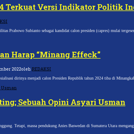
 Terkuat Versi Indikator Politik I
KSI
as Prabowo Subianto sebagai kandidat calon presiden (capres) mulai tergeser
n Harap “Minang Effeck”
ember 2022
oleh
REDAKSI
lisasi dirinya menjadi calon Presiden Republik tahun 2024 tiba di Minangk
ting; Sebuah Opini Asyari Usman
gung. Tetapi, massa pendukung Anies Baswedan di Sumatera Utara mengangga