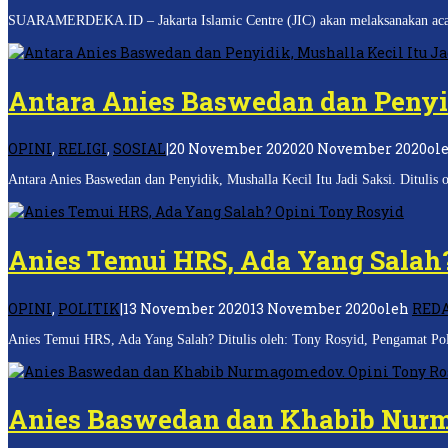
SUARAMERDEKA.ID – Jakarta Islamic Centre (JIC) akan melaksanakan aca
Antara Anies Baswedan dan Penyid
OPINI
,
RELIGI
,
SOSIAL
|
20 November 2020
20 November 2020
ol
Antara Anies Baswedan dan Penyidik, Mushalla Kecil Itu Jadi Saksi. Ditulis
Anies Temui HRS, Ada Yang Salah
OPINI
,
POLITIK
|
13 November 2020
13 November 2020
oleh
RED
Anies Temui HRS, Ada Yang Salah? Ditulis oleh: Tony Rosyid, Pengamat Poli
Anies Baswedan dan Khabib Nurm