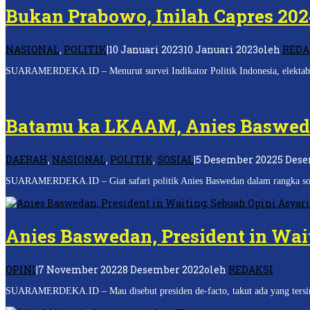
Bukan Prabowo, Inilah Capres 2024
NASIONAL
,
POLITIK
|
10 Januari 2023
10 Januari 2023
oleh
REDA
SUARAMERDEKA.ID – Menurut survei Indikator Politik Indonesia, elektabilit
Batamu ka LKAAM, Anies Basweda
DAERAH
,
NASIONAL
,
POLITIK
,
SOSIAL
|
5 Desember 2022
5 Des
SUARAMERDEKA.ID – Giat safari politik Anies Baswedan dalam rangka sosia
Anies Baswedan, President in Wai
OPINI
|
7 November 2022
8 Desember 2022
oleh
REDAKSI
SUARAMERDEKA.ID – Mau disebut presiden de-facto, takut ada yang tersing