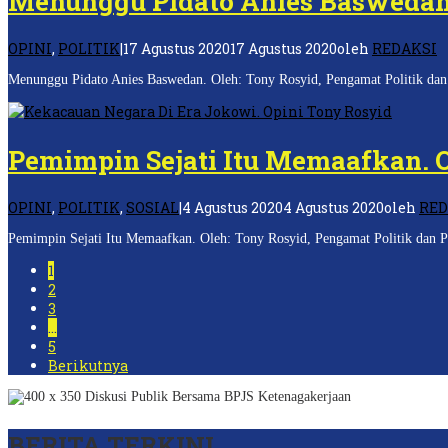
Menunggu Pidato Anies Baswedan.
OPINI
,
POLITIK
|
17 Agustus 2020
17 Agustus 2020
oleh
REDAKSI
Menunggu Pidato Anies Baswedan. Oleh: Tony Rosyid, Pengamat Politik dan P
Pemimpin Sejati Itu Memaafkan. 
OPINI
,
POLITIK
,
SOSIAL
|
4 Agustus 2020
4 Agustus 2020
oleh
RED
Pemimpin Sejati Itu Memaafkan. Oleh: Tony Rosyid, Pengamat Politik dan P
1
2
3
…
5
Berikutnya
BERITA TERKINI