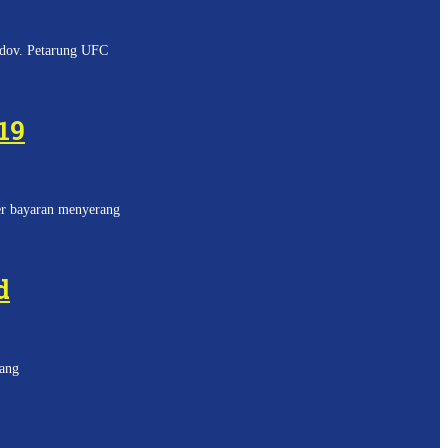
edov. Petarung UFC
19
er bayaran menyerang
d
lang