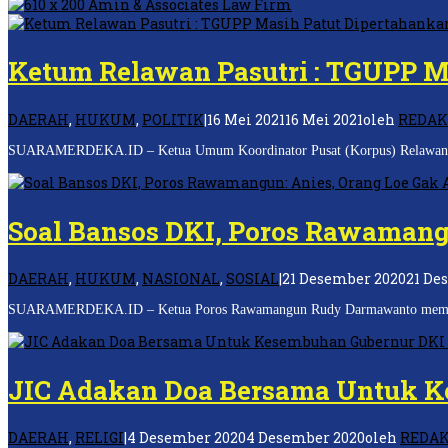
Ketum Relawan Pasutri : TGUPP M
DAERAH
,
HUKUM
,
POLITIK
|
16 Mei 2021
16 Mei 2021
oleh
REDAK
SUARAMERDEKA.ID – Ketua Umum Koordinator Pusat (Korpus) Relawan Pasutri
Soal Bansos DKI, Poros Rawamangu
DAERAH
,
HUKUM
,
NASIONAL
,
SOSIAL
|
21 Desember 2020
21 De
SUARAMERDEKA.ID – Ketua Poros Rawamangun Rudy Darmawanto membantah p
JIC Adakan Doa Bersama Untuk K
DAERAH
,
RELIGI
|
4 Desember 2020
4 Desember 2020
oleh
REDAK