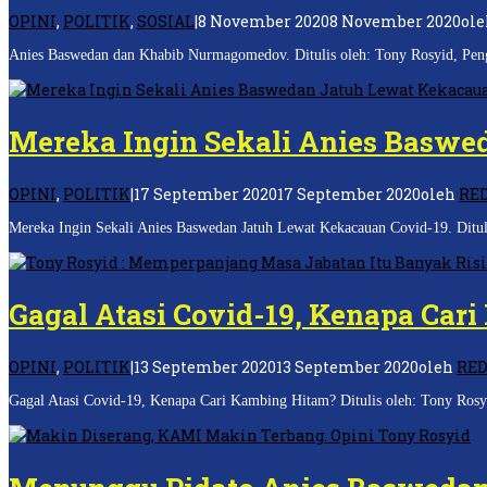
OPINI
,
POLITIK
,
SOSIAL
|
8 November 2020
8 November 2020
ol
Anies Baswedan dan Khabib Nurmagomedov. Ditulis oleh: Tony Rosyid, Pen
Mereka Ingin Sekali Anies Baswe
OPINI
,
POLITIK
|
17 September 2020
17 September 2020
oleh
RE
Mereka Ingin Sekali Anies Baswedan Jatuh Lewat Kekacauan Covid-19. Ditul
Gagal Atasi Covid-19, Kenapa Car
OPINI
,
POLITIK
|
13 September 2020
13 September 2020
oleh
RED
Gagal Atasi Covid-19, Kenapa Cari Kambing Hitam? Ditulis oleh: Tony Rosyi