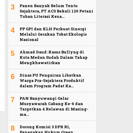
3
Panen Banyak Belum Tentu
Sejahtera, PT ACS Bekali 120 Petani
Tuban Literasi Keua…
4
PP GPI dan KLH Perkuat Sinergi
Melalui Gerakan Tobat Ekologis
Nasional
5
Ahmad Daud: Kasus Bullyng di
Kota Medan Sudah Dalam Tahap
Mengkhawatirkan
6
Dinas PU Pengairan Libatkan
Warga Pra-Sejahtera Produktif
dalam Program Padat Ka…
7
PAN Banyuwangi Gelar
Musyawarah Cabang Ke-6 dan
Targetkan 4 Relawan di Masing-
ma…
8
Dorong Komisi 3 DPR RI,
Penegakan Hukum Green