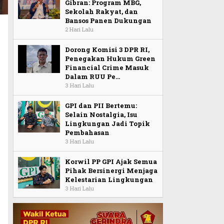
Gibran: Program MBG,
Sekolah Rakyat, dan
Bansos Panen Dukungan
2 Hari Lalu
Dorong Komisi 3 DPR RI,
Penegakan Hukum Green
Financial Crime Masuk
Dalam RUU Pe…
3 Hari Lalu
GPI dan PII Bertemu:
Selain Nostalgia, Isu
Lingkungan Jadi Topik
Pembahasan
3 Hari Lalu
Korwil PP GPI Ajak Semua
Pihak Bersinergi Menjaga
Kelestarian Lingkungan
3 Hari Lalu