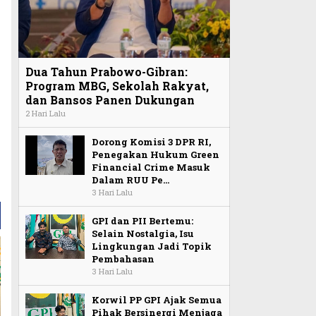
a
Dua Tahun Prabowo-Gibran:
Program MBG, Sekolah Rakyat,
dan Bansos Panen Dukungan
2 Hari Lalu
Dorong Komisi 3 DPR RI,
Penegakan Hukum Green
Financial Crime Masuk
Dalam RUU Pe…
3 Hari Lalu
GPI dan PII Bertemu:
Selain Nostalgia, Isu
Lingkungan Jadi Topik
Pembahasan
3 Hari Lalu
Korwil PP GPI Ajak Semua
Pihak Bersinergi Menjaga