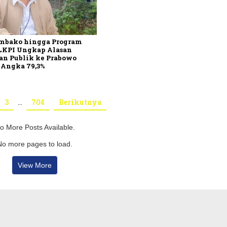
embako hingga Program
 LKPI Ungkap Alasan
an Publik ke Prabowo
 Angka 79,3%
3
…
704
Berikutnya
o More Posts Available.
No more pages to load.
View More