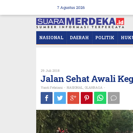
Skip
to
7 Agustus 2026
content
NASIONAL
DAERAH
POLITIK
HUK
Oleh
29 Juli 2018
Yanti
Jalan Sehat Awali Keg
Febriani
Yanti Febriani
NASIONAL
OLAHRAGA
-
,
-