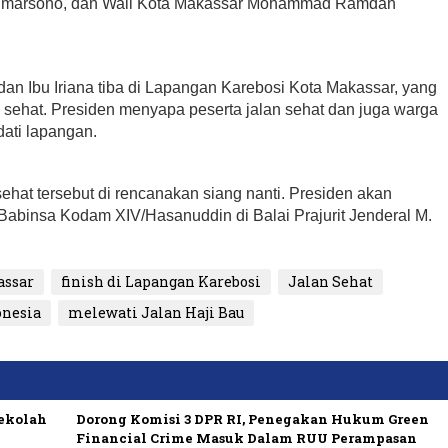
 Sumarsono, dan Wali Kota Makassar Mohammad Ramdan
an Ibu Iriana tiba di Lapangan Karebosi Kota Makassar, yang
n sehat. Presiden menyapa peserta jalan sehat dan juga warga
ati lapangan.
sehat tersebut di rencanakan siang nanti. Presiden akan
binsa Kodam XIV/Hasanuddin di Balai Prajurit Jenderal M.
assar
finish di Lapangan Karebosi
Jalan Sehat
onesia
melewati Jalan Haji Bau
Sekolah
Dorong Komisi 3 DPR RI, Penegakan Hukum Green
Financial Crime Masuk Dalam RUU Perampasan