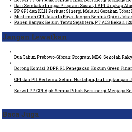
Dari Sembako hingga Program Sosial, LKPI Ungkap Ala
PP GPI dan KLH Perkuat Sinergi Melalui Gerakan Tobat 
Muslimah GPI Jakarta Raya: Jangan Bentuk Opini Jaka
Panen Banyak Belum Tentu Sejahtera, PT ACS Bekali 120
Jangan Lewatkan
Dua Tahun Prabowo-Gibran: Program MBG, Sekolah Raky
Dorong Komisi 3 DPR RI, Penegakan Hukum Green Fin
GPI dan PII Bertemu: Selain Nostalgia, Isu Lingkungan
Korwil PP GPI Ajak Semua Pihak Bersinergi Menjaga K
Baca Juga