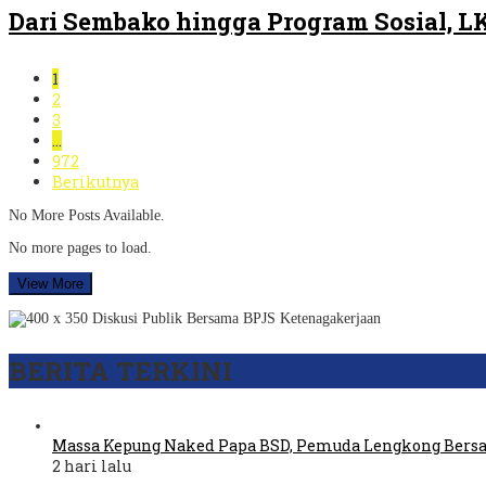
Dari Sembako hingga Program Sosial, 
1
2
3
…
972
Berikutnya
No More Posts Available.
No more pages to load.
View More
BERITA TERKINI
Massa Kepung Naked Papa BSD, Pemuda Lengkong Bers
2 hari lalu