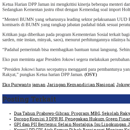
Ketua Harian DPP Jaman ini mengkritisi kinerja beberapa menteri da
Sedangkan Kementan justru ribut dengan Kemendag soal import Holti
“Menteri BUMN yang seharusnya leading sektor pelaksanaan UUD Pa
komisaris di BUMN yang rangkap jabatan padahal tidak sesuai pera
Kritikan juga diberikan pada program Kementerian Sosial terkait bagi
sarden, mie instan, minyak, saos), menurut perhitungannya nilainya h
“Padahal pemerintah bisa membagikan bantuan tunai langsung. Seh
Eko pun meminta agar Presiden Jokowi segera melakukan perubahan. I
“Presiden Jokowi harus secepatnya mengganti para pembantunya yang 
Rakyat,” pungkas Ketua harian DPP Jaman.
(OSY)
Eko Purwanto
jaman
Jaringan Kemandirian Nasional
Jokow
Posting Terkait
Dua Tahun Prabowo-Gibran: Program MBG, Sekolah Raky
Dorong Komisi 3 DPR RI, Penegakan Hukum Green Fin
GPI dan PII Bertemu: Selain Nostalgia, Isu Lingkungan
Korwil PP GPI Ajak Semua Pihak Bersinergi Menjaga K