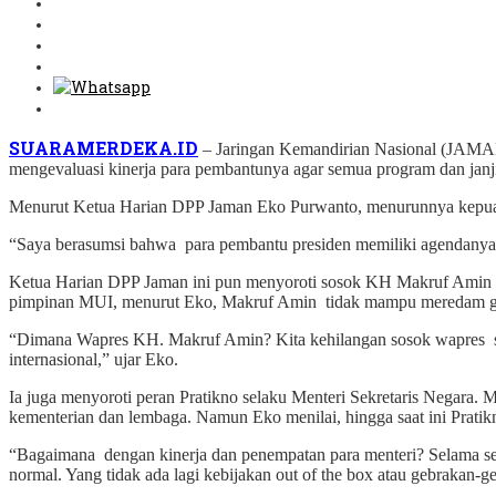
SUARAMERDEKA.ID
– Jaringan Kemandirian Nasional (JAMAN
mengevaluasi kinerja para pembantunya agar semua program dan janji
Menurut Ketua Harian DPP Jaman Eko Purwanto, menurunnya kepuasan p
“Saya berasumsi bahwa para pembantu presiden memiliki agendanya se
Ketua Harian DPP Jaman ini pun menyoroti sosok KH Makruf Amin sel
pimpinan MUI, menurut Eko, Makruf Amin tidak mampu meredam ger
“Dimana Wapres KH. Makruf Amin? Kita kehilangan sosok wapres s
internasional,” ujar Eko.
Ia juga menyoroti peran Pratikno selaku Menteri Sekretaris Negara.
kementerian dan lembaga. Namun Eko menilai, hingga saat ini Prati
“Bagaimana dengan kinerja dan penempatan para menteri? Selama set
normal. Yang tidak ada lagi kebijakan out of the box atau gebrakan-ge