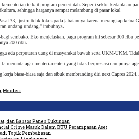
n kementerian terkait program pemerintah. Seperti sektor kedaulatan 
kultura, sehingga harganya sempat melambung di pasar lokal.
sal 33, justru tidak fokus pada jabatannya karena merangkap ketua
turan undang-undang,” imbuhnya.
-bagi sembako. Eko menjelaskan, pagu program ini sebesar 300 ribu perp
anya 200 ribu.
ingga ada perputaran uang di masyarakat bawah serta UKM-UKM. Tida
a meminta agar menteri-menteri yang tidak berprestasi dan punya agen
kerja biasa-biasa saja dan sibuk membranding diri next Capres 2024. 
i
Menteri
at, dan Bansos Panen Dukungan
ancial Crime Masuk Dalam RUU Perampasan Aset
 Jadi Topik Pembahasan
elestarian Lingkungan