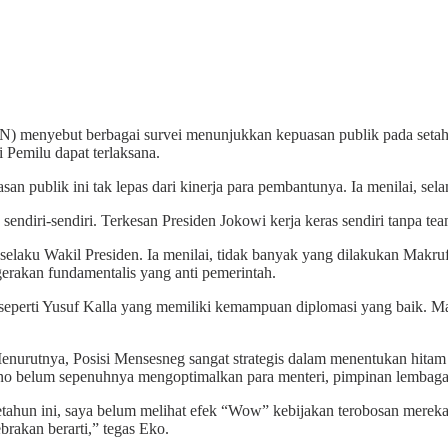
) menyebut berbagai survei menunjukkan kepuasan publik pada seta
 Pemilu dapat terlaksana.
ublik ini tak lepas dari kinerja para pembantunya. Ia menilai, sela
ndiri-sendiri. Terkesan Presiden Jokowi kerja keras sendiri tanpa t
aku Wakil Presiden. Ia menilai, tidak banyak yang dilakukan Makruf
akan fundamentalis yang anti pemerintah.
eperti Yusuf Kalla yang memiliki kemampuan diplomasi yang baik. 
 Menurutnya, Posisi Mensesneg sangat strategis dalam menentukan hita
kno belum sepenuhnya mengoptimalkan para menteri, pimpinan lembaga 
ahun ini, saya belum melihat efek “Wow” kebijakan terobosan mereka.
brakan berarti,” tegas Eko.