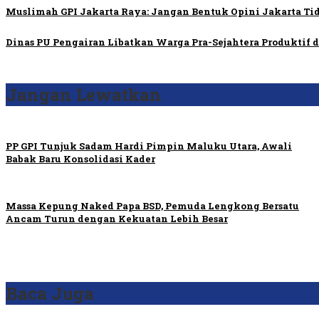
Muslimah GPI Jakarta Raya: Jangan Bentuk Opini Jakarta T
Dinas PU Pengairan Libatkan Warga Pra-Sejahtera Produktif 
Jangan Lewatkan
PP GPI Tunjuk Sadam Hardi Pimpin Maluku Utara, Awali
Babak Baru Konsolidasi Kader
Massa Kepung Naked Papa BSD, Pemuda Lengkong Bersatu
Ancam Turun dengan Kekuatan Lebih Besar
Baca Juga