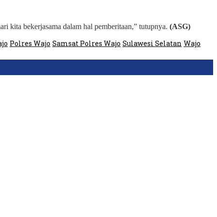
ari kita bekerjasama dalam hal pemberitaan,” tutupnya.
(ASG)
ajo
Polres Wajo
Samsat Polres Wajo
Sulawesi Selatan
Wajo