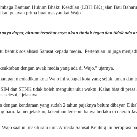
 Lembaga Bantuan Hukum Bhakti Keadilan (LBH-BK) jalan Bau Baha
ikan pelayan prima buat masyarakat Wajo.
saya dapat, oknum tersebut saya akan tindak tegas dan tidak ada am
tu bentuk sosialisasi Samsat kepada media. Pertemuan ini juga menja
n keakraban dengan awak media yang ada di Wajo,” ujarnya.
arapan menjadikan kota Wajo ini sebagai kota yang sejuk, aman dan t
IM dan STNK tidak boleh mengulur-ulur waktu. Kalau bisa di press at
 selesai,” jelasnya.
itan dengan kendaraan yang sudah 2 tahun pajaknya belum dibayar. Di
g baru. Ia menjelaskan, ketentuan tersebut hanya berlaku di daerah J
n Wajo saat ini masih satu unit. Armada Samsat Keliling ini beropras