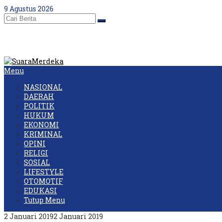
Skip
9 Agustus 2026
to
content
Menu
NASIONAL
DAERAH
POLITIK
HUKUM
EKONOMI
KRIMINAL
OPINI
RELIGI
SOSIAL
LIFESTYLE
OTOMOTIF
EDUKASI
Tutup Menu
oleh
2 Januari 2019
2 Januari 2019