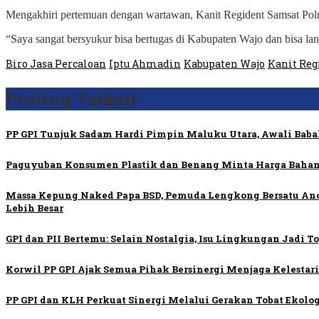
Mengakhiri pertemuan dengan wartawan, Kanit Regident Samsat Polres
“Saya sangat bersyukur bisa bertugas di Kabupaten Wajo dan bisa lan
Biro Jasa Percaloan
Iptu Ahmadin
Kabupaten Wajo
Kanit Reg
Posting Terkait
PP GPI Tunjuk Sadam Hardi Pimpin Maluku Utara, Awali Baba
Paguyuban Konsumen Plastik dan Benang Minta Harga Bahan
Massa Kepung Naked Papa BSD, Pemuda Lengkong Bersatu A
Lebih Besar
GPI dan PII Bertemu: Selain Nostalgia, Isu Lingkungan Jadi 
Korwil PP GPI Ajak Semua Pihak Bersinergi Menjaga Kelesta
PP GPI dan KLH Perkuat Sinergi Melalui Gerakan Tobat Ekolog