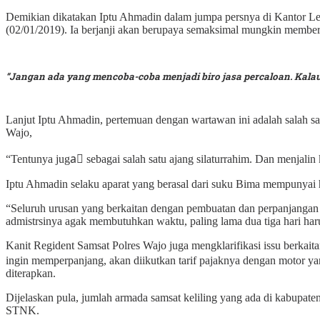
Demikian dikatakan Iptu Ahmadin dalam jumpa persnya di Kantor
(02/01/2019). Ia berjanji akan berupaya semaksimal mungkin member
“Jangan ada yang mencoba-coba menjadi biro jasa percaloan. Kalau 
Lanjut Iptu Ahmadin, pertemuan dengan wartawan ini adalah salah sa
Wajo,
“Tentunya jugaً sebagai salah satu ajang silaturrahim. Dan menjali
Iptu Ahmadin selaku aparat yang berasal dari suku Bima mempunyai h
“Seluruh urusan yang berkaitan dengan pembuatan dan perpanjangan S
admistrsinya agak membutuhkan waktu, paling lama dua tiga hari harus
Kanit Regident Samsat Polres Wajo juga mengklarifikasi issu berka
ingin memperpanjang, akan diikutkan tarif pajaknya dengan motor yan
diterapkan.
Dijelaskan pula, jumlah armada samsat keliling yang ada di kabupate
STNK.