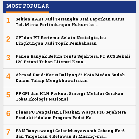
MOST POPULAR
1
Sekjen KAKI Jadi Tersangka Usai Laporkan Kasus
Tol, Minta Perlindungan Hukum ke …
2
GPI dan PII Bertemu: Selain Nostalgia, Isu
Lingkungan Jadi Topik Pembahasan
3
Panen Banyak Belum Tentu Sejahtera, PT ACS Bekali
120 Petani Tuban Literasi Keua…
4
Ahmad Daud: Kasus Bullyng di Kota Medan Sudah
Dalam Tahap Mengkhawatirkan
5
PP GPI dan KLH Perkuat Sinergi Melalui Gerakan
Tobat Ekologis Nasional
6
Dinas PU Pengairan Libatkan Warga Pra-Sejahtera
Produktif dalam Program Padat Ka…
7
PAN Banyuwangi Gelar Musyawarah Cabang Ke-6
dan Targetkan 4 Relawan di Masing-ma…