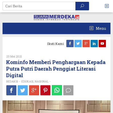
Skip
to
content
Menu
Ikuti Kami
Oleh
23 Mei 2021
REDAKSI
Kominfo Memberi Penghargaan Kepada
Putra Putri Daerah Penggiat Literasi
Digital
REDAKSI
EDUKASI
NASIONAL
-
,
-