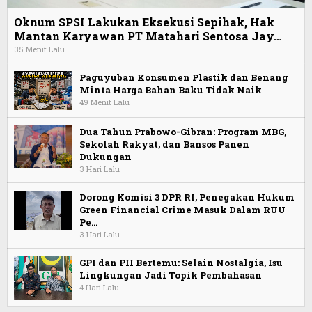
Oknum SPSI Lakukan Eksekusi Sepihak, Hak
Mantan Karyawan PT Matahari Sentosa Jay…
35 Menit Lalu
Paguyuban Konsumen Plastik dan Benang
Minta Harga Bahan Baku Tidak Naik
49 Menit Lalu
Dua Tahun Prabowo-Gibran: Program MBG,
Sekolah Rakyat, dan Bansos Panen
Dukungan
3 Hari Lalu
Dorong Komisi 3 DPR RI, Penegakan Hukum
Green Financial Crime Masuk Dalam RUU
Pe…
3 Hari Lalu
GPI dan PII Bertemu: Selain Nostalgia, Isu
Lingkungan Jadi Topik Pembahasan
4 Hari Lalu