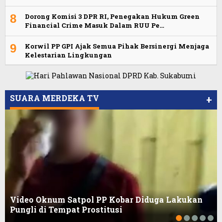
8
Dorong Komisi 3 DPR RI, Penegakan Hukum Green
Financial Crime Masuk Dalam RUU Pe…
9
Korwil PP GPI Ajak Semua Pihak Bersinergi Menjaga
Kelestarian Lingkungan
Viral Video Ada Setoran RSUD Bogor Kepada
Viral, Ratusan Ojol Geruduk Balaikota DKI
Billabong, Sekretaris GPI: Kedua Tokoh…
Jakarta
SUARA MERDEKA TV
+
Video Oknum Satpol PP Kobar Diduga Lakukan
Pungli di Tempat Prostitusi