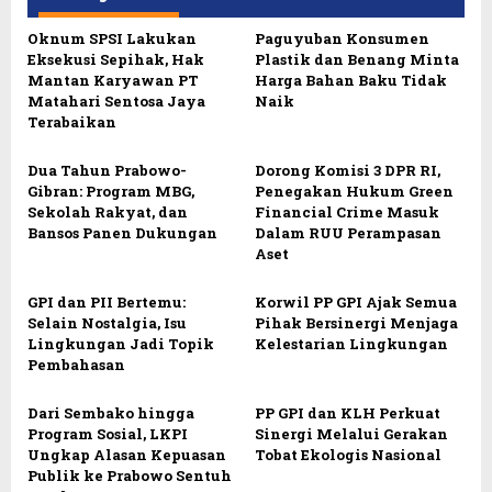
Oknum SPSI Lakukan
Paguyuban Konsumen
Eksekusi Sepihak, Hak
Plastik dan Benang Minta
Mantan Karyawan PT
Harga Bahan Baku Tidak
Matahari Sentosa Jaya
Naik
Terabaikan
Dua Tahun Prabowo-
Dorong Komisi 3 DPR RI,
Gibran: Program MBG,
Penegakan Hukum Green
Sekolah Rakyat, dan
Financial Crime Masuk
Bansos Panen Dukungan
Dalam RUU Perampasan
Aset
GPI dan PII Bertemu:
Korwil PP GPI Ajak Semua
Selain Nostalgia, Isu
Pihak Bersinergi Menjaga
Lingkungan Jadi Topik
Kelestarian Lingkungan
Pembahasan
Dari Sembako hingga
PP GPI dan KLH Perkuat
Program Sosial, LKPI
Sinergi Melalui Gerakan
Ungkap Alasan Kepuasan
Tobat Ekologis Nasional
Publik ke Prabowo Sentuh