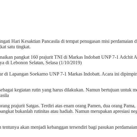
gati Hari Kesaktian Pancasila di tempat penugasan misi perdamaian 
t satu tingkat.
 kenaikan pangkat 160 prajurit TNI di Markas Indobatt UNP 7-1 Adch
ya di Lebonon Selatan, Selasa (1/10/2019)
gelar di Lapangan Soekarno UNP 7-1 Markas Indobatt. Acara ini dip
 sebagai kegiatan rutin yang harus dilakukan. Namun bertujuan untuk
asila
orang prajurit Satgas. Terdiri atas enam orang Pamen, dua orang Pam
pangkat bukanlah rutinitas atau hadiah. Namun merupakan apresiasi nega
n tentunya akan menjadi kebanggan tersendiri bagi pasukan perdamaian In