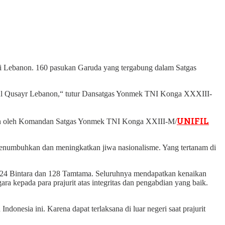
di Lebanon. 160 pasukan Garuda yang tergabung dalam Satgas
it Al Qusayr Lebanon,“ tutur Dansatgas Yonmek TNI Konga XXXIII-
UNIFIL
impin oleh Komandan Satgas Yonmek TNI Konga XXIII-M/
 menumbuhkan dan meningkatkan jiwa nasionalisme. Yang tertanam di
a, 24 Bintara dan 128 Tamtama. Seluruhnya mendapatkan kenaikan
ra kepada para prajurit atas integritas dan pengabdian yang baik.
donesia ini. Karena dapat terlaksana di luar negeri saat prajurit