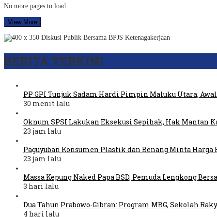
No more pages to load.
View More
BERITA TERKINI
PP GPI Tunjuk Sadam Hardi Pimpin Maluku Utara, Awal
30 menit lalu
Oknum SPSI Lakukan Eksekusi Sepihak, Hak Mantan Ka
23 jam lalu
Paguyuban Konsumen Plastik dan Benang Minta Harga 
23 jam lalu
Massa Kepung Naked Papa BSD, Pemuda Lengkong Bers
3 hari lalu
Dua Tahun Prabowo-Gibran: Program MBG, Sekolah Raky
4 hari lalu