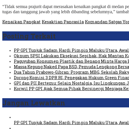
“Tidak semua prajurit dapat merasakan kenaikan pangkat di medan p
tugas dan tanggung jawab yang lebih dibanding sebelumnya,” tamba
Kenaikan Pangkat
Kesaktian Pancasila
Komandan Satgas Yo
Posting Terkait
PP GPI Tunjuk Sadam Hardi Pimpin Maluku Utara, Awali
Oknum SPSI Lakukan Eksekusi Sepihak, Hak Mantan Ka
Paguyuban Konsumen Plastik dan Benang Minta Harga 
Massa Kepung Naked Papa BSD, Pemuda Lengkong Bersa
Dua Tahun Prabowo-Gibran: Program MBG, Sekolah Raky
Dorong Komisi 3 DPR RI, Penegakan Hukum Green Fin
GPI dan PII Bertemu: Selain Nostalgia, Isu Lingkungan
Korwil PP GPI Ajak Semua Pihak Bersinergi Menjaga K
Jangan Lewatkan
PP GPI Tunjuk Sadam Hardi Pimpin Maluku Utara, Awali