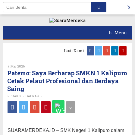
Skip
to
content
Menu
Ikuti Kami
Oleh
7 Mei 2026
REDAKSI
Patemo: Saya Berharap SMKN 1 Kalipuro
Cetak Pelaut Profesional dan Berdaya
Saing
REDAKSI
DAERAH
-
-
SUARAMERDEKA.ID – SMK Negeri 1 Kalipuro dalam