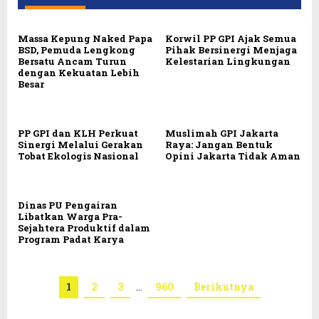
Massa Kepung Naked Papa
Korwil PP GPI Ajak Semua
BSD, Pemuda Lengkong
Pihak Bersinergi Menjaga
Bersatu Ancam Turun
Kelestarian Lingkungan
dengan Kekuatan Lebih
Besar
PP GPI dan KLH Perkuat
Muslimah GPI Jakarta
Sinergi Melalui Gerakan
Raya: Jangan Bentuk
Tobat Ekologis Nasional
Opini Jakarta Tidak Aman
Dinas PU Pengairan
Libatkan Warga Pra-
Sejahtera Produktif dalam
Program Padat Karya
1
2
3
…
960
Berikutnya