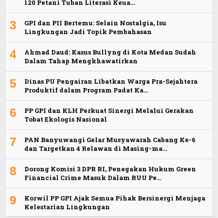
120 Petani Tuban Literasi Keua…
3
GPI dan PII Bertemu: Selain Nostalgia, Isu
Lingkungan Jadi Topik Pembahasan
4
Ahmad Daud: Kasus Bullyng di Kota Medan Sudah
Dalam Tahap Mengkhawatirkan
5
Dinas PU Pengairan Libatkan Warga Pra-Sejahtera
Produktif dalam Program Padat Ka…
6
PP GPI dan KLH Perkuat Sinergi Melalui Gerakan
Tobat Ekologis Nasional
7
PAN Banyuwangi Gelar Musyawarah Cabang Ke-6
dan Targetkan 4 Relawan di Masing-ma…
8
Dorong Komisi 3 DPR RI, Penegakan Hukum Green
Financial Crime Masuk Dalam RUU Pe…
9
Korwil PP GPI Ajak Semua Pihak Bersinergi Menjaga
Kelestarian Lingkungan