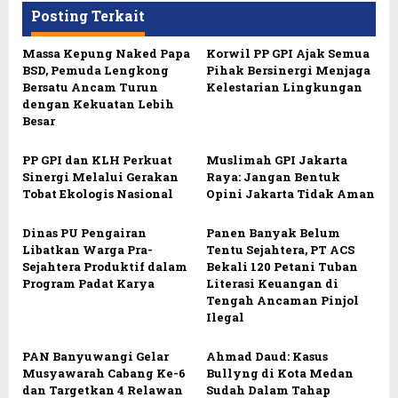
Posting Terkait
Massa Kepung Naked Papa
Korwil PP GPI Ajak Semua
BSD, Pemuda Lengkong
Pihak Bersinergi Menjaga
Bersatu Ancam Turun
Kelestarian Lingkungan
dengan Kekuatan Lebih
Besar
PP GPI dan KLH Perkuat
Muslimah GPI Jakarta
Sinergi Melalui Gerakan
Raya: Jangan Bentuk
Tobat Ekologis Nasional
Opini Jakarta Tidak Aman
Dinas PU Pengairan
Panen Banyak Belum
Libatkan Warga Pra-
Tentu Sejahtera, PT ACS
Sejahtera Produktif dalam
Bekali 120 Petani Tuban
Program Padat Karya
Literasi Keuangan di
Tengah Ancaman Pinjol
Ilegal
PAN Banyuwangi Gelar
Ahmad Daud: Kasus
Musyawarah Cabang Ke-6
Bullyng di Kota Medan
dan Targetkan 4 Relawan
Sudah Dalam Tahap