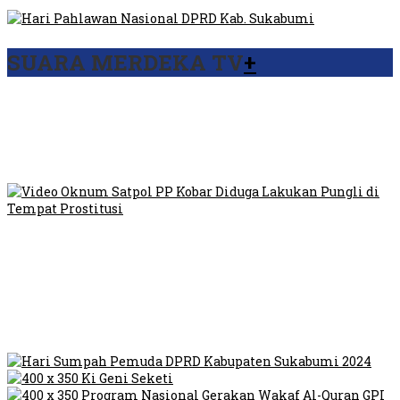
SUARA MERDEKA TV
+
Viral Video Ada Setoran RSUD Bogor Kepada Billabong,
Sekretaris GPI: Kedua Tokoh…
Viral, Ratusan Ojol Geruduk Balaikota DKI Jakarta
Video Oknum Satpol PP Kobar Diduga Lakukan Pungli di
Tempat Prostitusi
Dilarang Kibarkan Sangsaka Merah Putih di Jembatan PIK,
LMP: Ini Masih Teritoria…
Humas Pembangunan Pasar Sibolga Nauli Halangi Tugas
Wartawan Lakukan Peliputan