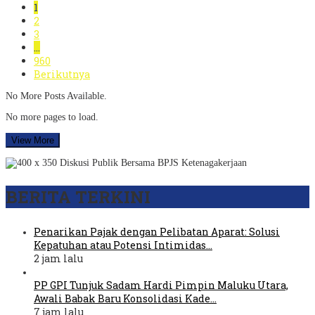
1
2
3
…
960
Berikutnya
No More Posts Available.
No more pages to load.
View More
BERITA TERKINI
Penarikan Pajak dengan Pelibatan Aparat: Solusi
Kepatuhan atau Potensi Intimidas…
2 jam lalu
PP GPI Tunjuk Sadam Hardi Pimpin Maluku Utara,
Awali Babak Baru Konsolidasi Kade…
7 jam lalu