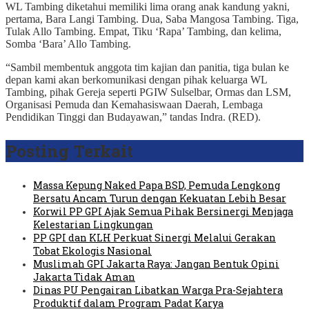
WL Tambing diketahui memiliki lima orang anak kandung yakni,
pertama, Bara Langi Tambing. Dua, Saba Mangosa Tambing. Tiga,
Tulak Allo Tambing. Empat, Tiku ‘Rapa’ Tambing, dan kelima,
Somba ‘Bara’ Allo Tambing.
“Sambil membentuk anggota tim kajian dan panitia, tiga bulan ke
depan kami akan berkomunikasi dengan pihak keluarga WL
Tambing, pihak Gereja seperti PGIW Sulselbar, Ormas dan LSM,
Organisasi Pemuda dan Kemahasiswaan Daerah, Lembaga
Pendidikan Tinggi dan Budayawan,” tandas Indra. (RED).
Posting Terkait
Massa Kepung Naked Papa BSD, Pemuda Lengkong
Bersatu Ancam Turun dengan Kekuatan Lebih Besar
Korwil PP GPI Ajak Semua Pihak Bersinergi Menjaga
Kelestarian Lingkungan
PP GPI dan KLH Perkuat Sinergi Melalui Gerakan
Tobat Ekologis Nasional
Muslimah GPI Jakarta Raya: Jangan Bentuk Opini
Jakarta Tidak Aman
Dinas PU Pengairan Libatkan Warga Pra-Sejahtera
Produktif dalam Program Padat Karya