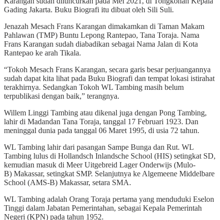
Karangan sudah diluncurkan pada Mei 2021, di Tongkonan Kepala
Gading Jakarta. Buku Biografi itu dibuat oleh Sili Suli.
Jenazah Mesach Frans Karangan dimakamkan di Taman Makam
Pahlawan (TMP) Buntu Lepong Rantepao, Tana Toraja. Nama
Frans Karangan sudah diabadikan sebagai Nama Jalan di Kota
Rantepao ke arah Tikala.
“Tokoh Mesach Frans Karangan, secara garis besar perjuangannya
sudah dapat kita lihat pada Buku Biografi dan tempat lokasi istirahat
terakhirnya. Sedangkan Tokoh WL Tambing masih belum
terpublikasi dengan baik,” terangnya.
Willem Linggi Tambing atau dikenal juga dengan Pong Tambing,
lahir di Madandan Tana Toraja, tanggal 17 Februari 1923. Dan
meninggal dunia pada tanggal 06 Maret 1995, di usia 72 tahun.
WL Tambing lahir dari pasangan Sampe Bunga dan Rut. WL
Tambing lulus di Hollandsch Inlandsche School (HIS) setingkat SD,
kemudian masuk di Meer Uitgebreid Lager Onderwijs (Mulo-
B) Makassar, setingkat SMP. Selanjutnya ke Algemeene Middelbare
School (AMS-B) Makassar, setara SMA.
WL Tambing adalah Orang Toraja pertama yang menduduki Eselon
Tinggi dalam Jabatan Pemerintahan, sebagai Kepala Pemerintah
Negeri (KPN) pada tahun 1952.