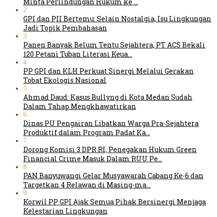
Minta Perlindungan Hukum ke …
2
GPI dan PII Bertemu: Selain Nostalgia, Isu Lingkungan
Jadi Topik Pembahasan
3
Panen Banyak Belum Tentu Sejahtera, PT ACS Bekali
120 Petani Tuban Literasi Keua…
4
PP GPI dan KLH Perkuat Sinergi Melalui Gerakan
Tobat Ekologis Nasional
5
Ahmad Daud: Kasus Bullyng di Kota Medan Sudah
Dalam Tahap Mengkhawatirkan
6
Dinas PU Pengairan Libatkan Warga Pra-Sejahtera
Produktif dalam Program Padat Ka…
7
Dorong Komisi 3 DPR RI, Penegakan Hukum Green
Financial Crime Masuk Dalam RUU Pe…
8
PAN Banyuwangi Gelar Musyawarah Cabang Ke-6 dan
Targetkan 4 Relawan di Masing-ma…
9
Korwil PP GPI Ajak Semua Pihak Bersinergi Menjaga
Kelestarian Lingkungan