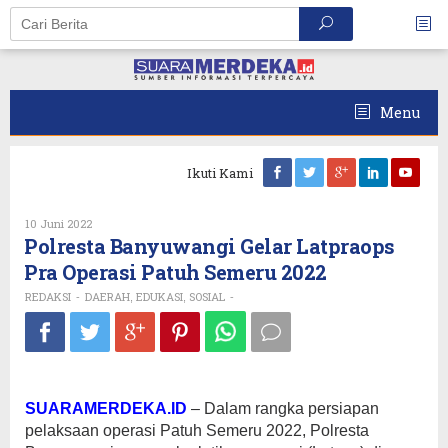
Skip
to
content
Menu
Ikuti Kami
Oleh
10 Juni 2022
REDAKSI
Polresta Banyuwangi Gelar Latpraops
Pra Operasi Patuh Semeru 2022
REDAKSI
DAERAH
EDUKASI
SOSIAL
-
,
,
-
SUARAMERDEKA.ID
– Dalam rangka persiapan
pelaksaan operasi Patuh Semeru 2022, Polresta