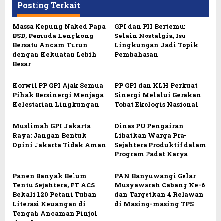
Posting Terkait
Massa Kepung Naked Papa
GPI dan PII Bertemu:
BSD, Pemuda Lengkong
Selain Nostalgia, Isu
Bersatu Ancam Turun
Lingkungan Jadi Topik
dengan Kekuatan Lebih
Pembahasan
Besar
Korwil PP GPI Ajak Semua
PP GPI dan KLH Perkuat
Pihak Bersinergi Menjaga
Sinergi Melalui Gerakan
Kelestarian Lingkungan
Tobat Ekologis Nasional
Muslimah GPI Jakarta
Dinas PU Pengairan
Raya: Jangan Bentuk
Libatkan Warga Pra-
Opini Jakarta Tidak Aman
Sejahtera Produktif dalam
Program Padat Karya
Panen Banyak Belum
PAN Banyuwangi Gelar
Tentu Sejahtera, PT ACS
Musyawarah Cabang Ke-6
Bekali 120 Petani Tuban
dan Targetkan 4 Relawan
Literasi Keuangan di
di Masing-masing TPS
Tengah Ancaman Pinjol