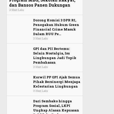
dan Bansos Panen Dukungan
3 Hari Lalu
Dorong Komisi 3 DPR RI,
Penegakan Hukum Green
Financial Crime Masuk
Dalam RUU Pe…
3 Hari Lalu
GPI dan PII Bertemu:
Selain Nostalgia, Isu
Lingkungan Jadi Topik
Pembahasan
3 Hari Lalu
Korwil PP GPI Ajak Semua
Pihak Bersinergi Menjaga
Kelestarian Lingkungan
3 Hari Lalu
Dari Sembako hingga
Program Sosial, LKPI
Ungkap Alasan Kepuasan