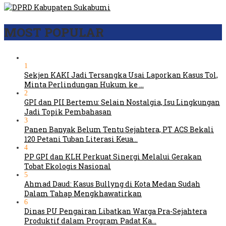
MOST POPULAR
1
Sekjen KAKI Jadi Tersangka Usai Laporkan Kasus Tol,
Minta Perlindungan Hukum ke …
2
GPI dan PII Bertemu: Selain Nostalgia, Isu Lingkungan
Jadi Topik Pembahasan
3
Panen Banyak Belum Tentu Sejahtera, PT ACS Bekali
120 Petani Tuban Literasi Keua…
4
PP GPI dan KLH Perkuat Sinergi Melalui Gerakan
Tobat Ekologis Nasional
5
Ahmad Daud: Kasus Bullyng di Kota Medan Sudah
Dalam Tahap Mengkhawatirkan
6
Dinas PU Pengairan Libatkan Warga Pra-Sejahtera
Produktif dalam Program Padat Ka…