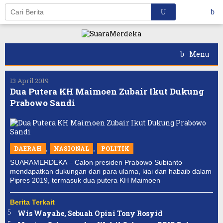
Skip
to
content
Menu
13 April 2019
Dua Putera KH Maimoen Zubair Ikut Dukung
Prabowo Sandi
DAERAH
,
NASIONAL
,
POLITIK
SUARAMERDEKA – Calon presiden Prabowo Subianto
mendapatkan dukungan dari para ulama, kiai dan habaib dalam
Pipres 2019, termasuk dua putera KH Maimoen
Berita Terkait
Wis Wayahe, Sebuah Opini Tony Rosyid