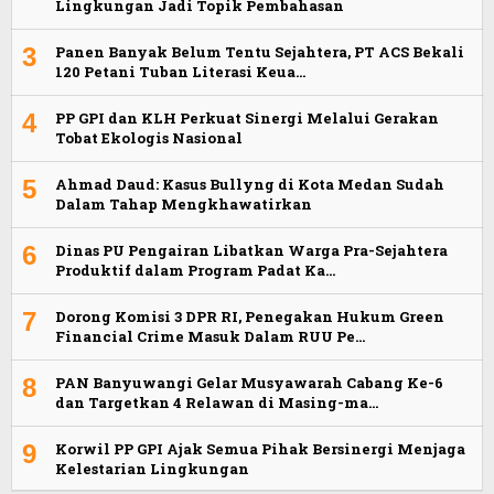
Lingkungan Jadi Topik Pembahasan
3
Panen Banyak Belum Tentu Sejahtera, PT ACS Bekali
120 Petani Tuban Literasi Keua…
4
PP GPI dan KLH Perkuat Sinergi Melalui Gerakan
Tobat Ekologis Nasional
5
Ahmad Daud: Kasus Bullyng di Kota Medan Sudah
Dalam Tahap Mengkhawatirkan
6
Dinas PU Pengairan Libatkan Warga Pra-Sejahtera
Produktif dalam Program Padat Ka…
7
Dorong Komisi 3 DPR RI, Penegakan Hukum Green
Financial Crime Masuk Dalam RUU Pe…
8
PAN Banyuwangi Gelar Musyawarah Cabang Ke-6
dan Targetkan 4 Relawan di Masing-ma…
9
Korwil PP GPI Ajak Semua Pihak Bersinergi Menjaga
Kelestarian Lingkungan