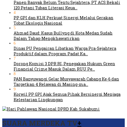
Panen Banyak Belum Tentu Sejahtera, PT ACS Bekali
120 Petani Tuban Literasi Keua…
4
PP GPI dan KLH Perkuat Sinergi Melalui Gerakan
Tobat Ekologis Nasional
5
Ahmad Daud: Kasus Bullyng di Kota Medan Sudah
Dalam Tahap Mengkhawatirkan
6
Dinas PU Pengairan Libatkan Warga Pra-Sejahtera
Produktif dalam Program Padat Ka…
7
Dorong Komisi 3 DPR RI, Penegakan Hukum Green
Financial Crime Masuk Dalam RUU Pe…
8
PAN Banyuwangi Gelar Musyawarah Cabang Ke-6 dan
Targetkan 4 Relawan di Masing-ma…
9
Korwil PP GPI Ajak Semua Pihak Bersinergi Menjaga
Kelestarian Lingkungan
SUARA MERDEKA TV
+