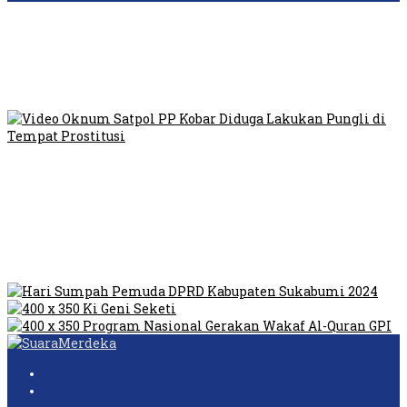
Viral Video Ada Setoran RSUD Bogor Kepada Billabong,
Sekretaris GPI: Kedua Tokoh…
Viral, Ratusan Ojol Geruduk Balaikota DKI Jakarta
Video Oknum Satpol PP Kobar Diduga Lakukan Pungli di
Tempat Prostitusi
Dilarang Kibarkan Sangsaka Merah Putih di Jembatan PIK,
LMP: Ini Masih Teritoria…
Humas Pembangunan Pasar Sibolga Nauli Halangi Tugas
Wartawan Lakukan Peliputan