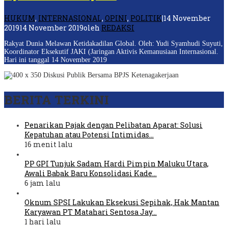
HUKUM
,
INTERNASIONAL
,
OPINI
,
POLITIK
|
14 November
2019
14 November 2019
oleh
REDAKSI
Rakyat Dunia Melawan Ketidakadilan Global. Oleh: Yudi Syamhudi Suyuti,
Koordinator Eksekutif JAKI (Jaringan Aktivis Kemanusiaan Internasional.
Hari ini tanggal 14 November 2019
BERITA TERKINI
Penarikan Pajak dengan Pelibatan Aparat: Solusi
Kepatuhan atau Potensi Intimidas…
16 menit lalu
PP GPI Tunjuk Sadam Hardi Pimpin Maluku Utara,
Awali Babak Baru Konsolidasi Kade…
6 jam lalu
Oknum SPSI Lakukan Eksekusi Sepihak, Hak Mantan
Karyawan PT Matahari Sentosa Jay…
1 hari lalu