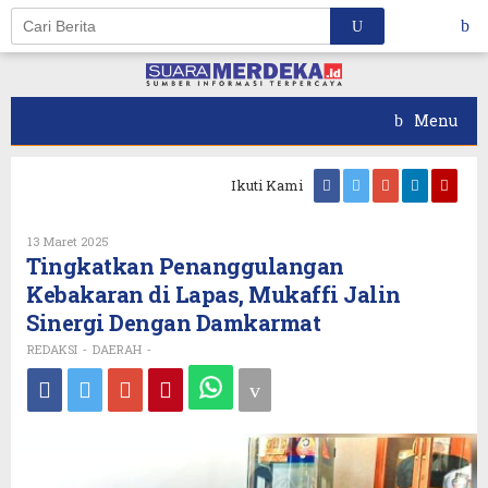
Skip
to
content
Menu
Ikuti Kami
Oleh
13 Maret 2025
REDAKSI
Tingkatkan Penanggulangan
Kebakaran di Lapas, Mukaffi Jalin
Sinergi Dengan Damkarmat
REDAKSI
DAERAH
-
-