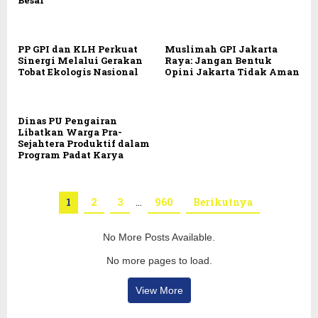
PP GPI dan KLH Perkuat
Muslimah GPI Jakarta
Sinergi Melalui Gerakan
Raya: Jangan Bentuk
Tobat Ekologis Nasional
Opini Jakarta Tidak Aman
Dinas PU Pengairan
Libatkan Warga Pra-
Sejahtera Produktif dalam
Program Padat Karya
1
2
3
…
960
Berikutnya
No More Posts Available.
No more pages to load.
View More