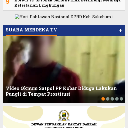
9
Kelestarian Lingkungan
Viral Video Ada Setoran RSUD Bogor Kepada
Viral, Ratusan Ojol Geruduk Balaikota DKI
Billabong, Sekretaris GPI: Kedua Tokoh…
Jakarta
SUARA MERDEKA TV
+
Video Oknum Satpol PP Kobar Diduga Lakukan
Pungli di Tempat Prostitusi