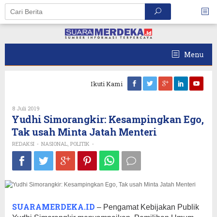
Skip
to
content
Menu
Ikuti Kami
Oleh
8 Juli 2019
REDAKSI
Yudhi Simorangkir: Kesampingkan Ego,
Tak usah Minta Jatah Menteri
REDAKSI
NASIONAL
POLITIK
-
,
-
SUARAMERDEKA.ID
– Pengamat Kebijakan Publik