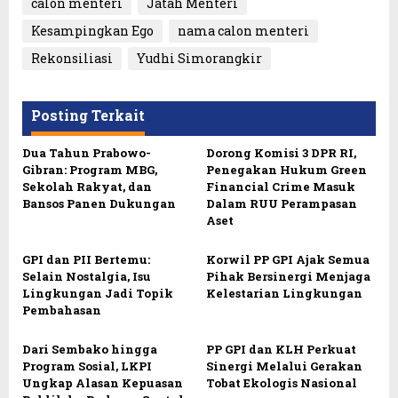
calon menteri
Jatah Menteri
Kesampingkan Ego
nama calon menteri
Rekonsiliasi
Yudhi Simorangkir
Posting Terkait
Dua Tahun Prabowo-
Dorong Komisi 3 DPR RI,
Gibran: Program MBG,
Penegakan Hukum Green
Sekolah Rakyat, dan
Financial Crime Masuk
Bansos Panen Dukungan
Dalam RUU Perampasan
Aset
GPI dan PII Bertemu:
Korwil PP GPI Ajak Semua
Selain Nostalgia, Isu
Pihak Bersinergi Menjaga
Lingkungan Jadi Topik
Kelestarian Lingkungan
Pembahasan
Dari Sembako hingga
PP GPI dan KLH Perkuat
Program Sosial, LKPI
Sinergi Melalui Gerakan
Ungkap Alasan Kepuasan
Tobat Ekologis Nasional