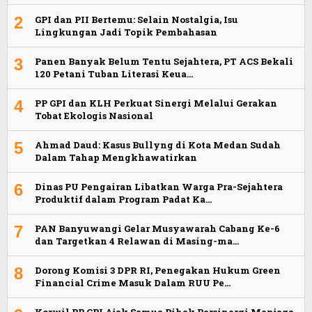
2
GPI dan PII Bertemu: Selain Nostalgia, Isu
Lingkungan Jadi Topik Pembahasan
3
Panen Banyak Belum Tentu Sejahtera, PT ACS Bekali
120 Petani Tuban Literasi Keua…
4
PP GPI dan KLH Perkuat Sinergi Melalui Gerakan
Tobat Ekologis Nasional
5
Ahmad Daud: Kasus Bullyng di Kota Medan Sudah
Dalam Tahap Mengkhawatirkan
6
Dinas PU Pengairan Libatkan Warga Pra-Sejahtera
Produktif dalam Program Padat Ka…
7
PAN Banyuwangi Gelar Musyawarah Cabang Ke-6
dan Targetkan 4 Relawan di Masing-ma…
8
Dorong Komisi 3 DPR RI, Penegakan Hukum Green
Financial Crime Masuk Dalam RUU Pe…
Korwil PP GPI Ajak Semua Pihak Bersinergi Menjaga