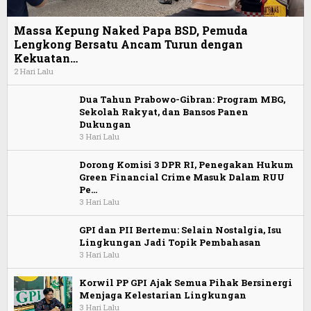
Massa Kepung Naked Papa BSD, Pemuda
Lengkong Bersatu Ancam Turun dengan
Kekuatan…
2 Hari Lalu
Dua Tahun Prabowo-Gibran: Program MBG,
Sekolah Rakyat, dan Bansos Panen
Dukungan
3 Hari Lalu
Dorong Komisi 3 DPR RI, Penegakan Hukum
Green Financial Crime Masuk Dalam RUU
Pe…
3 Hari Lalu
GPI dan PII Bertemu: Selain Nostalgia, Isu
Lingkungan Jadi Topik Pembahasan
3 Hari Lalu
Korwil PP GPI Ajak Semua Pihak Bersinergi
Menjaga Kelestarian Lingkungan
3 Hari Lalu