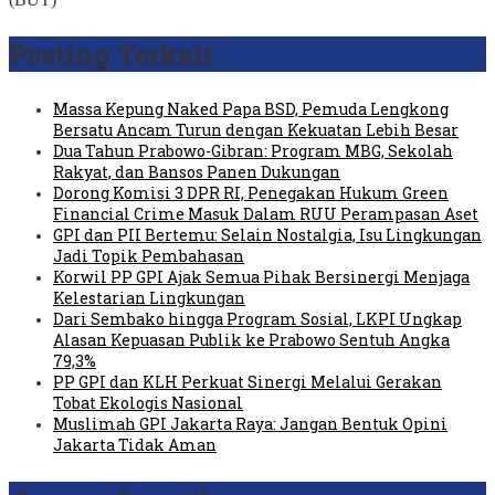
Posting Terkait
Massa Kepung Naked Papa BSD, Pemuda Lengkong
Bersatu Ancam Turun dengan Kekuatan Lebih Besar
Dua Tahun Prabowo-Gibran: Program MBG, Sekolah
Rakyat, dan Bansos Panen Dukungan
Dorong Komisi 3 DPR RI, Penegakan Hukum Green
Financial Crime Masuk Dalam RUU Perampasan Aset
GPI dan PII Bertemu: Selain Nostalgia, Isu Lingkungan
Jadi Topik Pembahasan
Korwil PP GPI Ajak Semua Pihak Bersinergi Menjaga
Kelestarian Lingkungan
Dari Sembako hingga Program Sosial, LKPI Ungkap
Alasan Kepuasan Publik ke Prabowo Sentuh Angka
79,3%
PP GPI dan KLH Perkuat Sinergi Melalui Gerakan
Tobat Ekologis Nasional
Muslimah GPI Jakarta Raya: Jangan Bentuk Opini
Jakarta Tidak Aman