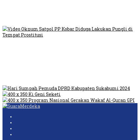
Viral Video Ada Setoran RSUD Bogor Kepada Billabong,
Sekretaris GPI: Kedua Tokoh…
Viral, Ratusan Ojol Geruduk Balaikota DKI Jakarta
Video Oknum Satpol PP Kobar Diduga Lakukan Pungli di
Tempat Prostitusi
Dilarang Kibarkan Sangsaka Merah Putih di Jembatan PIK,
LMP: Ini Masih Teritoria…
Humas Pembangunan Pasar Sibolga Nauli Halangi Tugas
Wartawan Lakukan Peliputan