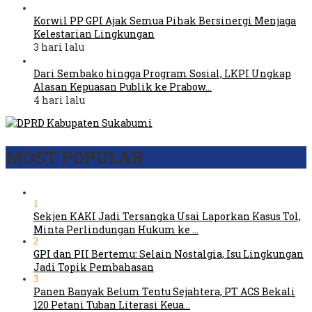
Korwil PP GPI Ajak Semua Pihak Bersinergi Menjaga
Kelestarian Lingkungan
3 hari lalu
Dari Sembako hingga Program Sosial, LKPI Ungkap
Alasan Kepuasan Publik ke Prabow…
4 hari lalu
MOST POPULAR
1
Sekjen KAKI Jadi Tersangka Usai Laporkan Kasus Tol,
Minta Perlindungan Hukum ke …
2
GPI dan PII Bertemu: Selain Nostalgia, Isu Lingkungan
Jadi Topik Pembahasan
3
Panen Banyak Belum Tentu Sejahtera, PT ACS Bekali
120 Petani Tuban Literasi Keua…