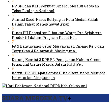
4
PP GPI dan KLH Perkuat Sinergi Melalui Gerakan
Tobat Ekologis Nasional
5
Ahmad Daud: Kasus Bullyng di Kota Medan Sudah
Dalam Tahap Mengkhawatirkan
6
Dinas PU Pengairan Libatkan Warga Pra-Sejahtera
Produktif dalam Program Padat Ka…
7
PAN Banyuwangi Gelar Musyawarah Cabang Ke-6 dan
Targetkan 4 Relawan di Masing-ma…
8
Dorong Komisi 3 DPR RI, Penegakan Hukum Green
Financial Crime Masuk Dalam RUU Pe…
9
Korwil PP GPI Ajak Semua Pihak Bersinergi Menjaga
Kelestarian Lingkungan
SUARA MERDEKA TV
+