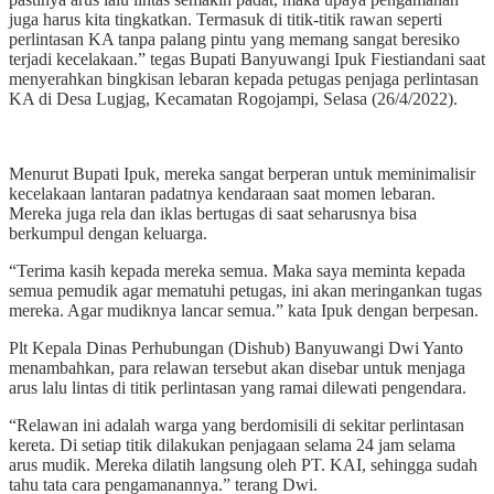
juga harus kita tingkatkan. Termasuk di titik-titik rawan seperti
perlintasan KA tanpa palang pintu yang memang sangat beresiko
terjadi kecelakaan.” tegas Bupati Banyuwangi Ipuk Fiestiandani saat
menyerahkan bingkisan lebaran kepada petugas penjaga perlintasan
KA di Desa Lugjag, Kecamatan Rogojampi, Selasa (26/4/2022).
Menurut Bupati Ipuk, mereka sangat berperan untuk meminimalisir
kecelakaan lantaran padatnya kendaraan saat momen lebaran.
Mereka juga rela dan iklas bertugas di saat seharusnya bisa
berkumpul dengan keluarga.
“Terima kasih kepada mereka semua. Maka saya meminta kepada
semua pemudik agar mematuhi petugas, ini akan meringankan tugas
mereka. Agar mudiknya lancar semua.” kata Ipuk dengan berpesan.
Plt Kepala Dinas Perhubungan (Dishub) Banyuwangi Dwi Yanto
menambahkan, para relawan tersebut akan disebar untuk menjaga
arus lalu lintas di titik perlintasan yang ramai dilewati pengendara.
“Relawan ini adalah warga yang berdomisili di sekitar perlintasan
kereta. Di setiap titik dilakukan penjagaan selama 24 jam selama
arus mudik. Mereka dilatih langsung oleh PT. KAI, sehingga sudah
tahu tata cara pengamanannya.” terang Dwi.