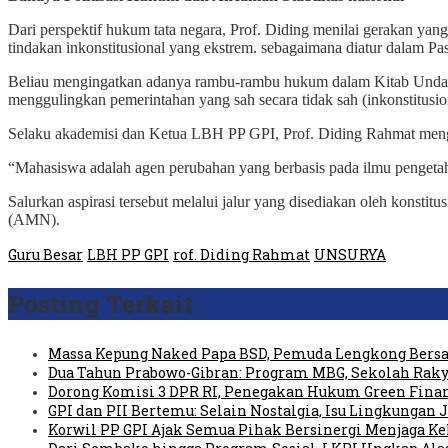
Dari perspektif hukum tata negara, Prof. Diding menilai gerakan yan
tindakan inkonstitusional yang ekstrem. sebagaimana diatur dalam
Beliau mengingatkan adanya rambu-rambu hukum dalam Kitab Undan
menggulingkan pemerintahan yang sah secara tidak sah (inkonstitus
Selaku akademisi dan Ketua LBH PP GPI, Prof. Diding Rahmat mengi
“Mahasiswa adalah agen perubahan yang berbasis pada ilmu pengetahu
Salurkan aspirasi tersebut melalui jalur yang disediakan oleh konsti
(AMN).
Guru Besar
LBH PP GPI
rof. Diding Rahmat
UNSURYA
Posting Terkait
Massa Kepung Naked Papa BSD, Pemuda Lengkong Bersa
Dua Tahun Prabowo-Gibran: Program MBG, Sekolah Raky
Dorong Komisi 3 DPR RI, Penegakan Hukum Green Fin
GPI dan PII Bertemu: Selain Nostalgia, Isu Lingkungan
Korwil PP GPI Ajak Semua Pihak Bersinergi Menjaga K