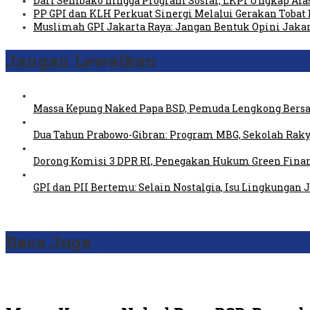
Dari Sembako hingga Program Sosial, LKPI Ungkap Ala
PP GPI dan KLH Perkuat Sinergi Melalui Gerakan Tobat 
Muslimah GPI Jakarta Raya: Jangan Bentuk Opini Jaka
Jangan Lewatkan
Massa Kepung Naked Papa BSD, Pemuda Lengkong Bersa
Dua Tahun Prabowo-Gibran: Program MBG, Sekolah Raky
Dorong Komisi 3 DPR RI, Penegakan Hukum Green Fin
GPI dan PII Bertemu: Selain Nostalgia, Isu Lingkungan
Baca Juga