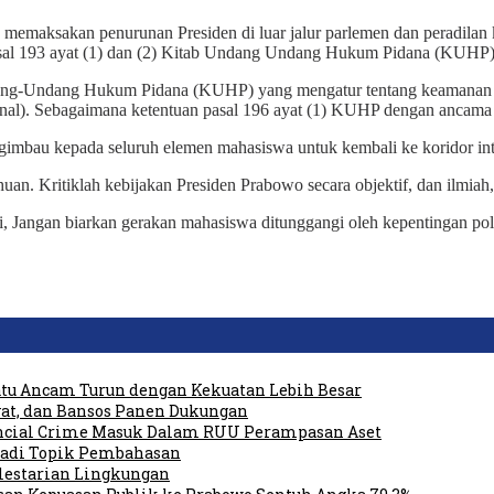
g memaksakan penurunan Presiden di luar jalur parlemen dan peradilan
 Pasal 193 ayat (1) dan (2) Kitab Undang Undang Hukum Pidana (KUHP
g-Undang Hukum Pidana (KUHP) yang mengatur tentang keamanan nega
ional). Sebagaimana ketentuan pasal 196 ayat (1) KUHP dengan ancama
mbau kepada seluruh elemen mahasiswa untuk kembali ke koridor inte
an. Kritiklah kebijakan Presiden Prabowo secara objektif, dan ilmia
tusi, Jangan biarkan gerakan mahasiswa ditunggangi oleh kepentingan p
tu Ancam Turun dengan Kekuatan Lebih Besar
at, dan Bansos Panen Dukungan
ancial Crime Masuk Dalam RUU Perampasan Aset
 Jadi Topik Pembahasan
elestarian Lingkungan