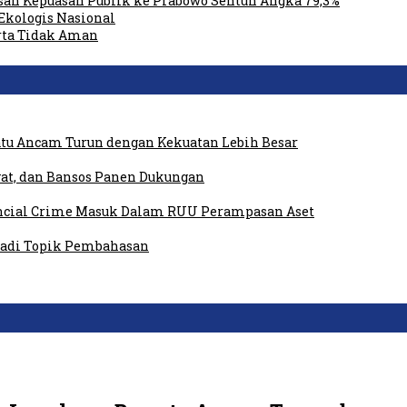
san Kepuasan Publik ke Prabowo Sentuh Angka 79,3%
Ekologis Nasional
rta Tidak Aman
tu Ancam Turun dengan Kekuatan Lebih Besar
at, dan Bansos Panen Dukungan
ancial Crime Masuk Dalam RUU Perampasan Aset
 Jadi Topik Pembahasan