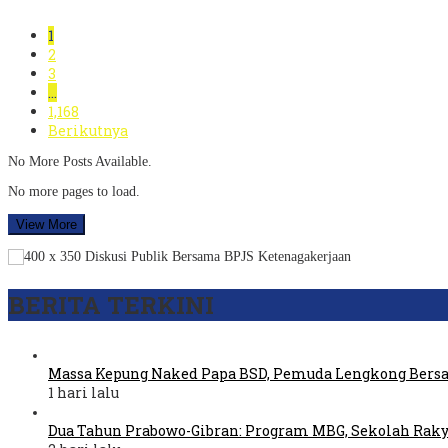
1
2
3
…
1,168
Berikutnya
No More Posts Available.
No more pages to load.
View More
BERITA TERKINI
Massa Kepung Naked Papa BSD, Pemuda Lengkong Bers
1 hari lalu
Dua Tahun Prabowo-Gibran: Program MBG, Sekolah Raky