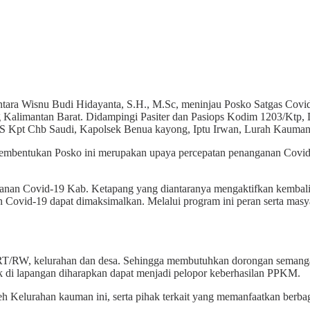
ara Wisnu Budi Hidayanta, S.H., M.Sc, meninjau Posko Satgas Cov
alimantan Barat. Didampingi Pasiter dan Pasiops Kodim 1203/Ktp,
 Kpt Chb Saudi, Kapolsek Benua kayong, Iptu Irwan, Lurah Kauman S
bentukan Posko ini merupakan upaya percepatan penanganan Covid 19.
nganan Covid-19 Kab. Ketapang yang diantaranya mengaktifkan kembali
ran Covid-19 dapat dimaksimalkan. Melalui program ini peran serta m
 RT/RW, kelurahan dan desa. Sehingga membutuhkan dorongan semangat, 
 di lapangan diharapkan dapat menjadi pelopor keberhasilan PPKM.
leh Kelurahan kauman ini, serta pihak terkait yang memanfaatkan ber