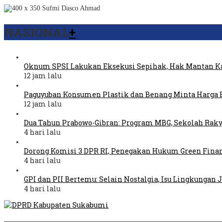
NASIONAL
+
Oknum SPSI Lakukan Eksekusi Sepihak, Hak Mantan Ka
12 jam lalu
Paguyuban Konsumen Plastik dan Benang Minta Harga 
12 jam lalu
Dua Tahun Prabowo-Gibran: Program MBG, Sekolah Raky
4 hari lalu
Dorong Komisi 3 DPR RI, Penegakan Hukum Green Fina
4 hari lalu
GPI dan PII Bertemu: Selain Nostalgia, Isu Lingkungan
4 hari lalu