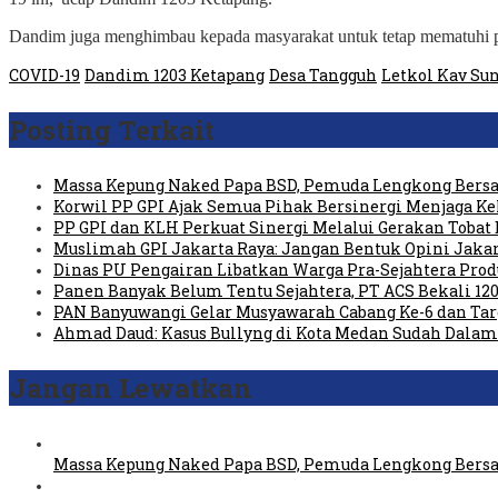
Dandim juga menghimbau kepada masyarakat untuk tetap mematuhi 
COVID-19
Dandim 1203 Ketapang
Desa Tangguh
Letkol Kav Su
Posting Terkait
Massa Kepung Naked Papa BSD, Pemuda Lengkong Bersa
Korwil PP GPI Ajak Semua Pihak Bersinergi Menjaga K
PP GPI dan KLH Perkuat Sinergi Melalui Gerakan Tobat 
Muslimah GPI Jakarta Raya: Jangan Bentuk Opini Jaka
Dinas PU Pengairan Libatkan Warga Pra-Sejahtera Pro
Panen Banyak Belum Tentu Sejahtera, PT ACS Bekali 120
PAN Banyuwangi Gelar Musyawarah Cabang Ke-6 dan Ta
Ahmad Daud: Kasus Bullyng di Kota Medan Sudah Dal
Jangan Lewatkan
Massa Kepung Naked Papa BSD, Pemuda Lengkong Bersa