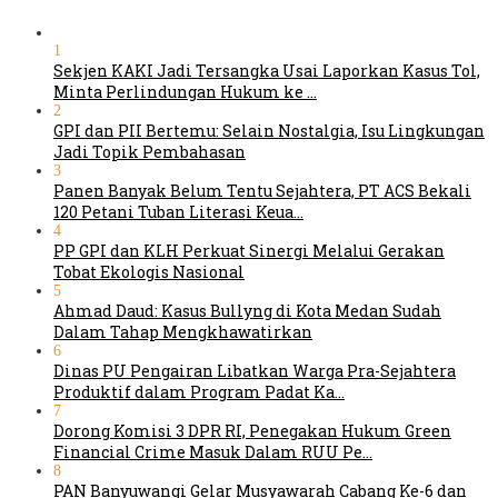
1
Sekjen KAKI Jadi Tersangka Usai Laporkan Kasus Tol,
Minta Perlindungan Hukum ke …
2
GPI dan PII Bertemu: Selain Nostalgia, Isu Lingkungan
Jadi Topik Pembahasan
3
Panen Banyak Belum Tentu Sejahtera, PT ACS Bekali
120 Petani Tuban Literasi Keua…
4
PP GPI dan KLH Perkuat Sinergi Melalui Gerakan
Tobat Ekologis Nasional
5
Ahmad Daud: Kasus Bullyng di Kota Medan Sudah
Dalam Tahap Mengkhawatirkan
6
Dinas PU Pengairan Libatkan Warga Pra-Sejahtera
Produktif dalam Program Padat Ka…
7
Dorong Komisi 3 DPR RI, Penegakan Hukum Green
Financial Crime Masuk Dalam RUU Pe…
8
PAN Banyuwangi Gelar Musyawarah Cabang Ke-6 dan