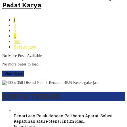
Padat Karya
1
2
3
…
960
Berikutnya
No More Posts Available.
No more pages to load.
View More
BERITA TERKINI
Penarikan Pajak dengan Pelibatan Aparat: Solusi
Kepatuhan atau Potensi Intimidas…
16 jam lalu