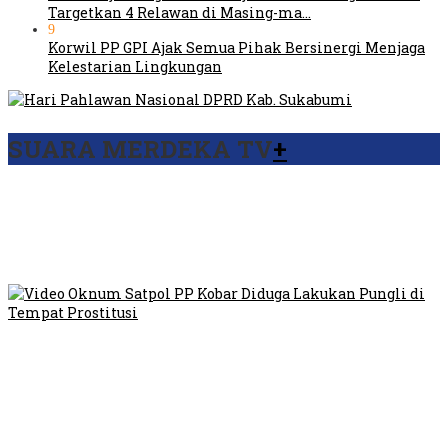
Targetkan 4 Relawan di Masing-ma…
9
Korwil PP GPI Ajak Semua Pihak Bersinergi Menjaga
Kelestarian Lingkungan
SUARA MERDEKA TV
+
Viral Video Ada Setoran RSUD Bogor Kepada Billabong,
Sekretaris GPI: Kedua Tokoh…
Viral, Ratusan Ojol Geruduk Balaikota DKI Jakarta
Video Oknum Satpol PP Kobar Diduga Lakukan Pungli di
Tempat Prostitusi
Dilarang Kibarkan Sangsaka Merah Putih di Jembatan PIK,
LMP: Ini Masih Teritoria…
Humas Pembangunan Pasar Sibolga Nauli Halangi Tugas