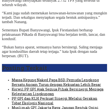
Banyuwangi menyiapkan sebanyak 2.732 TPS yang tersebar di
seluruh wilayah.
“Kami juga sudah memetakan kerawanan-kerawanan yang mungkin
terjadi. Dan sekaligus menyiapkan segala bentuk antisipasinya.”
tambah Nanang.
Sementara Bupati Banyuwangi, Ipuk Fiestiandani berharap
pelaksanaan Pilkada di Banyuwangi bisa berjalan tertib, lancar, dan
kondusif.
“Bukan hanya aparat, semuanya harus bersinergi. Saling menjaga
agar kondusifitas daerah tetap terjaga.” kata Ipuk dengan nada
berpesan. (BUT).
Posting Terkait
Massa Kepung Naked Papa BSD, Pemuda Lengkong
Bersatu Ancam Turun dengan Kekuatan Lebih Besar
Korwil PP GPI Ajak Semua Pihak Bersinergi Menjaga
Kelestarian Lingkungan
PP GPI dan KLH Perkuat Sinergi Melalui Gerakan
Tobat Ekologis Nasional
Muslimah GPI Jakarta Raya: Jangan Bentuk Opini