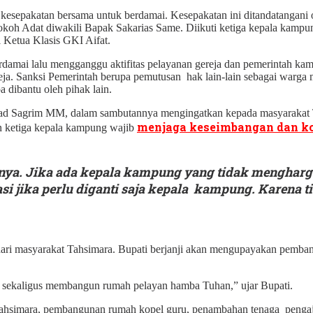
 kesepakatan bersama untuk berdamai. Kesepakatan ini ditandatangani
oh Adat diwakili Bapak Sakarias Same. Diikuti ketiga kepala kampung
 Ketua Klasis GKI Aifat.
rdamai lalu mengganggu aktifitas pelayanan gereja dan pemerintah ka
reja. Sanksi Pemerintah berupa pemutusan hak lain-lain sebagai warga
dibantu oleh pihak lain.
 Sagrim MM, dalam sambutannya mengingatkan kepada masyarakat Tahs
menjaga keseimbangan dan ko
n ketiga kepala kampung wajib
nya. Jika ada kepala kampung yang tidak mengharga
uasi jika perlu diganti saja kepala kampung. Kare
dari masyarakat Tahsimara. Bupati berjanji akan mengupayakan pemba
a sekaligus membangun rumah pelayan hamba Tuhan,” ujar Bupati.
hsimara, pembangunan rumah kopel guru, penambahan tenaga pengajar