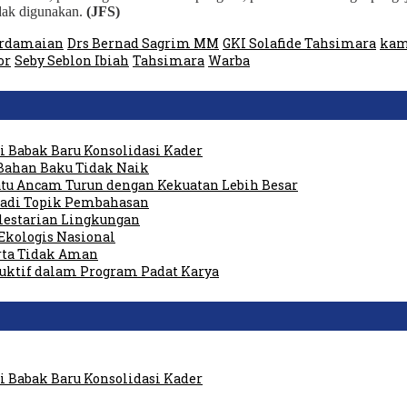
idak digunakan.
(JFS)
erdamaian
Drs Bernad Sagrim MM
GKI Solafide Tahsimara
kam
or
Seby Seblon Ibiah
Tahsimara
Warba
 Babak Baru Konsolidasi Kader
Bahan Baku Tidak Naik
tu Ancam Turun dengan Kekuatan Lebih Besar
 Jadi Topik Pembahasan
elestarian Lingkungan
Ekologis Nasional
rta Tidak Aman
duktif dalam Program Padat Karya
 Babak Baru Konsolidasi Kader