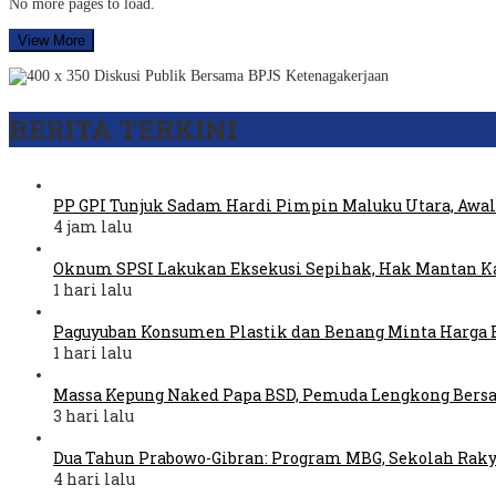
No more pages to load.
View More
BERITA TERKINI
PP GPI Tunjuk Sadam Hardi Pimpin Maluku Utara, Awal
4 jam lalu
Oknum SPSI Lakukan Eksekusi Sepihak, Hak Mantan Ka
1 hari lalu
Paguyuban Konsumen Plastik dan Benang Minta Harga 
1 hari lalu
Massa Kepung Naked Papa BSD, Pemuda Lengkong Bers
3 hari lalu
Dua Tahun Prabowo-Gibran: Program MBG, Sekolah Raky
4 hari lalu