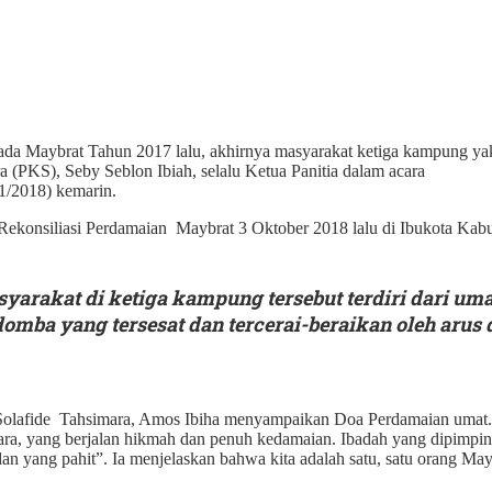
ilkada Maybrat Tahun 2017 lalu, akhirnya masyarakat ketiga kampung 
a (PKS), Seby Seblon Ibiah, selalu Ketua Panitia dalam acara
1/2018) kemarin.
l Rekonsiliasi Perdamaian Maybrat 3 Oktober 2018 lalu di Ibukota Kab
syarakat di ketiga kampung tersebut terdiri dari u
ba yang tersesat dan tercerai-beraikan oleh arus 
 Solafide Tahsimara, Amos Ibiha menyampaikan Doa Perdamaian umat.
a, yang berjalan hikmah dan penuh kedamaian. Ibadah yang dipimpin 
an yang pahit”. Ia menjelaskan bahwa kita adalah satu, satu orang Ma