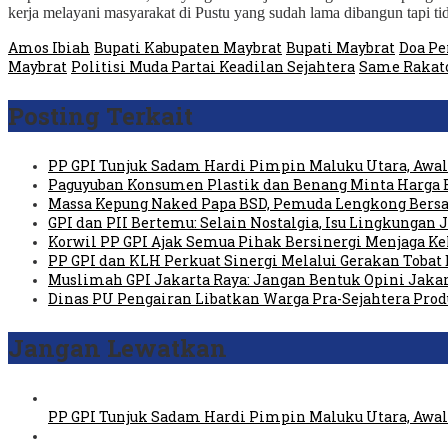
kerja melayani masyarakat di Pustu yang sudah lama dibangun tapi t
Amos Ibiah
Bupati Kabupaten Maybrat
Bupati Maybrat
Doa P
Maybrat
Politisi Muda Partai Keadilan Sejahtera
Same Rakat
Posting Terkait
PP GPI Tunjuk Sadam Hardi Pimpin Maluku Utara, Awali
Paguyuban Konsumen Plastik dan Benang Minta Harga 
Massa Kepung Naked Papa BSD, Pemuda Lengkong Bersa
GPI dan PII Bertemu: Selain Nostalgia, Isu Lingkungan
Korwil PP GPI Ajak Semua Pihak Bersinergi Menjaga K
PP GPI dan KLH Perkuat Sinergi Melalui Gerakan Tobat 
Muslimah GPI Jakarta Raya: Jangan Bentuk Opini Jaka
Dinas PU Pengairan Libatkan Warga Pra-Sejahtera Pro
Jangan Lewatkan
PP GPI Tunjuk Sadam Hardi Pimpin Maluku Utara, Awali