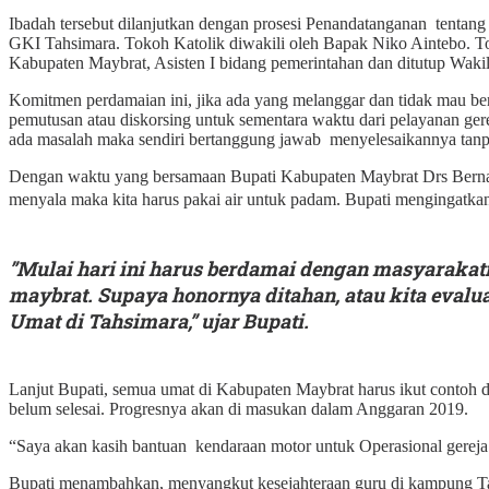
Ibadah tersebut dilanjutkan dengan prosesi Penandatanganan tentang
GKI Tahsimara. Tokoh Katolik diwakili oleh Bapak Niko Aintebo. Tok
Kabupaten Maybrat, Asisten I bidang pemerintahan dan ditutup Wakil
Komitmen perdamaian ini, jika ada yang melanggar dan tidak mau be
pemutusan atau diskorsing untuk sementara waktu dari pelayanan ge
ada masalah maka sendiri bertanggung jawab menyelesaikannya tanpa 
Dengan waktu yang bersamaan Bupati Kabupaten Maybrat Drs Bernad
menyala maka kita harus pakai air untuk padam. Bupati mengingatka
”Mulai hari ini harus berdamai dengan masyarakat
maybrat. Supaya honornya ditahan, atau kita eval
Umat di Tahsimara,” ujar Bupati.
Lanjut Bupati, semua umat di Kabupaten Maybrat harus ikut contoh 
belum selesai. Progresnya akan di masukan dalam Anggaran 2019.
“Saya akan kasih bantuan kendaraan motor untuk Operasional gerej
Bupati menambahkan, menyangkut kesejahteraan guru di kampung Ta