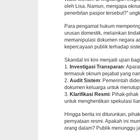
oleh Lisa. Namun, mengapa oknum
penerbitan paspor tersebut?” un
Para pengamat hukum memperingatk
urusan domestik, melainkan tinda
memanipulasi dokumen negara a
kepercayaan publik terhadap siste
Skandal ini kini menjadi ujian bagi
1.
Investigasi Transparan
: Apar
termasuk oknum pejabat yang nam
2.
Audit Sistem
: Pemerintah dide
dokumen keluarga untuk menutup 
3.
Klarifikasi Resmi
: Pihak-pihak
untuk menghentikan spekulasi lia
Hingga berita ini diturunkan, pi
pernyataan resmi. Apakah ini mur
orang dalam? Publik menunggu j