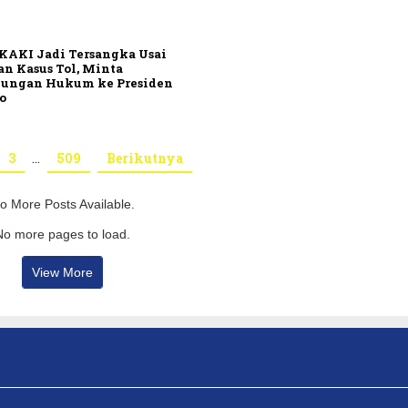
 KAKI Jadi Tersangka Usai
n Kasus Tol, Minta
dungan Hukum ke Presiden
o
3
…
509
Berikutnya
o More Posts Available.
No more pages to load.
View More