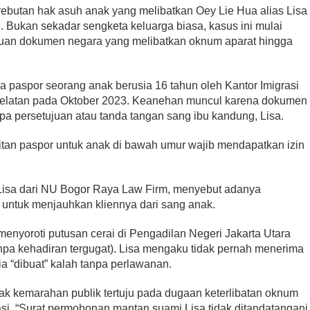
ebutan hak asuh anak yang melibatkan Oey Lie Hua alias Lisa
 Bukan sekadar sengketa keluarga biasa, kasus ini mulai
suan dokumen negara yang melibatkan oknum aparat hingga
tnya paspor seorang anak berusia 16 tahun oleh Kantor Imigrasi
Selatan pada Oktober 2023. Keanehan muncul karena dokumen
anpa persetujuan atau tanda tangan sang ibu kandung, Lisa.
itan paspor untuk anak di bawah umur wajib mendapatkan izin
Lisa dari NU Bogor Raya Law Firm, menyebut adanya
 untuk menjauhkan kliennya dari sang anak.
nyoroti putusan cerai di Pengadilan Negeri Jakarta Utara
anpa kehadiran tergugat). Lisa mengaku tidak pernah menerima
ia “dibuat” kalah tanpa perlawanan.
k kemarahan publik tertuju pada dugaan keterlibatan oknum
asi. “Surat permohonan mantan suami Lisa tidak ditandatangani