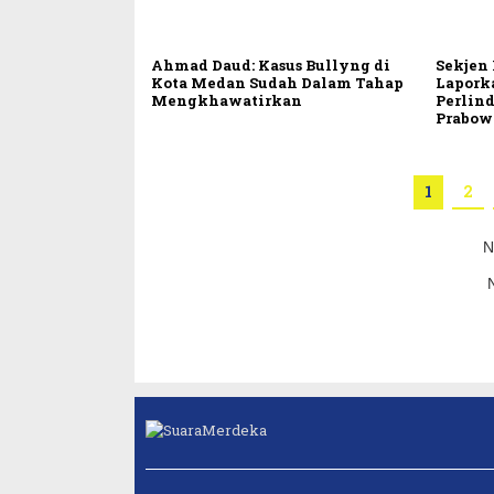
Ahmad Daud: Kasus Bullyng di
Sekjen
Kota Medan Sudah Dalam Tahap
Laporka
Mengkhawatirkan
Perlin
Prabow
1
2
N