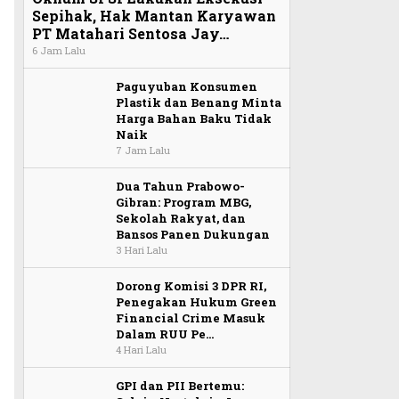
Sepihak, Hak Mantan Karyawan
PT Matahari Sentosa Jay…
6 Jam Lalu
Paguyuban Konsumen
Plastik dan Benang Minta
Harga Bahan Baku Tidak
Naik
7 Jam Lalu
Dua Tahun Prabowo-
Gibran: Program MBG,
Sekolah Rakyat, dan
Bansos Panen Dukungan
3 Hari Lalu
Dorong Komisi 3 DPR RI,
Penegakan Hukum Green
Financial Crime Masuk
Dalam RUU Pe…
4 Hari Lalu
GPI dan PII Bertemu: