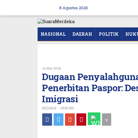
Skip
to
8 Agustus 2026
content
NASIONAL
DAERAH
POLITIK
HUK
Oleh
16 Mei 2026
REDAKSI
Dugaan Penyalahgun
Penerbitan Paspor: Des
Imigrasi
REDAKSI
HUKUM
-
-