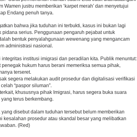
 Wamen justru memberikan ‘karpet merah’ dan menyetujui
gkap Endang penuh tanya.
an bahwa jika tuduhan ini terbukti, kasus ini bukan lagi
k pidana serius. Penggunaan pengaruh pejabat untuk
dalah bentuk penyalahgunaan wewenang yang mengancam
m administrasi nasional.
 integritas institusi imigrasi dan peradilan kita. Publik menuntut:
at penegak hukum harus berani memeriksa semua pihak,
anya terseret.
sak segera melakukan audit prosedur dan digitalisasi verifikasi
celah “paspor siluman”.
 terkait, khususnya pihak Imigrasi, harus segera buka suara
r yang terus berkembang.
hak yang disebut dalam tuduhan tersebut belum memberikan
ni kesalahan prosedur atau skandal besar yang melibatkan
awaban. (Red)