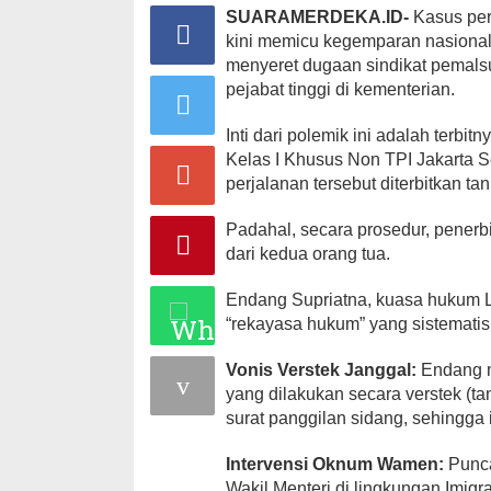
SUARAMERDEKA.ID-
Kasus per
kini memicu kegemparan nasional.
menyeret dugaan sindikat pemal
pejabat tinggi di kementerian.
Inti dari polemik ini adalah terbi
Kelas I Khusus Non TPI Jakarta 
perjalanan tersebut diterbitkan t
Padahal, secara prosedur, penerb
dari kedua orang tua.
Endang Supriatna, kuasa hukum 
“rekayasa hukum” yang sistematis
Vonis Verstek Janggal:
Endang me
yang dilakukan secara verstek (t
surat panggilan sidang, sehingga 
Intervensi Oknum Wamen:
Punca
Wakil Menteri di lingkungan Imigr