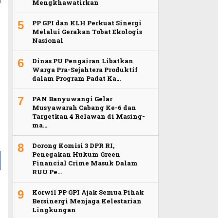
Mengkhawatirkan
5
PP GPI dan KLH Perkuat Sinergi
Melalui Gerakan Tobat Ekologis
Nasional
6
Dinas PU Pengairan Libatkan
Warga Pra-Sejahtera Produktif
dalam Program Padat Ka…
7
PAN Banyuwangi Gelar
Musyawarah Cabang Ke-6 dan
Targetkan 4 Relawan di Masing-
ma…
8
Dorong Komisi 3 DPR RI,
Penegakan Hukum Green
Financial Crime Masuk Dalam
RUU Pe…
9
Korwil PP GPI Ajak Semua Pihak
Bersinergi Menjaga Kelestarian
Lingkungan