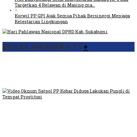
Targetkan 4 Relawan di Masing-ma…
9
Korwil PP GPI Ajak Semua Pihak Bersinergi Menjaga
Kelestarian Lingkungan
SUARA MERDEKA TV
+
Viral Video Ada Setoran RSUD Bogor Kepada Billabong,
Sekretaris GPI: Kedua Tokoh…
Viral, Ratusan Ojol Geruduk Balaikota DKI Jakarta
Video Oknum Satpol PP Kobar Diduga Lakukan Pungli di
Tempat Prostitusi
Dilarang Kibarkan Sangsaka Merah Putih di Jembatan PIK,
LMP: Ini Masih Teritoria…