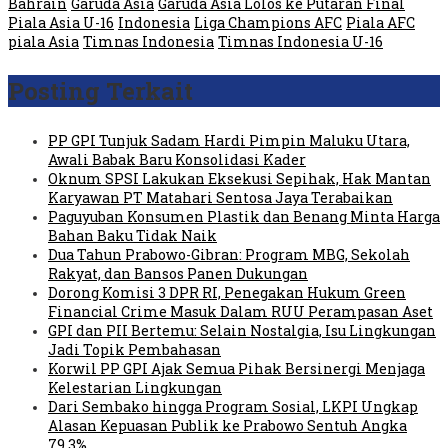
Bahrain
Garuda Asia
Garuda Asia Lolos ke Putaran Final
Piala Asia U-16
Indonesia
Liga Champions AFC
Piala AFC
piala Asia
Timnas Indonesia
Timnas Indonesia U-16
Posting Terkait
PP GPI Tunjuk Sadam Hardi Pimpin Maluku Utara,
Awali Babak Baru Konsolidasi Kader
Oknum SPSI Lakukan Eksekusi Sepihak, Hak Mantan
Karyawan PT Matahari Sentosa Jaya Terabaikan
Paguyuban Konsumen Plastik dan Benang Minta Harga
Bahan Baku Tidak Naik
Dua Tahun Prabowo-Gibran: Program MBG, Sekolah
Rakyat, dan Bansos Panen Dukungan
Dorong Komisi 3 DPR RI, Penegakan Hukum Green
Financial Crime Masuk Dalam RUU Perampasan Aset
GPI dan PII Bertemu: Selain Nostalgia, Isu Lingkungan
Jadi Topik Pembahasan
Korwil PP GPI Ajak Semua Pihak Bersinergi Menjaga
Kelestarian Lingkungan
Dari Sembako hingga Program Sosial, LKPI Ungkap
Alasan Kepuasan Publik ke Prabowo Sentuh Angka
79,3%