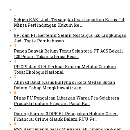
1
Sekjen KAKI Jadi Tersangka Usai Laporkan Kasus Tol,
Minta Perlindungan Hukum ke …
2
GPI dan PII Bertemu: Selain Nostalgia, Isu Lingkungan
Jadi Topik Pembahasan
3
Panen Banyak Belum Tentu Sejahtera, PT ACS Bekali
120 Petani Tuban Literasi Keua…
4
PP GPI dan KLH Perkuat Sinergi Melalui Gerakan
Tobat Ekologis Nasional
5
Ahmad Daud: Kasus Bullyng di Kota Medan Sudah
Dalam Tahap Mengkhawatirkan
6
Dinas PU Pengairan Libatkan Warga Pra-Sejahtera
Produktif dalam Program Padat Ka…
7
Dorong Komisi 3 DPR RI, Penegakan Hukum Green
Financial Crime Masuk Dalam RUU Pe…
8
PAN Banyuwangi Gelar Musyawarah Cabang Ke-6 dan