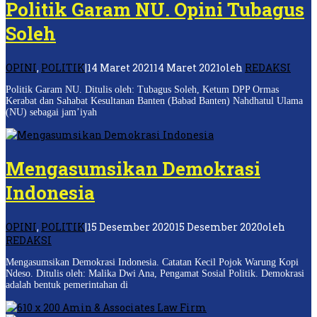
Politik Garam NU. Opini Tubagus
Soleh
OPINI
,
POLITIK
|
14 Maret 2021
14 Maret 2021
oleh
REDAKSI
Politik Garam NU. Ditulis oleh: Tubagus Soleh, Ketum DPP Ormas
Kerabat dan Sahabat Kesultanan Banten (Babad Banten) Nahdhatul Ulama
(NU) sebagai jam’iyah
Mengasumsikan Demokrasi
Indonesia
OPINI
,
POLITIK
|
15 Desember 2020
15 Desember 2020
oleh
REDAKSI
Mengasumsikan Demokrasi Indonesia. Catatan Kecil Pojok Warung Kopi
Ndeso. Ditulis oleh: Malika Dwi Ana, Pengamat Sosial Politik. Demokrasi
adalah bentuk pemerintahan di