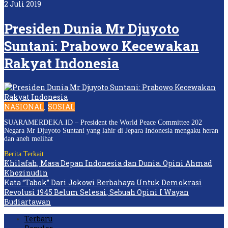
2 Juli 2019
Presiden Dunia Mr Djuyoto
Suntani: Prabowo Kecewakan
Rakyat Indonesia
NASIONAL
SOSIAL
,
SUARAMERDEKA.ID – President the World Peace Committee 202
Negara Mr Djuyoto Suntani yang lahir di Jepara Indonesia mengaku heran
dan aneh melihat
Berita Terkait
Khilafah, Masa Depan Indonesia dan Dunia. Opini Ahmad
Khozinudin
Kata “Tabok” Dari Jokowi Berbahaya Untuk Demokrasi
Revolusi 1945 Belum Selesai, Sebuah Opini I Wayan
Budiartawan
Terbaru