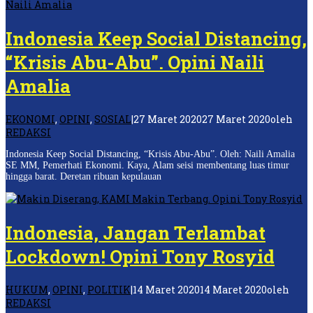
Indonesia Keep Social Distancing,
“Krisis Abu-Abu”. Opini Naili
Amalia
EKONOMI
,
OPINI
,
SOSIAL
|
27 Maret 2020
27 Maret 2020
oleh
REDAKSI
Indonesia Keep Social Distancing, “Krisis Abu-Abu”. Oleh: Naili Amalia
SE MM, Pemerhati Ekonomi. Kaya, Alam seisi membentang luas timur
hingga barat. Deretan ribuan kepulauan
Indonesia, Jangan Terlambat
Lockdown! Opini Tony Rosyid
HUKUM
,
OPINI
,
POLITIK
|
14 Maret 2020
14 Maret 2020
oleh
REDAKSI