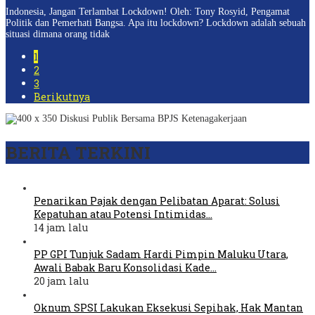
Indonesia, Jangan Terlambat Lockdown! Oleh: Tony Rosyid, Pengamat
Politik dan Pemerhati Bangsa. Apa itu lockdown? Lockdown adalah sebuah
situasi dimana orang tidak
1
2
3
Berikutnya
BERITA TERKINI
Penarikan Pajak dengan Pelibatan Aparat: Solusi
Kepatuhan atau Potensi Intimidas…
14 jam lalu
PP GPI Tunjuk Sadam Hardi Pimpin Maluku Utara,
Awali Babak Baru Konsolidasi Kade…
20 jam lalu
Oknum SPSI Lakukan Eksekusi Sepihak, Hak Mantan