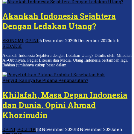
Akankah Indonesia Sejahtera
Dengan Ledakan Utang?
EKONOMI
,
OPINI
|
6 Desember 2020
6 Desember 2020
oleh
REDAKSI
Akankah Indonesia Sejahtera dengan Ledakan Utang? Ditulis oleh: Miladiah
Al-Qibthiyah, Pegiat Literasi dan Media. Utang Indonesia bertambah lagi.
Bahkan jumlahnya cukup besar dalam
Khilafah, Masa Depan Indonesia
dan Dunia. Opini Ahmad
Khozinudin
OPINI
,
POLITIK
|
13 November 2020
13 November 2020
oleh