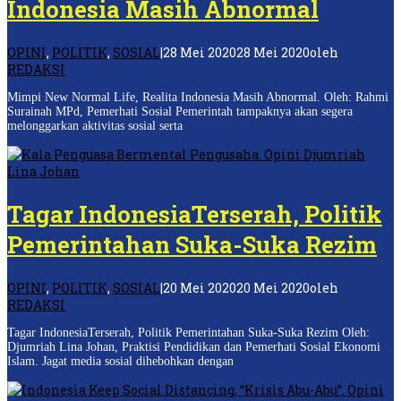
Indonesia Masih Abnormal
OPINI
,
POLITIK
,
SOSIAL
|
28 Mei 2020
28 Mei 2020
oleh
REDAKSI
Mimpi New Normal Life, Realita Indonesia Masih Abnormal. Oleh: Rahmi
Surainah MPd, Pemerhati Sosial Pemerintah tampaknya akan segera
melonggarkan aktivitas sosial serta
Tagar IndonesiaTerserah, Politik
Pemerintahan Suka-Suka Rezim
OPINI
,
POLITIK
,
SOSIAL
|
20 Mei 2020
20 Mei 2020
oleh
REDAKSI
Tagar IndonesiaTerserah, Politik Pemerintahan Suka-Suka Rezim Oleh:
Djumriah Lina Johan, Praktisi Pendidikan dan Pemerhati Sosial Ekonomi
Islam. Jagat media sosial dihebohkan dengan