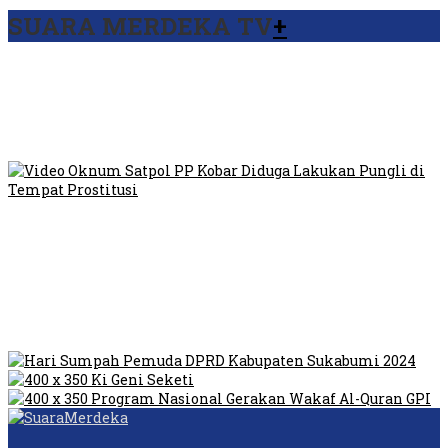
SUARA MERDEKA TV
+
Viral Video Ada Setoran RSUD Bogor Kepada Billabong,
Sekretaris GPI: Kedua Tokoh…
Viral, Ratusan Ojol Geruduk Balaikota DKI Jakarta
Video Oknum Satpol PP Kobar Diduga Lakukan Pungli di
Tempat Prostitusi
Dilarang Kibarkan Sangsaka Merah Putih di Jembatan PIK,
LMP: Ini Masih Teritoria…
Humas Pembangunan Pasar Sibolga Nauli Halangi Tugas
Wartawan Lakukan Peliputan