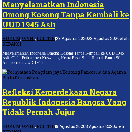
Menyelamatkan Indonesia
Omong Kosong Tanpa Kembali ke
UUD 1945 Asli
HUKUM
,
OPINI
,
POLITIK
|
23 Agustus 2020
23 Agustus 2020
oleh
REDAKSI
Menyelamatkan Indonesia Omong Kosong Tanpa Kembali ke UUD 1945
Asli. Oleh: Prihandoyo Kuswanto, Ketua Pusat Studi Rumah Panca Sila.
Amandemen UUD 1945
Refleksi Kemerdekaan Negara
Republik Indonesia Bangsa Yang
Tidak Pernah Jujur
HUKUM
,
OPINI
,
POLITIK
|
8 Agustus 2020
8 Agustus 2020
oleh
REDAKSI