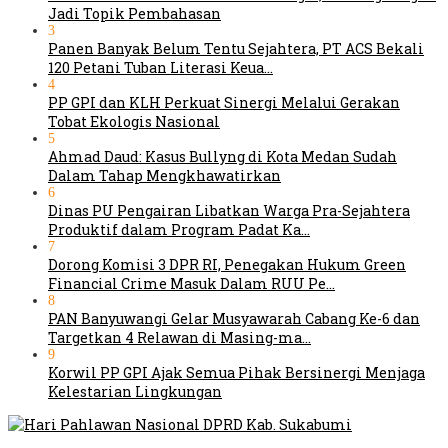
Jadi Topik Pembahasan
3
Panen Banyak Belum Tentu Sejahtera, PT ACS Bekali
120 Petani Tuban Literasi Keua…
4
PP GPI dan KLH Perkuat Sinergi Melalui Gerakan
Tobat Ekologis Nasional
5
Ahmad Daud: Kasus Bullyng di Kota Medan Sudah
Dalam Tahap Mengkhawatirkan
6
Dinas PU Pengairan Libatkan Warga Pra-Sejahtera
Produktif dalam Program Padat Ka…
7
Dorong Komisi 3 DPR RI, Penegakan Hukum Green
Financial Crime Masuk Dalam RUU Pe…
8
PAN Banyuwangi Gelar Musyawarah Cabang Ke-6 dan
Targetkan 4 Relawan di Masing-ma…
9
Korwil PP GPI Ajak Semua Pihak Bersinergi Menjaga
Kelestarian Lingkungan