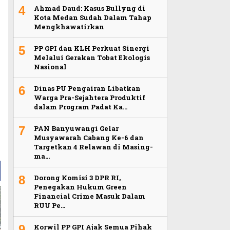
4
Ahmad Daud: Kasus Bullyng di
Kota Medan Sudah Dalam Tahap
Mengkhawatirkan
5
PP GPI dan KLH Perkuat Sinergi
Melalui Gerakan Tobat Ekologis
Nasional
6
Dinas PU Pengairan Libatkan
Warga Pra-Sejahtera Produktif
dalam Program Padat Ka…
7
PAN Banyuwangi Gelar
Musyawarah Cabang Ke-6 dan
Targetkan 4 Relawan di Masing-
ma…
8
Dorong Komisi 3 DPR RI,
Penegakan Hukum Green
Financial Crime Masuk Dalam
RUU Pe…
9
Korwil PP GPI Ajak Semua Pihak