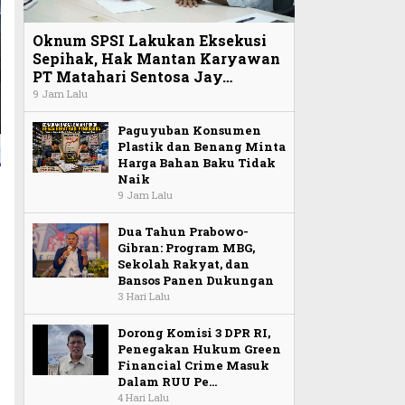
Oknum SPSI Lakukan Eksekusi
Sepihak, Hak Mantan Karyawan
PT Matahari Sentosa Jay…
9 Jam Lalu
Paguyuban Konsumen
Plastik dan Benang Minta
Harga Bahan Baku Tidak
Naik
9 Jam Lalu
Dua Tahun Prabowo-
Gibran: Program MBG,
Sekolah Rakyat, dan
Bansos Panen Dukungan
3 Hari Lalu
Dorong Komisi 3 DPR RI,
Penegakan Hukum Green
Financial Crime Masuk
Dalam RUU Pe…
4 Hari Lalu