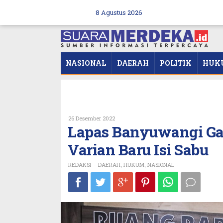
Skip
to
8 Agustus 2026
content
NASIONAL
DAERAH
POLITIK
HUK
Oleh
26 Desember 2022
REDAKSI
Lapas Banyuwangi Ga
Varian Baru Isi Sabu
REDAKSI
DAERAH
HUKUM
NASIONAL
-
,
,
-