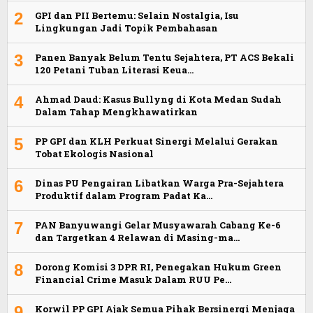
2
GPI dan PII Bertemu: Selain Nostalgia, Isu
Lingkungan Jadi Topik Pembahasan
3
Panen Banyak Belum Tentu Sejahtera, PT ACS Bekali
120 Petani Tuban Literasi Keua…
4
Ahmad Daud: Kasus Bullyng di Kota Medan Sudah
Dalam Tahap Mengkhawatirkan
5
PP GPI dan KLH Perkuat Sinergi Melalui Gerakan
Tobat Ekologis Nasional
6
Dinas PU Pengairan Libatkan Warga Pra-Sejahtera
Produktif dalam Program Padat Ka…
7
PAN Banyuwangi Gelar Musyawarah Cabang Ke-6
dan Targetkan 4 Relawan di Masing-ma…
8
Dorong Komisi 3 DPR RI, Penegakan Hukum Green
Financial Crime Masuk Dalam RUU Pe…
9
Korwil PP GPI Ajak Semua Pihak Bersinergi Menjaga