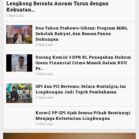
Lengkong Bersatu Ancam Turun dengan
Kekuatan…
1 Hari Lalu
Dua Tahun Prabowo-Gibran: Program MBG,
Sekolah Rakyat, dan Bansos Panen
Dukungan
2 Hari Lalu
Dorong Komisi 3 DPR RI, Penegakan Hukum
Green Financial Crime Masuk Dalam RUU
Pe…
2 Hari Lalu
GPI dan PII Bertemu: Selain Nostalgia, Isu
Lingkungan Jadi Topik Pembahasan
3 Hari Lalu
Korwil PP GPI Ajak Semua Pihak Bersinergi
Menjaga Kelestarian Lingkungan
3 Hari Lalu