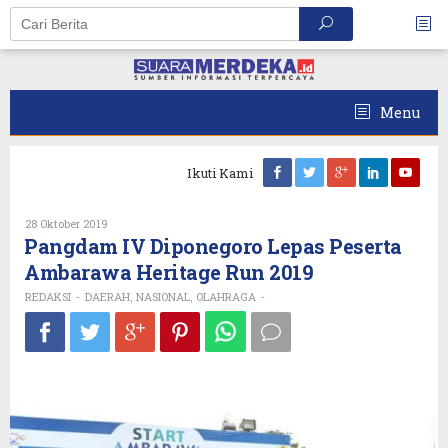
Skip
to
content
Menu
Ikuti Kami
Oleh
28 Oktober 2019
REDAKSI
Pangdam IV Diponegoro Lepas Peserta
Ambarawa Heritage Run 2019
REDAKSI
DAERAH
NASIONAL
OLAHRAGA
-
,
,
-